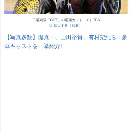
日曜劇場『GIFT』の場面カット （C）TBS
拡大する（15枚）
【写真多数】堤真一、山田裕貴、有村架純ら…豪
華キャストを一挙紹介!