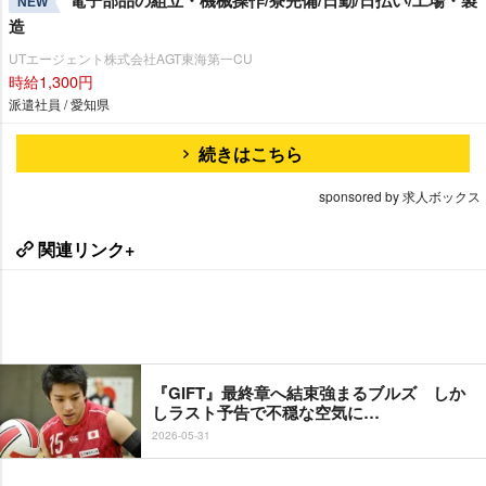
電子部品の組立・機械操作/寮完備/日勤/日払い/工場・製
NEW
造
UTエージェント株式会社AGT東海第一CU
時給1,300円
派遣社員 / 愛知県
続きはこちら
sponsored by 求人ボックス
関連リンク+
『GIFT』最終章へ結束強まるブルズ しか
しラスト予告で不穏な空気に…
2026-05-31