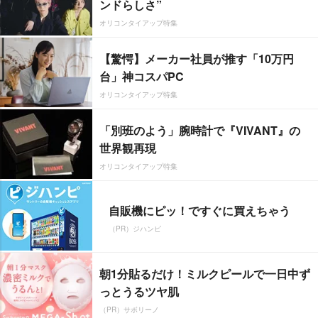
ンドらしさ”
オリコンタイアップ特集
【驚愕】メーカー社員が推す「10万円
台」神コスパPC
オリコンタイアップ特集
「別班のよう」腕時計で『VIVANT』の
世界観再現
オリコンタイアップ特集
自販機にピッ！ですぐに買えちゃう
（PR）ジハンピ
朝1分貼るだけ！ミルクピールで一日中ず
っとうるツヤ肌
（PR）サボリーノ