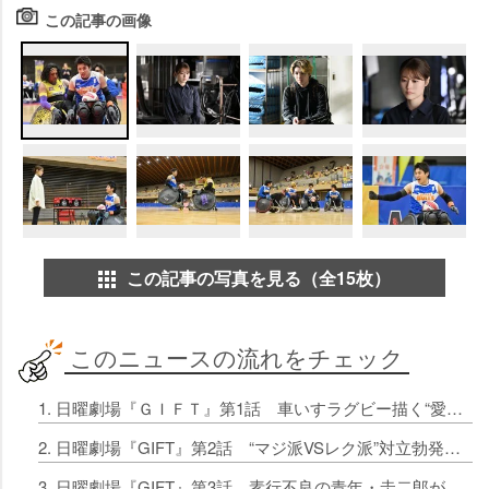
この記事の画像
この記事の写真を見る（全15枚）
このニュースの流れをチェック
1. 日曜劇場『ＧＩＦＴ』第1話 車いすラグビー描く“愛と絆”の物語
2. 日曜劇場『GIFT』第2話 “マジ派VSレク派”対立勃発 チームに試練
3. 日曜劇場『GIFT』第3話 素行不良の青年・圭二郎がブルズに加わり…