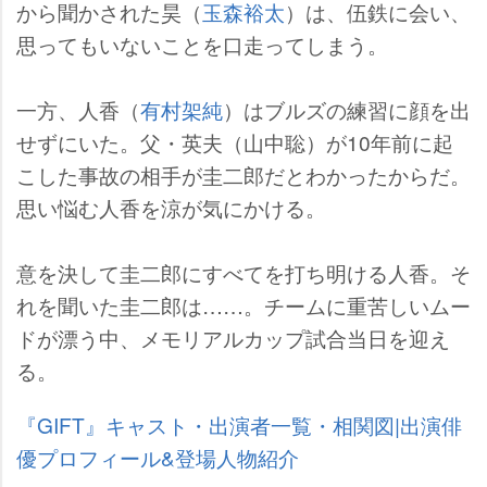
から聞かされた昊（
玉森裕太
）は、伍鉄に会い、
思ってもいないことを口走ってしまう。
一方、人香（
有村架純
）はブルズの練習に顔を出
せずにいた。父・英夫（山中聡）が10年前に起
こした事故の相手が圭二郎だとわかったからだ。
思い悩む人香を涼が気にかける。
意を決して圭二郎にすべてを打ち明ける人香。そ
れを聞いた圭二郎は……。チームに重苦しいムー
ドが漂う中、メモリアルカップ試合当日を迎え
る。
『GIFT』キャスト・出演者一覧・相関図|出演俳
優プロフィール&登場人物紹介