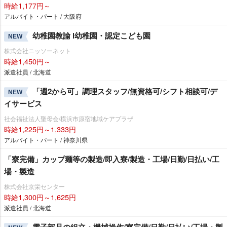
時給1,177円～
アルバイト・パート / 大阪府
幼稚園教諭 l幼稚園・認定こども園
NEW
株式会社ニッソーネット
時給1,450円～
派遣社員 / 北海道
「週2から可」調理スタッフ/無資格可/シフト相談可/デ
NEW
イサービス
社会福祉法人聖母会/横浜市原宿地域ケアプラザ
時給1,225円～1,333円
アルバイト・パート / 神奈川県
「寮完備」カップ麺等の製造/即入寮/製造・工場/日勤/日払い/工
場・製造
株式会社京栄センター
時給1,300円～1,625円
派遣社員 / 北海道