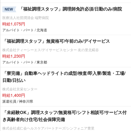
「福祉調理スタッフ」調理師免許必須/日勤のみ/病院
NEW
医療法人社団潤清会 端野病院
時給1,075円
アルバイト・パート / 北海道
「福祉調理スタッフ」無資格可/午前のみ/デイサービス
株式会社ティーシーエス/デイサービスセンター 友の里北糀谷
時給1,230円
アルバイト・パート / 東京都
「寮完備」自動車ヘッドライトの成型/検査/即入寮/製造・工場/
日勤/日払い
株式会社京栄センター
時給1,400円
派遣社員 / 神奈川県
「未経験OK」調理スタッフ/無資格可/シフト相談可/サービス付
き高齢者向け住宅/社会保障完備
株式会社成仁会ヘルスケアパートナーズ/シンフォニア豊里