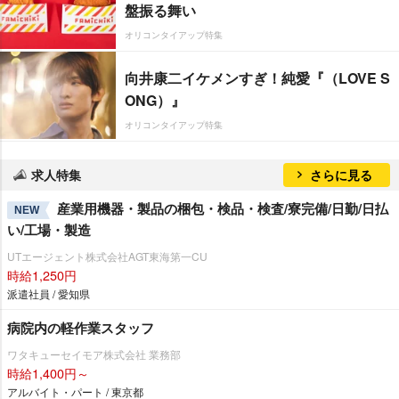
盤振る舞い
オリコンタイアップ特集
向井康二イケメンすぎ！純愛『（LOVE S
ONG）』
オリコンタイアップ特集
求人特集
さらに見る
産業用機器・製品の梱包・検品・検査/寮完備/日勤/日払
NEW
い/工場・製造
UTエージェント株式会社AGT東海第一CU
時給1,250円
派遣社員 / 愛知県
病院内の軽作業スタッフ
ワタキューセイモア株式会社 業務部
時給1,400円～
アルバイト・パート / 東京都