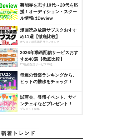
芸能界を志す10代～20代を応
援！オーディション・スクー
ル情報はDeview
漫画読み放題サブスクおすす
め11選【徹底比較】
オリコン顧客満足度ランキング
2026年動画配信サービスおす
すめ40選【徹底比較】
CS動画配信サービス20選
毎週の音楽ランキングから、
ヒットの推移をチェック！
試写会、登壇イベント、サイ
ンチェキなどプレゼント！
プレゼント特集