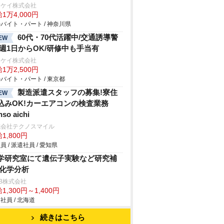
イケイ株式会社
1万4,000円
バイト・パート / 神奈川県
60代・70代活躍中/交通誘導警
EW
/週1日からOK/研修中も手当有
イケイ株式会社
1万2,500円
バイト・パート / 東京都
製造派遣スタッフの募集!寮住
EW
込みOK!カーエアコンの検査業務
nso aichi
式会社テクノスマイル
1,800円
員 / 派遣社員 / 愛知県
学研究室にて遺伝子実験など研究補
/化学分析
B株式会社
1,300円～1,400円
社員 / 北海道
続きはこちら