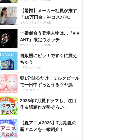
【驚愕】メーカー社員が推す
「10万円台」神コスパPC
オリコンタイアップ特集
一番似合う登場人物は…『VIV
ANT』限定ウオッチ
オリコンタイアップ特集
自販機にピッ！ですぐに買え
ちゃう
（PR）ジハンピ
朝1分貼るだけ！ミルクピール
で一日中ずっとうるツヤ肌
（PR）サボリーノ
2026年7月夏ドラマも、注目
作＆話題作が勢ぞろい！
【夏アニメ2026】7月期夏の
新アニメを一挙紹介！