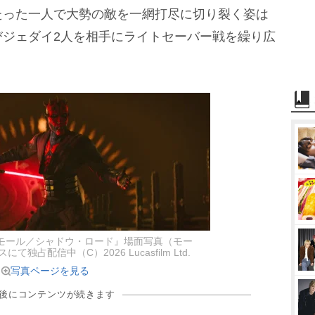
たった一人で大勢の敵を一網打尽に切り裂く姿は
びジェダイ2人を相手にライトセーバー戦を繰り広
モール／シャドウ・ロード』場面写真（モー
独占配信中（C）2026 Lucasfilm Ltd.
写真ページを見る
の後にコンテンツが続きます