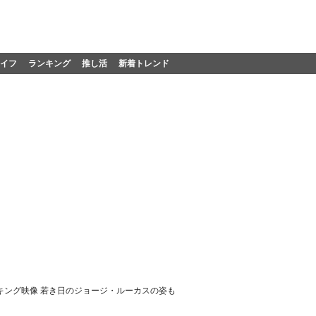
イフ
ランキング
推し活
新着トレンド
キング映像 若き日のジョージ・ルーカスの姿も