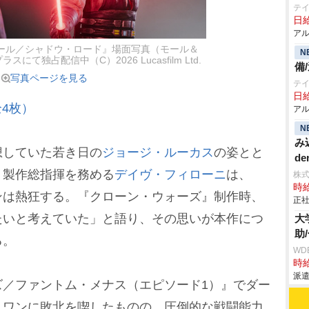
テ
日給
アル
ール／シャドウ・ロード』場面写真（モール＆
N
て独占配信中（C）2026 Lucasfilm Ltd.
備
写真ページを見る
テ
日給
4枚）
アル
N
み
していた若き日の
ジョージ・ルーカス
の姿とと
de
。製作総指揮を務める
デイヴ・フィローニ
は、
株
時給
ンは熱狂する。『クローン・ウォーズ』制作時、
正社
たいと考えていた」と語り、その思いが本作につ
大
助
る。
WD
時給
派遣
／ファントム・メナス（エピソード1）』でダー
＝ワンに敗北を喫したものの、圧倒的な戦闘能力