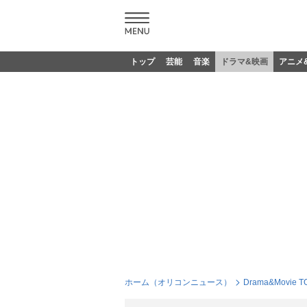
トップ
芸能
音楽
ドラマ&映画
アニメ
ホーム（オリコンニュース）
Drama&Movie T