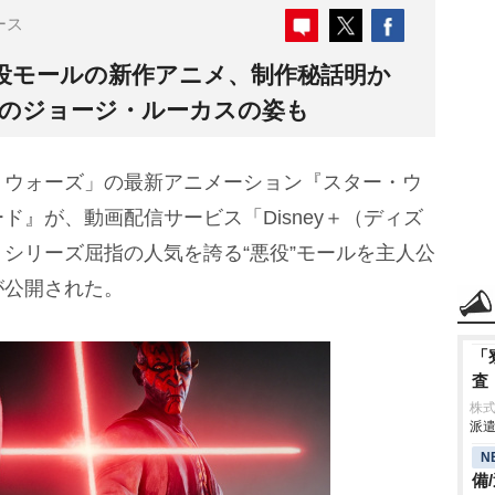
ース
役モールの新作アニメ、制作秘話明か
日のジョージ・ルーカスの姿も
ウォーズ」の最新アニメーション『スター・ウ
ド』が、動画配信サービス「Disney＋（ディズ
シリーズ屈指の人気を誇る“悪役”モールを主人公
が公開された。
「
査
株
派遣
N
備