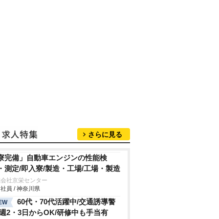
さらに見る
寮完備」自動車エンジンの性能検
・測定/即入寮/製造・工場/工場・製造
式会社京栄センター
社員 / 神奈川県
60代・70代活躍中/交通誘導警
EW
/週2・3日からOK/研修中も手当有