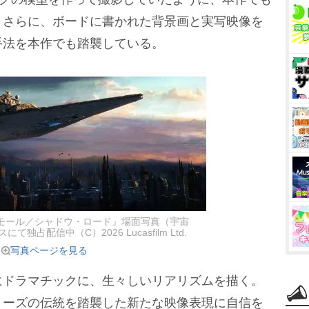
。さらに、ボードに書かれた背景画と実写映像を
手法を本作でも踏襲している。
モール／シャドウ・ロード』場面写真（宇宙
独占配信中（C）2026 Lucasfilm Ltd.
写真ページを見る
ドラマチックに、生々しいリアリズムを描く。
リーズの伝統を踏襲した新たな映像表現に自信を