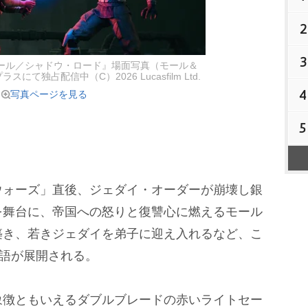
2
3
ール／シャドウ・ロード』場面写真（モール＆
て独占配信中（C）2026 Lucasfilm Ltd.
4
写真ページを見る
5
ォーズ」直後、ジェダイ・オーダーが崩壊し銀
を舞台に、帝国への怒りと復讐心に燃えるモール
築き、若きジェダイを弟子に迎え入れるなど、こ
物語が展開される。
徴ともいえるダブルブレードの赤いライトセー