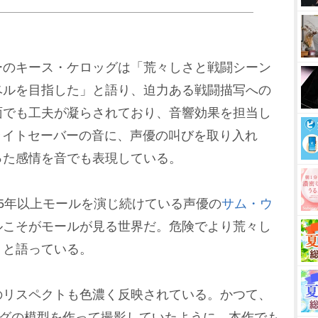
のキース・ケロッグは「荒々しさと戦闘シーン
ベルを目指した」と語り、迫力ある戦闘描写への
面でも工夫が凝らされており、音響効果を担当し
ライトセーバーの音に、声優の叫びを取り入れ
った感情を音でも表現している。
5年以上モールを演じ続けている声優の
サム・ウ
ルこそがモールが見る世界だ。危険でより荒々し
」と語っている。
リスペクトも色濃く反映されている。かつて、
ングの模型を作って撮影していたように、本作でも