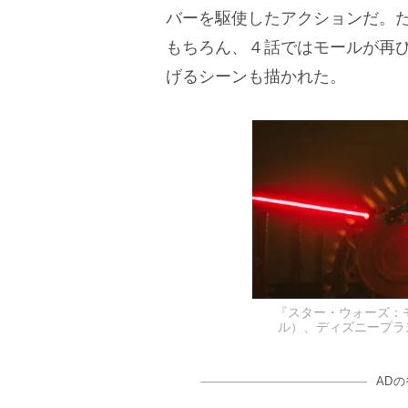
バーを駆使したアクションだ。
もちろん、４話ではモールが再
げるシーンも描かれた。
『スター・ウォーズ：
ル）、ディズニープラスにて
AD