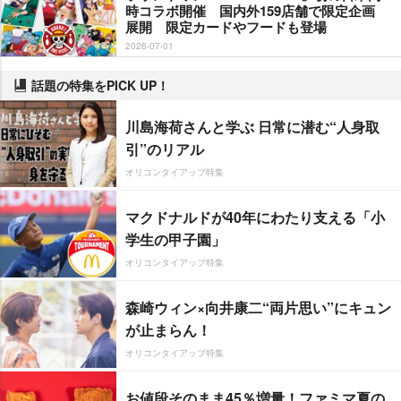
時コラボ開催 国内外159店舗で限定企画
展開 限定カードやフードも登場
2026-07-01
話題の特集をPICK UP！
川島海荷さんと学ぶ 日常に潜む“人身取
引”のリアル
オリコンタイアップ特集
マクドナルドが40年にわたり支える「小
学生の甲子園」
オリコンタイアップ特集
森崎ウィン×向井康二“両片思い”にキュン
が止まらん！
オリコンタイアップ特集
お値段そのまま45％増量！ファミマ夏の