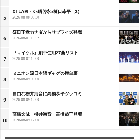
&TEAM・K×綱啓永×樋口幸平（2）
5
2026-08-08 08:30
窪田正孝カナダからサプライズ登場
6
2026-08-07 19:52
『マイケル』劇中使用27曲リスト
7
2026-08-07 15:00
ミニオン流日本語ギャグの舞台裏
8
2026-08-09 09:00
自由な櫻井海音に高橋恭平ツッコミ
9
2026-08-09 12:00
高橋文哉・櫻井海音・高橋恭平登壇
10
2026-08-09 12:00