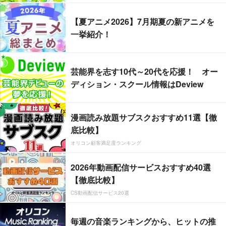
【夏アニメ2026】7月期夏の新アニメを
一挙紹介！
芸能界を志す10代～20代を応援！ オー
ディション・スクール情報はDeview
漫画読み放題サブスクおすすめ11選【徹
底比較】
オリコン顧客満足度ランキング
2026年動画配信サービスおすすめ40選
【徹底比較】
CS動画配信サービス20選
毎週の音楽ランキングから、ヒットの推