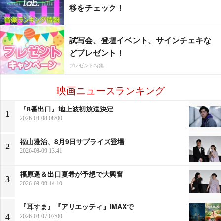
移をチェック！
試写会、登壇イベント、サインチェキな
どプレゼント！
プレゼント特集
映画ニュースランキング
『8番出口』地上波初放送決定
1
2026-08-08 08:00
福山雅治、8月9日サプライズ登場
2
2026-08-09 13:41
福原遥＆出口夏希が予想で大興奮
3
2026-08-09 14:10
『耳すま』『アリエッティ』IMAXで
4
2026-08-07 07:00