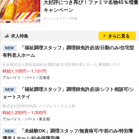
大好評につき再び！ファミマ名物45％増量
キャンペーン
オリコンタイアップ特集
求人特集
さらに見る
「福祉調理スタッフ」調理師免許必須/日勤のみ/住宅型
NEW
有料老人ホーム
社会福祉法人勤医協福祉会/勤医協 住宅型有料老人ホーム 爽風館しのろ
時給1,105円～1,131円
アルバイト・パート / 北海道
「福祉調理スタッフ」調理師免許必須/シフト相談可/シ
NEW
ョートステイ
株式会社SOYOKAZE/メープルヴィラそよ風
時給1,250円～1,300円
アルバイト・パート / 東京都
「未経験OK」調理スタッフ/無資格可/午前のみ/特別養
NEW
護老人ホーム/社会保障完備