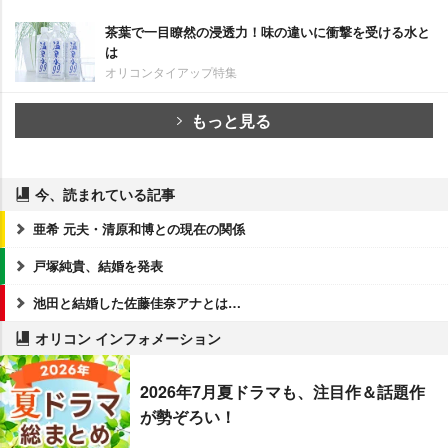
茶葉で一目瞭然の浸透力！味の違いに衝撃を受ける水と
は
オリコンタイアップ特集
もっと見る
今、読まれている記事
亜希 元夫・清原和博との現在の関係
戸塚純貴、結婚を発表
池田と結婚した佐藤佳奈アナとは…
オリコン インフォメーション
2026年7月夏ドラマも、注目作＆話題作
が勢ぞろい！