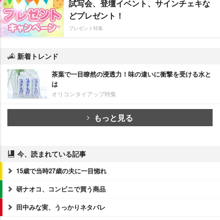
試写会、登壇イベント、サインチェキな
どプレゼント！
プレゼント特集
新着トレンド
茶葉で一目瞭然の浸透力！味の違いに衝撃を受ける水と
は
オリコンタイアップ特集
もっと見る
今、読まれている記事
15歳で当時27歳の夫に一目惚れ
研ナオコ、コンビニで買う商品
田中みな実、うっかりネタバレ