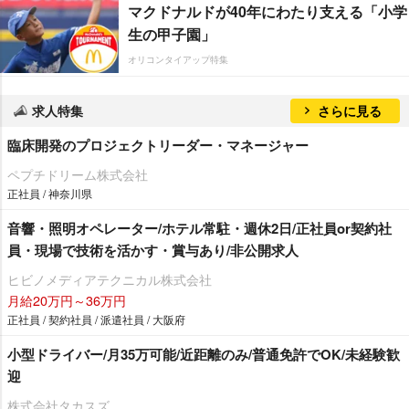
マクドナルドが40年にわたり支える「小学
生の甲子園」
オリコンタイアップ特集
求人特集
さらに見る
臨床開発のプロジェクトリーダー・マネージャー
ペプチドリーム株式会社
正社員 / 神奈川県
音響・照明オペレーター/ホテル常駐・週休2日/正社員or契約社
員・現場で技術を活かす・賞与あり/非公開求人
ヒビノメディアテクニカル株式会社
月給20万円～36万円
正社員 / 契約社員 / 派遣社員 / 大阪府
小型ドライバー/月35万可能/近距離のみ/普通免許でOK/未経験歓
迎
株式会社タカスズ