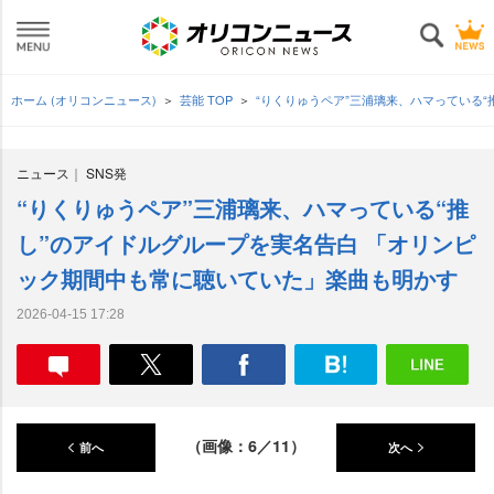
ホーム (オリコンニュース)
芸能 TOP
“りくりゅうペア”三浦璃来、ハマっている
ニュース
SNS発
“りくりゅうペア”三浦璃来、ハマっている“推
し”のアイドルグループを実名告白 「オリンピ
ック期間中も常に聴いていた」楽曲も明かす
2026-04-15 17:28
（画像：6／11）
前へ
次へ