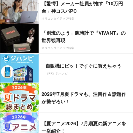
【驚愕】メーカー社員が推す「10万円
台」神コスパPC
オリコンタイアップ特集
「別班のよう」腕時計で『VIVANT』の
世界観再現
オリコンタイアップ特集
自販機にピッ！ですぐに買えちゃう
（PR）ジハンピ
2026年7月夏ドラマも、注目作＆話題作
が勢ぞろい！
【夏アニメ2026】7月期夏の新アニメを
一挙紹介！