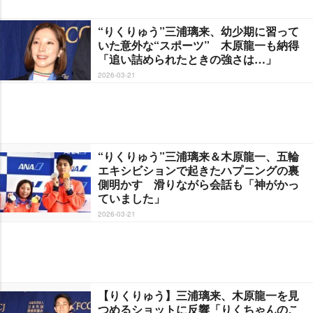
“りくりゅう”三浦璃来、幼少期に習って
いた意外な“スポーツ” 木原龍一も納得
「追い詰められたときの強さは…」
2026-03-21
“りくりゅう”三浦璃来＆木原龍一、五輪
エキシビションで起きたハプニングの裏
側明かす 滑りながら会話も「神がかっ
ていました」
2026-03-21
【りくりゅう】三浦璃来、木原龍一を見
つめるショットに反響「りくちゃんのこ