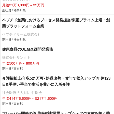
月給31万3,000円～35万円
正社員 / 神奈川県
ペプチド創薬におけるプロセス開発担当/東証プライム上場・創
薬プラットフォーム企業
ペプチドリーム株式会社
正社員 / 神奈川県
健康食品のOEM企画開発業務
株式会社サンクト
年収500万円～800万円
正社員 / 東京都
介護福祉士/年収521万可×処遇改善・賞与で収入アップ!年休123
日&手厚い手当で生活を豊かに入所介護
社会医療法人財団 仁医会
年収414万6,600円～521万1,600円
正社員 / 東京都
フレーバー開発の管理職候補/業界トップシェアの素材を扱う香