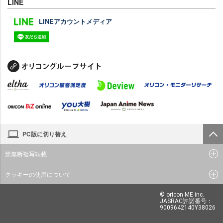
LINE
LINEアカウントメディア
PC版に切り替え
禁無断複写転載
クッキーの使用について
© oricon ME inc.
JASRAC許諾番号：
9009642140Y38026