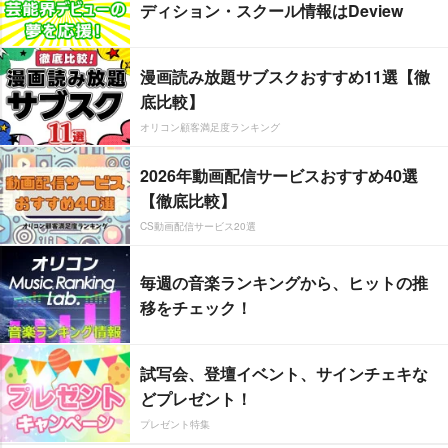
ディション・スクール情報はDeview
漫画読み放題サブスクおすすめ11選【徹
底比較】
オリコン顧客満足度ランキング
2026年動画配信サービスおすすめ40選
【徹底比較】
CS動画配信サービス20選
毎週の音楽ランキングから、ヒットの推
移をチェック！
試写会、登壇イベント、サインチェキな
どプレゼント！
プレゼント特集