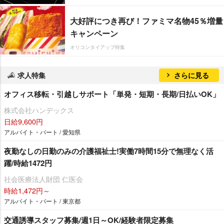
大好評につき再び！ファミマ名物45％増量
キャンペーン
オリコンタイアップ特集
求人特集
さらに見る
オフィス移転・引越しサポート「単発・短期・長期/日払いOK」
株式会社ハンデックス
日給9,600円
アルバイト・パート / 愛知県
夜勤なしの日勤のみの介護福祉士!実働7時間15分で無理なく活
躍/時給1472円
社会医療法人財団 仁医会
時給1,472円～
アルバイト・パート / 東京都
交通誘導スタッフ募集/週1日～OK/経験者限定募集