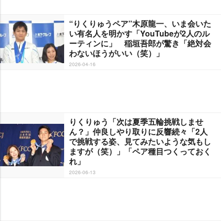
“りくりゅうペア”木原龍一、いま会いた
い有名人を明かす「YouTubeが2人のル
ーティンに」 稲垣吾郎が驚き「絶対会
わないほうがいい（笑）」
2026-04-16
りくりゅう「次は夏季五輪挑戦しませ
ん？」仲良しやり取りに反響続々「2人
で挑戦する姿、見てみたいような気もし
ますが（笑）」「ペア種目つくっておく
れ」
2026-06-13