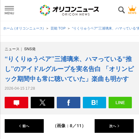
ホーム (オリコンニュース)
芸能 TOP
“りくりゅうペア”三浦璃来、ハマっている
ニュース
SNS発
“りくりゅうペア”三浦璃来、ハマっている“推
し”のアイドルグループを実名告白 「オリンピ
ック期間中も常に聴いていた」楽曲も明かす
2026-04-15 17:28
（画像：8／11）
前へ
次へ