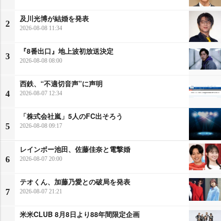
及川光博が結婚を発表
2
2026-08-08 11:34
『8番出口』地上波初放送決定
3
2026-08-08 08:00
西鉄、“不適切音声”に声明
4
2026-08-07 12:34
「株式会社嵐」5人のFC出そろう
5
2026-08-08 09:17
レインボー池田、佐藤佳奈と電撃婚
6
2026-08-07 20:00
テオくん、加藤乃愛との破局を発表
7
2026-08-07 21:21
米米CLUB 8月8日より88年間限定企画