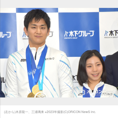
(左から)木原龍一、三浦璃来 ※2023年撮影(C)ORICON NewS inc.