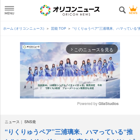
ホーム (オリコンニュース)
芸能 TOP
“りくりゅうペア”三浦璃来、ハマっている
このニュースを見る
arrow_forward_ios
Powered by 
GliaStudios
M
ニュース
SNS発
u
t
“りくりゅうペア”三浦璃来、ハマっている“推
e