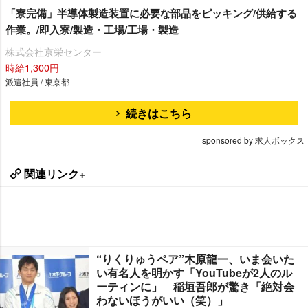
「寮完備」半導体製造装置に必要な部品をピッキング/供給する
作業。/即入寮/製造・工場/工場・製造
株式会社京栄センター
時給1,300円
派遣社員 / 東京都
続きはこちら
sponsored by 求人ボックス
関連リンク+
“りくりゅうペア”木原龍一、いま会いた
い有名人を明かす「YouTubeが2人のル
ーティンに」 稲垣吾郎が驚き「絶対会
わないほうがいい（笑）」