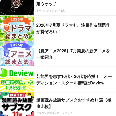
定ウオッチ
オリコンタイアップ特集
2026年7月夏ドラマも、注目作＆話題作
が勢ぞろい！
【夏アニメ2026】7月期夏の新アニメを
一挙紹介！
芸能界を志す10代～20代を応援！ オー
ディション・スクール情報はDeview
漫画読み放題サブスクおすすめ11選【徹
底比較】
オリコン顧客満足度ランキング