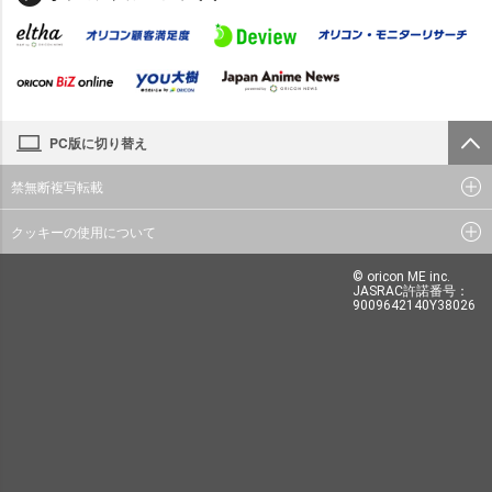
PC版に切り替え
禁無断複写転載
クッキーの使用について
© oricon ME inc.
JASRAC許諾番号：
9009642140Y38026