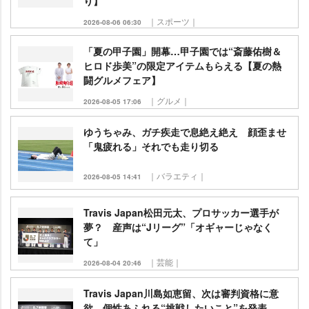
り】
｜スポーツ｜
2026-08-06 06:30
「夏の甲子園」開幕…甲子園では“斎藤佑樹＆
ヒロド歩美”の限定アイテムもらえる【夏の熱
闘グルメフェア】
｜グルメ｜
2026-08-05 17:06
ゆうちゃみ、ガチ疾走で息絶え絶え 顔歪ませ
「鬼疲れる」それでも走り切る
｜バラエティ｜
2026-08-05 14:41
Travis Japan松田元太、プロサッカー選手が
夢？ 産声は“Jリーグ”「オギャーじゃなく
て」
｜芸能｜
2026-08-04 20:46
Travis Japan川島如恵留、次は審判資格に意
欲 個性あふれる“挑戦したいこと”を発表