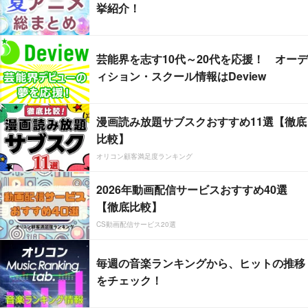
挙紹介！
芸能界を志す10代～20代を応援！ オーデ
ィション・スクール情報はDeview
漫画読み放題サブスクおすすめ11選【徹底
比較】
オリコン顧客満足度ランキング
2026年動画配信サービスおすすめ40選
【徹底比較】
CS動画配信サービス20選
毎週の音楽ランキングから、ヒットの推移
をチェック！