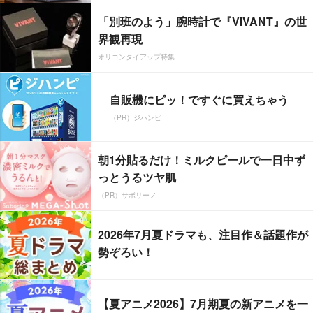
「別班のよう」腕時計で『VIVANT』の世
界観再現
オリコンタイアップ特集
自販機にピッ！ですぐに買えちゃう
（PR）ジハンピ
朝1分貼るだけ！ミルクピールで一日中ず
っとうるツヤ肌
（PR）サボリーノ
2026年7月夏ドラマも、注目作＆話題作が
勢ぞろい！
【夏アニメ2026】7月期夏の新アニメを一