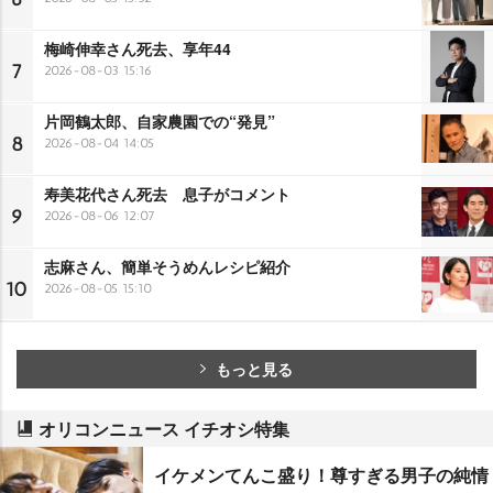
梅崎伸幸さん死去、享年44
7
2026-08-03 15:16
片岡鶴太郎、自家農園での“発見”
8
2026-08-04 14:05
寿美花代さん死去 息子がコメント
9
2026-08-06 12:07
志麻さん、簡単そうめんレシピ紹介
10
2026-08-05 15:10
もっと見る
オリコンニュース イチオシ特集
イケメンてんこ盛り！尊すぎる男子の純情