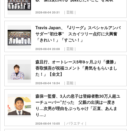
｜芸能｜
2026-08-04 20:31
Travis Japan、『Jリーグ』スペシャルアンバ
サダー“初仕事“ スカイツリー点灯に大興奮
「きれい！」「すごい！」
｜芸能｜
2026-08-04 20:08
森且行、オートレース5年9ヶ月ぶり「優勝」
香取慎吾が祝福コメント「勇気をもらいまし
た！」【全文】
｜芸能｜
2026-08-04 18:54
森保一監督、3人の息子は登録者数30万人超ユ
ーチューバー”だった 父親の出演は一度き
り…次男が理由をぶっちゃけ「正直、あんま
り…」
｜バラエティ｜
2026-08-04 10:05