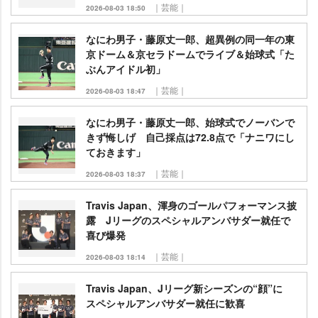
｜芸能｜
2026-08-03 18:50
なにわ男子・藤原丈一郎、超異例の同一年の東
京ドーム＆京セラドームでライブ＆始球式「た
ぶんアイドル初」
｜芸能｜
2026-08-03 18:47
なにわ男子・藤原丈一郎、始球式でノーバンで
きず悔しげ 自己採点は72.8点で「ナニワにし
ておきます」
｜芸能｜
2026-08-03 18:37
Travis Japan、渾身のゴールパフォーマンス披
露 Jリーグのスペシャルアンバサダー就任で
喜び爆発
｜芸能｜
2026-08-03 18:14
Travis Japan、Jリーグ新シーズンの“顔”に
スペシャルアンバサダー就任に歓喜