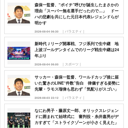
森保一監督、“ポイチ”呼びが誕生したまさかの
理由「スーパー無名選手だったので…」 ドー
ハの悲劇を共にした元日本代表レジェンドらが
明かす
｜バラエティ｜
2026-08-04 06:30
新時代Ｊリーグ開幕戦、フジ系列で生中継 地
上波ゴールデンタイムでのリーグ戦生中継は24
年ぶり
｜スポーツ｜
2026-08-04 06:00
サッカー・森保一監督、ワールドカップ後に届
いた驚きのLINE“件数”告白 律儀すぎる姿勢に
先輩・ラモス瑠偉も思わず「気配りがスゴい」
｜バラエティ｜
2026-08-03 22:12
なにわ男子・藤原丈一郎、オリックスレジェン
ドに囲まれて始球式に 審判役・糸井嘉男がデ
カすぎて「ストライクゾーンが小さく見えた」