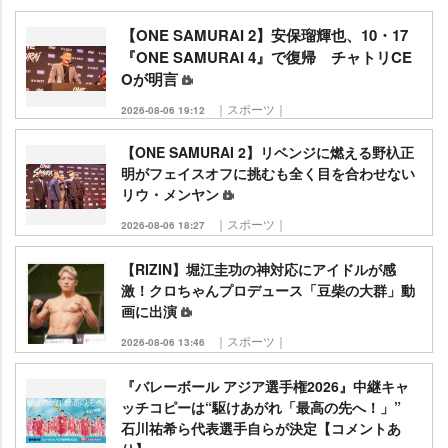
【ONE SAMURAI 2】安保瑠輝也、10・17
『ONE SAMURAI 4』で復帰 チャトリCE
Oが明言
｜スポーツ｜
2026-08-06 19:12
【ONE SAMURAI 2】リベンジに燃える野杁正
明がフェイスオフに挑むも全く目を合わせない
リウ・メンヤン
｜スポーツ｜
2026-08-06 18:27
【RIZIN】堀江圭功の神対応にアイドルが感
激！クロちゃんプロデュース「豆柴の大群」動
画に出演
｜スポーツ｜
2026-08-06 13:46
『バレーボール アジア選手権2026』中継キャ
ッチコピーは“駆けあがれ「最高の先へ！」”
石川祐希ら代表選手自らが決定【コメントあ