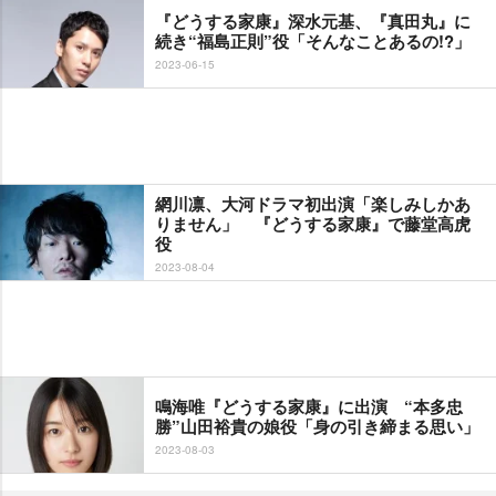
『どうする家康』深水元基、『真田丸』に
続き“福島正則”役「そんなことあるの!?」
2023-06-15
網川凛、大河ドラマ初出演「楽しみしかあ
りません」 『どうする家康』で藤堂高虎
役
2023-08-04
鳴海唯『どうする家康』に出演 “本多忠
勝”山田裕貴の娘役「身の引き締まる思い」
2023-08-03