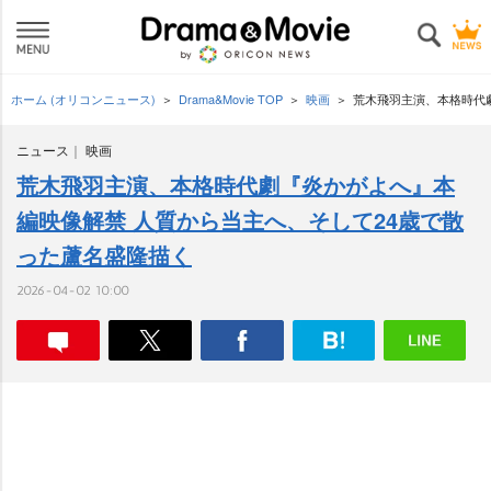
ホーム (オリコンニュース)
Drama&Movie TOP
映画
荒木飛羽主演、本格時代
ニュース
映画
荒木飛羽主演、本格時代劇『炎かがよへ』本
編映像解禁 人質から当主へ、そして24歳で散
った蘆名盛隆描く
2026-04-02 10:00