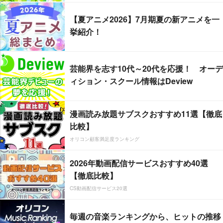
【夏アニメ2026】7月期夏の新アニメを一
挙紹介！
芸能界を志す10代～20代を応援！ オーデ
ィション・スクール情報はDeview
漫画読み放題サブスクおすすめ11選【徹底
比較】
オリコン顧客満足度ランキング
2026年動画配信サービスおすすめ40選
【徹底比較】
CS動画配信サービス20選
毎週の音楽ランキングから、ヒットの推移