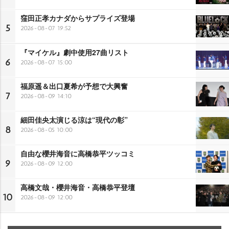
窪田正孝カナダからサプライズ登場
5
2026-08-07 19:52
『マイケル』劇中使用27曲リスト
6
2026-08-07 15:00
福原遥＆出口夏希が予想で大興奮
7
2026-08-09 14:10
細田佳央太演じる涼は“現代の彰”
8
2026-08-05 10:00
自由な櫻井海音に高橋恭平ツッコミ
9
2026-08-09 12:00
高橋文哉・櫻井海音・高橋恭平登壇
10
2026-08-09 12:00