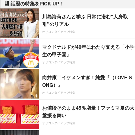
話題の特集をPICK UP！
川島海荷さんと学ぶ 日常に潜む“人身取
引”のリアル
オリコンタイアップ特集
マクドナルドが40年にわたり支える「小学
生の甲子園」
オリコンタイアップ特集
向井康二イケメンすぎ！純愛『（LOVE S
ONG）』
オリコンタイアップ特集
お値段そのまま45％増量！ファミマ夏の大
盤振る舞い
オリコンタイアップ特集