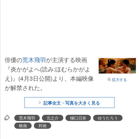
俳優の
荒木飛羽
が主演する映画
『炎かがよへ(読み:ほむらかがよ
え)』(4月3日公開)より、本編映像
拡大する
が解禁された。
記事全文・写真を大きく見る
荒木飛羽
元之介
樋口日奈
ゆうたろう
映画
邦画