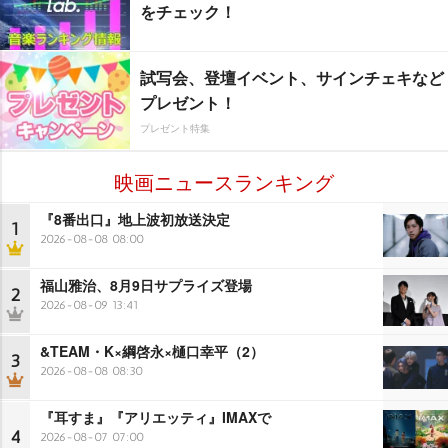
をチェック！
試写会、登壇イベント、サインチェキなど
プレゼント！
プレゼント特集
映画ニュースランキング
『8番出口』地上波初放送決定
1
2026-08-08 08:00
福山雅治、8月9日サプライズ登場
2
2026-08-09 13:41
&TEAM・K×綱啓永×樋口幸平（2）
3
2026-08-08 08:30
『耳すま』『アリエッティ』IMAXで
4
2026-08-07 07:00