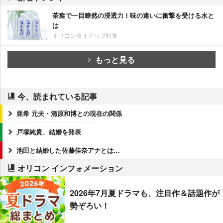
茶葉で一目瞭然の浸透力！味の違いに衝撃を受ける水と
は
オリコンタイアップ特集
もっと見る
今、読まれている記事
亜希 元夫・清原和博との現在の関係
戸塚純貴、結婚を発表
池田と結婚した佐藤佳奈アナとは…
オリコン インフォメーション
2026年7月夏ドラマも、注目作＆話題作が
勢ぞろい！