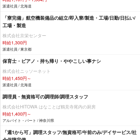
派遣社員 / 北海道
「寮完備」航空機装備品の組立/即入寮/製造・工場/日勤/日払い/
工場・製造
株式会社京栄センター
時給1,300円
派遣社員 / 東京都
保育士・ピアノ・持ち帰り・ややこしい事ナシ
株式会社ニッソーネット
時給1,450円～
派遣社員 / 北海道
調理員・無資格可の調理師/調理スタッフ
株式会社HITOWA はなことば鶴見寺尾内の厨房
時給1,400円～
アルバイト・パート / 神奈川県
「週1から可」調理スタッフ/無資格可/午前のみ/デイサービス/社
会保障完備