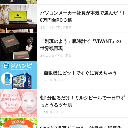
パソコンメーカー社員が本気で選んだ「1
0万円台PC３選」
オリコンタイアップ特集
「別班のよう」腕時計で『VIVANT』の
世界観再現
オリコンタイアップ特集
自販機にピッ！ですぐに買えちゃう
（PR）ジハンピ
朝1分貼るだけ！ミルクピールで一日中ず
っとうるツヤ肌
（PR）サボリーノ