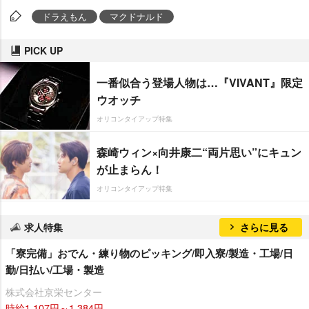
ドラえもん
マクドナルド
PICK UP
一番似合う登場人物は…『VIVANT』限定
ウオッチ
オリコンタイアップ特集
森崎ウィン×向井康二“両片思い”にキュン
が止まらん！
オリコンタイアップ特集
求人特集
さらに見る
「寮完備」おでん・練り物のピッキング/即入寮/製造・工場/日
勤/日払い/工場・製造
株式会社京栄センター
時給1,107円～1,384円