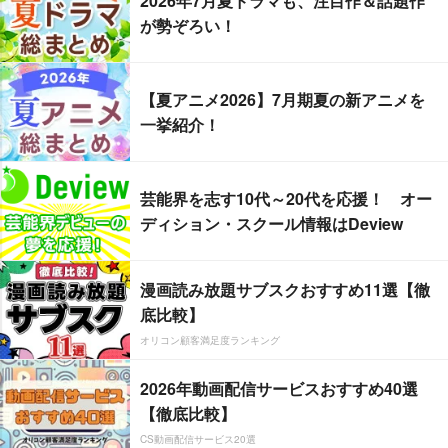
2026年7月夏ドラマも、注目作＆話題作
が勢ぞろい！
【夏アニメ2026】7月期夏の新アニメを
一挙紹介！
芸能界を志す10代～20代を応援！ オー
ディション・スクール情報はDeview
漫画読み放題サブスクおすすめ11選【徹
底比較】
オリコン顧客満足度ランキング
2026年動画配信サービスおすすめ40選
【徹底比較】
CS動画配信サービス20選