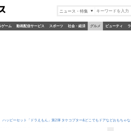
ニュース・特集
&ゲーム
動画配信サービス
スポーツ
社会・経済
グルメ
ビューティ
ラ
、ハッピーセット「ドラえもん」第2弾 タケコプター&どこでもドアなどおもちゃな