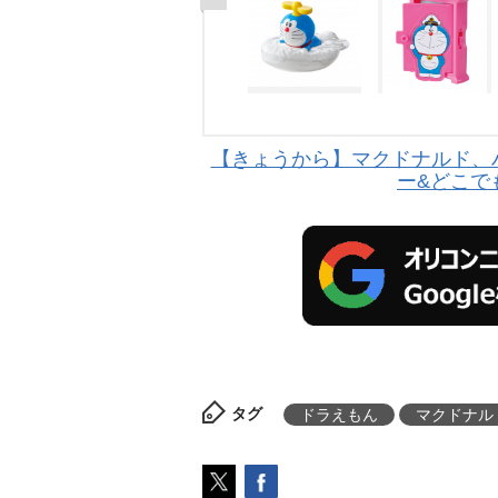
【きょうから】マクドナルド、
ー&どこで
タグ
ドラえもん
マクドナル