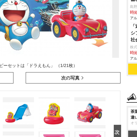
島
時給
アル
「
シ
社
株式
時給
アル
ピーセットは「ドラえもん」 （1/21枚）
次の写真
茶
違
オ