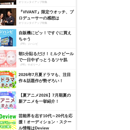
オリコンタイアップ特集
『VIVANT』限定ウオッチ、プ
ロデューサーの感想は
オリコンタイアップ特集
自販機にピッ！ですぐに買え
ちゃう
（PR）ジハンピ
朝1分貼るだけ！ミルクピール
で一日中ずっとうるツヤ肌
（PR）サボリーノ
2026年7月夏ドラマも、注目
作＆話題作が勢ぞろい！
【夏アニメ2026】7月期夏の
新アニメを一挙紹介！
芸能界を志す10代～20代を応
援！オーディション・スクー
ル情報はDeview