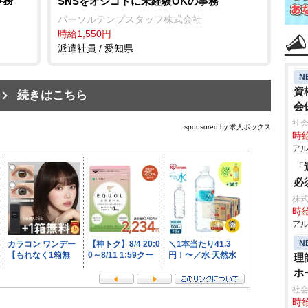
事務
SNSをオシゴトに未経験OKの事務
パーソルテンプスタッフ株式会社
時給1,550円
派遣社員 / 愛知県
N
資
続きはこちら
会
社会
sponsored by 求人ボックス
時給
アル
「
必
株式
時給
アル
N
理
ホ
社
時給