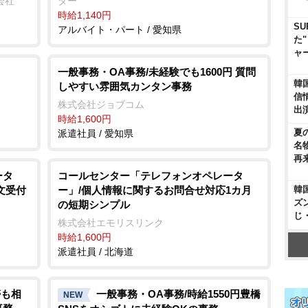
会社
ター
時給1,140円
SU
アルバイト・パート / 愛知県
た
ャ
一般事務・OA事務/未経験でも1600円 質問
韓
しやすい雰囲気カンタン事務
信
株式会社ジョブコム
出
時給1,600円
夏
派遣社員 / 愛知県
名
再
ータ
コールセンター「テレフォンオペレータ
文受付
ー」/個人情報に関するお問合せ対応1カ月
韓
ズ
の短期シンプル
じ
株式会社エモリスリンク
時給1,600円
派遣社員 / 北海道
帯も相
一般事務・OA事務/時給1550円豊橋
NEW