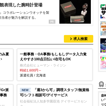
界観表現した腕時計登場
NT』コラボレーションウオッチを製
担当者が魅力を解説する。
求人検索
のみ夏
一般事務・OA事務/もしもしデータ入力覚
い
えやすさ100点日払い/在宅もOK
株式会社ヒューマン・ライジン
時給1,600円～
派遣社員 / 北海道
Gr派
「週3から可」調理スタッフ/無資格
NEW
ツ事務
可/シフト相談可/デイサービス
森
い
社会福祉法人知多学園葭池 デイサービスセン
り