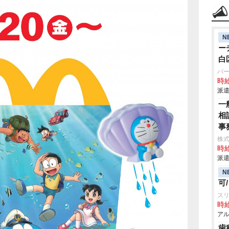
N
ー
白
パ
時給
派遣
一
相
事
株
時給
派遣
N
可
スリ
時給
アル
歯