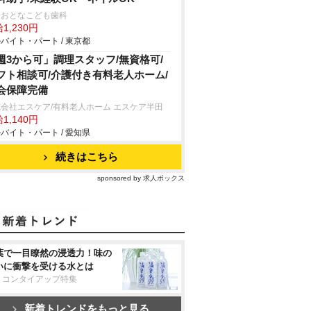
野おとなこども歯科
1,230円
バイト・パート / 東京都
週3から可」調理スタッフ/無資格可/
フト相談可/介護付き有料老人ホーム/
会保障完備
会社エスケア/有料老人ホーム エスケア半田
1,140円
バイト・パート / 愛知県
続きはこちら
sponsored by 求人ボックス
葉で一目瞭然の浸透力！味の
いに衝撃を受ける水とは
リコンタイアップ特集
新着トレンドをもっと見る