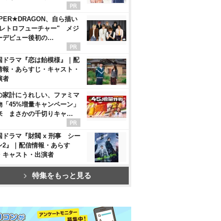
PER★DRAGON、自ら描い
"レトロフューチャー" メジ
ーデビュー後初の…
国ドラマ『恋は飴模様』｜配
情報・あらすじ・キャスト・
演者
の家計にうれしい、ファミマ
物「45%増量キャンペーン」
来 まさかの千切りキャ…
国ドラマ『財閥 x 刑事 シー
ン2』｜配信情報・あらす
・キャスト・出演者
特集をもっと見る