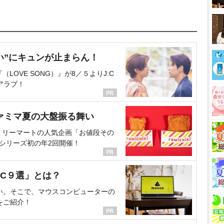
い”にキュンが止まらん！
OVE SONG）』が8／５よりJ:C
アラブ！
ァミマ夏の大盤振る舞い
ミリーマートの人気企画「お値段その
、シリーズ初の年2回開催！
C９選」とは？
い。そこで、マウスコンピューターの
をご紹介！