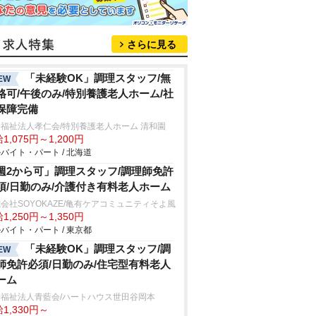
さらに見る
「未経験OK」調理スタッフ/無
EW
格可/午後のみ/特別養護老人ホーム/社
保障完備
福祉法人孝仁会/特別養護老人ホーム 清和園
1,075円～1,200円
バイト・パート / 北海道
週2から可」調理スタッフ/調理師免許
須/日勤のみ/介護付き有料老人ホーム
会社SOYOKAZE/亀有ケアコミュニティそよ風
1,250円～1,350円
バイト・パート / 東京都
「未経験OK」調理スタッフ/調
EW
師免許必須/日勤のみ/住宅型有料老人
ーム
会福祉法人青藍会/ハートハウス世田谷岡本
1,330円～