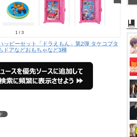
1 / 3
ハッピーセット「ドラえもん」第2弾 タケコプタ
もドアなどおもちゃなど3種
ド