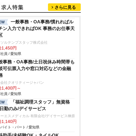
さらに見る
一般事務・OA事務/慣れればル
EW
チン入力できればOK 事務のお仕事天
区
ーソルテンプスタッフ株式会社
1,450円
社員 / 愛知県
般事務・OA事務/土日祝休み時間帯も
談可伝票入力や窓口対応などの金融
務
式会社クオリティージャパン
1,400円～
社員 / 愛知県
「福祉調理スタッフ」無資格
EW
/日勤のみ/デイサービス
ーエスメディカル 有限会社/デイサービス榊原
1,140円
バイト・パート / 愛知県
科助手/未経験OK・ネイルOK