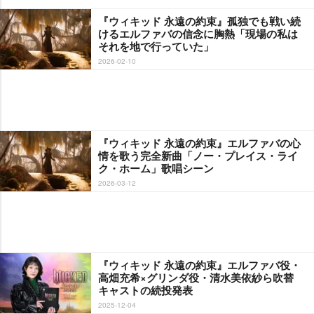
『ウィキッド 永遠の約束』孤独でも戦い続
けるエルファバの信念に胸熱「現場の私は
それを地で行っていた」
2026-02-10
『ウィキッド 永遠の約束』エルファバの心
情を歌う完全新曲「ノー・プレイス・ライ
ク・ホーム」歌唱シーン
2026-03-12
『ウィキッド 永遠の約束』エルファバ役・
高畑充希×グリンダ役・清水美依紗ら吹替
キャストの続投発表
2025-12-04