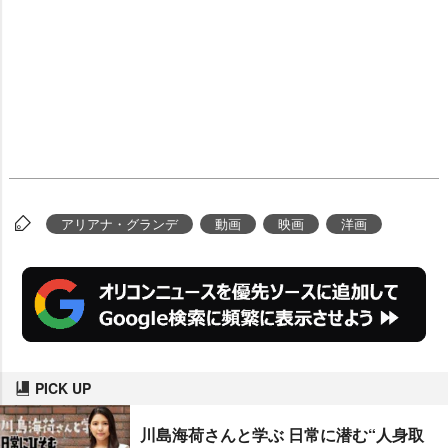
アリアナ・グランデ
動画
映画
洋画
PICK UP
川島海荷さんと学ぶ 日常に潜む“人身取