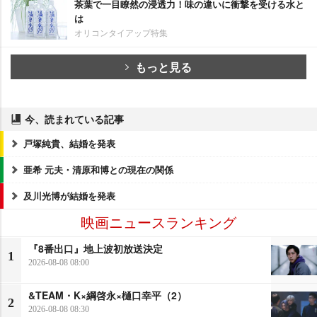
茶葉で一目瞭然の浸透力！味の違いに衝撃を受ける水と
は
オリコンタイアップ特集
もっと見る
今、読まれている記事
戸塚純貴、結婚を発表
亜希 元夫・清原和博との現在の関係
及川光博が結婚を発表
映画ニュースランキング
『8番出口』地上波初放送決定
1
2026-08-08 08:00
&TEAM・K×綱啓永×樋口幸平（2）
2
2026-08-08 08:30