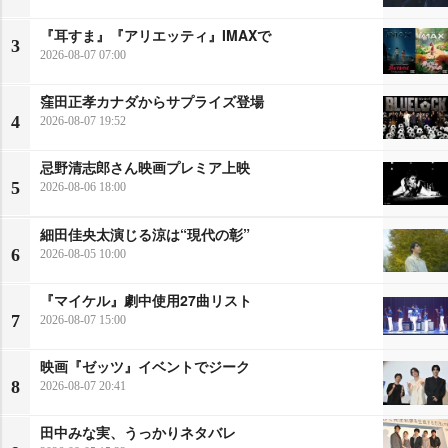
『耳すま』『アリエッティ』IMAXで
3
2026-08-07 07:00
窪田正孝カナダからサプライズ登場
4
2026-08-07 19:52
忌野清志郎さん映画プレミア上映
5
2026-08-06 18:00
細田佳央太演じる涼は“現代の彰”
6
2026-08-05 10:00
『マイケル』劇中使用27曲リスト
7
2026-08-07 15:00
映画『ゼッツ』イベントでジーク
8
2026-08-07 20:41
田中みな実、うっかりネタバレ