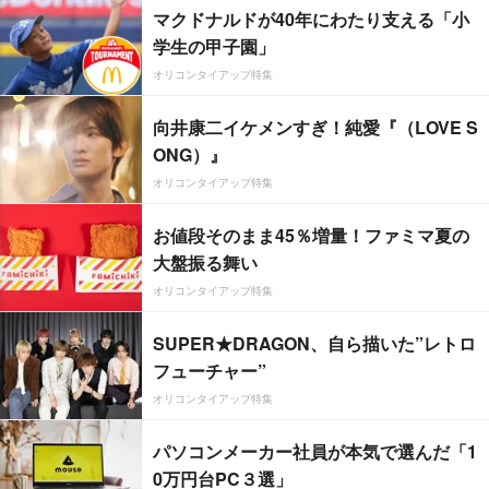
マクドナルドが40年にわたり支える「小
学生の甲子園」
オリコンタイアップ特集
向井康二イケメンすぎ！純愛『（LOVE S
ONG）』
オリコンタイアップ特集
お値段そのまま45％増量！ファミマ夏の
大盤振る舞い
オリコンタイアップ特集
SUPER★DRAGON、自ら描いた”レトロ
フューチャー”
オリコンタイアップ特集
パソコンメーカー社員が本気で選んだ「1
0万円台PC３選」