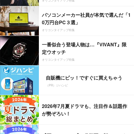
オリコンタイアップ特集
パソコンメーカー社員が本気で選んだ「1
0万円台PC３選」
オリコンタイアップ特集
一番似合う登場人物は…『VIVANT』限
定ウオッチ
オリコンタイアップ特集
自販機にピッ！ですぐに買えちゃう
（PR）ジハンピ
2026年7月夏ドラマも、注目作＆話題作
が勢ぞろい！