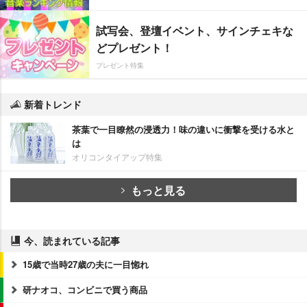
試写会、登壇イベント、サインチェキな
どプレゼント！
プレゼント特集
新着トレンド
茶葉で一目瞭然の浸透力！味の違いに衝撃を受ける水と
は
オリコンタイアップ特集
もっと見る
今、読まれている記事
15歳で当時27歳の夫に一目惚れ
研ナオコ、コンビニで買う商品