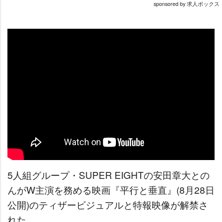
sponsored by 求人ボックス
5人組グループ・SUPER EIGHTの安田章大との
んがW主演を務める映画『平行と垂直』(8月28日
公開)のティザービジュアルと特報映像が解禁さ
れた。