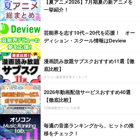
【夏アニメ2026】7月期夏の新アニメを
一挙紹介！
芸能界を志す10代～20代を応援！ オー
ディション・スクール情報はDeview
漫画読み放題サブスクおすすめ11選【徹
底比較】
オリコン顧客満足度ランキング
2026年動画配信サービスおすすめ40選
【徹底比較】
CS動画配信サービス20選
毎週の音楽ランキングから、ヒットの推
移をチェック！