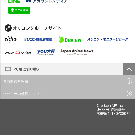
LINEアカウントメディア
PC版に切り替え
禁無断複写転載
クッキーの使用について
© oricon ME inc.
JASRAC許諾番号：
9009642140Y38026