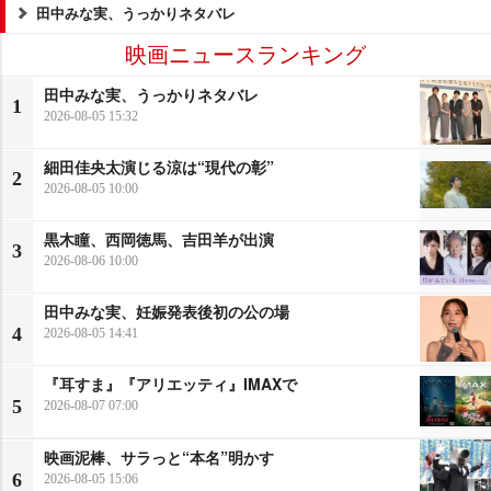
田中みな実、うっかりネタバレ
映画ニュースランキング
田中みな実、うっかりネタバレ
1
2026-08-05 15:32
細田佳央太演じる涼は“現代の彰”
2
2026-08-05 10:00
黒木瞳、西岡徳馬、吉田羊が出演
3
2026-08-06 10:00
田中みな実、妊娠発表後初の公の場
4
2026-08-05 14:41
『耳すま』『アリエッティ』IMAXで
5
2026-08-07 07:00
映画泥棒、サラっと“本名”明かす
6
2026-08-05 15:06