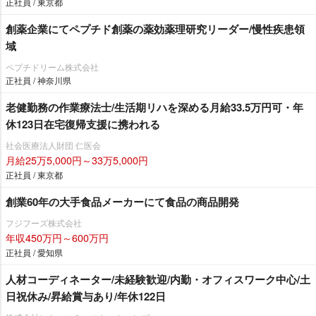
正社員 / 東京都
創薬企業にてペプチド創薬の薬効薬理研究リーダー/慢性疾患領
域
ペプチドリーム株式会社
正社員 / 神奈川県
老健勤務の作業療法士/生活期リハを深める月給33.5万円可・年
休123日在宅復帰支援に携われる
社会医療法人財団 仁医会
月給25万5,000円～33万5,000円
正社員 / 東京都
創業60年の大手食品メーカーにて食品の商品開発
フジフーズ株式会社
年収450万円～600万円
正社員 / 愛知県
人材コーディネーター/未経験歓迎/内勤・オフィスワーク中心/土
日祝休み/昇給賞与あり/年休122日