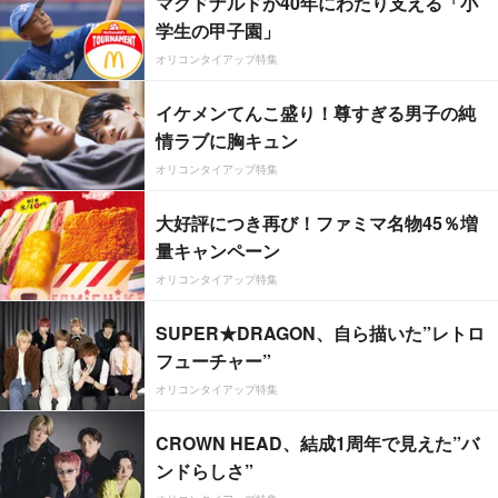
マクドナルドが40年にわたり支える「小
学生の甲子園」
オリコンタイアップ特集
イケメンてんこ盛り！尊すぎる男子の純
情ラブに胸キュン
オリコンタイアップ特集
大好評につき再び！ファミマ名物45％増
量キャンペーン
オリコンタイアップ特集
SUPER★DRAGON、自ら描いた”レトロ
フューチャー”
オリコンタイアップ特集
CROWN HEAD、結成1周年で見えた”バ
ンドらしさ”