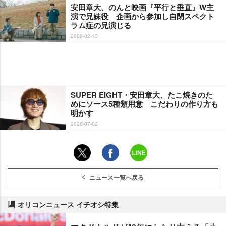
安田章大、のんと映画『平行と垂直』W主
演で兄妹役 企画から参加し自閉スペクト
ラム症の兄演じる
2026-02-13
SUPER EIGHT・安田章大、たこ焼きのた
めにソース5種類用意 こだわりの作り方も
明かす
2026-07-02
ニュース一覧へ戻る
オリコンニュース イチオシ特集