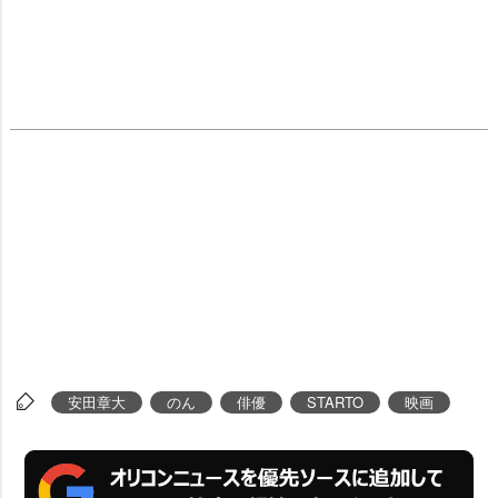
安田章大
のん
俳優
STARTO
映画