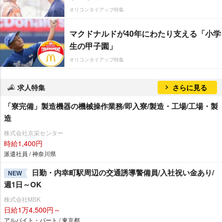
オリコンタイアップ特集
マクドナルドが40年にわたり支える「小学
生の甲子園」
オリコンタイアップ特集
求人特集
さらに見る
「寮完備」製造機器の機械操作業務/即入寮/製造・工場/工場・製
造
株式会社京栄センター
時給1,400円
派遣社員 / 神奈川県
日勤・内幸町駅周辺の交通誘導警備員/入社祝い金あり/
NEW
週1日～OK
株式会社MSK
日給1万4,500円～
アルバイト・パート / 東京都