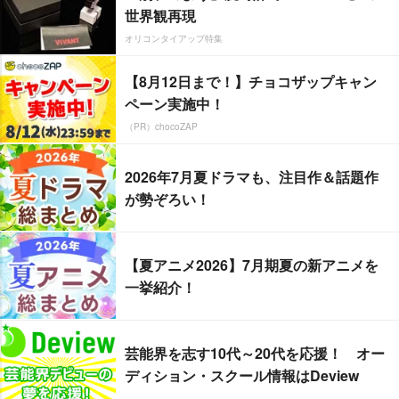
世界観再現
オリコンタイアップ特集
【8月12日まで！】チョコザップキャン
ペーン実施中！
（PR）chocoZAP
2026年7月夏ドラマも、注目作＆話題作
が勢ぞろい！
【夏アニメ2026】7月期夏の新アニメを
一挙紹介！
芸能界を志す10代～20代を応援！ オー
ディション・スクール情報はDeview