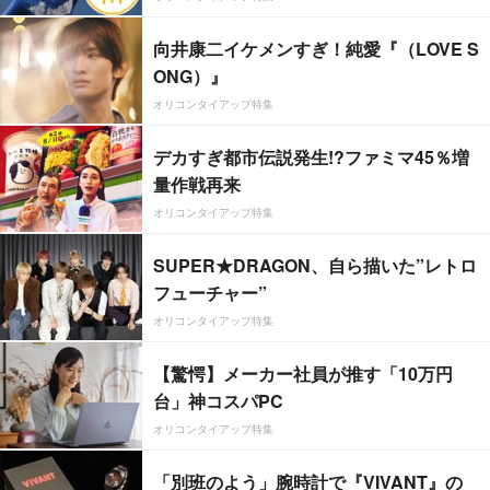
向井康二イケメンすぎ！純愛『（LOVE S
ONG）』
オリコンタイアップ特集
デカすぎ都市伝説発生!?ファミマ45％増
量作戦再来
オリコンタイアップ特集
SUPER★DRAGON、自ら描いた”レトロ
フューチャー”
オリコンタイアップ特集
【驚愕】メーカー社員が推す「10万円
台」神コスパPC
オリコンタイアップ特集
「別班のよう」腕時計で『VIVANT』の