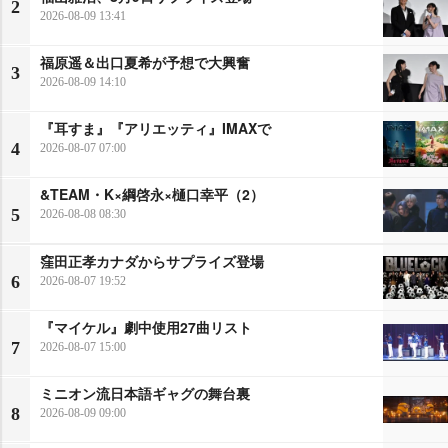
2
2026-08-09 13:41
福原遥＆出口夏希が予想で大興奮
3
2026-08-09 14:10
『耳すま』『アリエッティ』IMAXで
4
2026-08-07 07:00
&TEAM・K×綱啓永×樋口幸平（2）
5
2026-08-08 08:30
窪田正孝カナダからサプライズ登場
6
2026-08-07 19:52
『マイケル』劇中使用27曲リスト
7
2026-08-07 15:00
ミニオン流日本語ギャグの舞台裏
8
2026-08-09 09:00