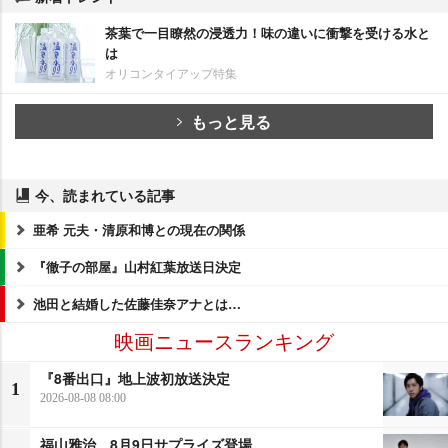
茶葉で一目瞭然の浸透力！味の違いに衝撃を受ける水と
は
オリコンタイアップ特集
もっと見る
今、読まれている記事
亜希 元夫・清原和博との現在の関係
『徹子の部屋』山村紅葉放送日決定
池田と結婚した佐藤佳奈アナとは…
映画ニュースランキング
『8番出口』地上波初放送決定
1
2026-08-08 08:00
福山雅治、8月9日サプライズ登場