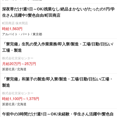
深夜帯だけ!週1日～OK/残業なし/絶品まかないがたったの1円/学
生さん活躍中!/髪色自由/町田商店
町田商店 保木間店
時給1,563円
アルバイト・パート / 東京都
「寮完備」生乳の受入作業業務/即入寮/製造・工場/日勤/日払い/
工場・製造
株式会社京栄センター
月給20万円～25万円
派遣社員 / 北海道
「寮完備」和菓子の製造/即入寮/製造・工場/日勤/日払い/工場・
製造
株式会社京栄センター
時給1,100円～1,375円
派遣社員 / 北海道
午前中の3時間だけ!週1日～OK/未経験・学生さん活躍中/髪色自