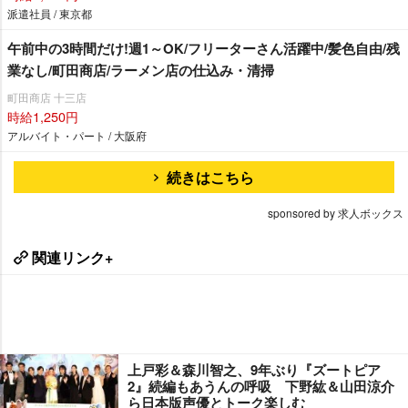
派遣社員 / 東京都
午前中の3時間だけ!週1～OK/フリーターさん活躍中/髪色自由/残
業なし/町田商店/ラーメン店の仕込み・清掃
町田商店 十三店
時給1,250円
アルバイト・パート / 大阪府
続きはこちら
sponsored by 求人ボックス
関連リンク+
上戸彩＆森川智之、9年ぶり『ズートピア
2』続編もあうんの呼吸 下野紘＆山田涼介
ら日本版声優とトーク楽しむ