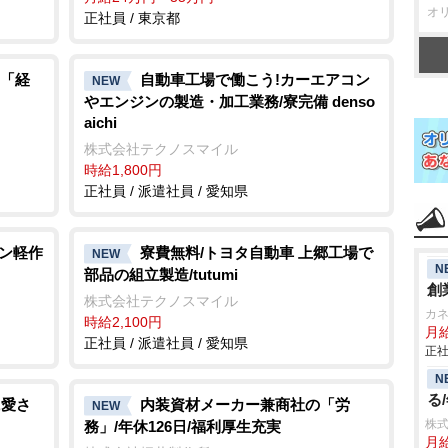
オ
正社員 / 東京都
「経
自動車工場で働こう!カーエアコン
NEW
エンジンの製造・加工業務/寮完備 denso
aichi
株式会社テクノスマイル
時給1,800円
正社員 / 派遣社員 / 愛知県
タン軽作
寮費無料/トヨタ自動車 上郷工場で
NEW
N
部品の組立製造/tutumi
創
株式会社テクノスマイル
カ
時給2,100円
月給
正社員 / 派遣社員 / 愛知県
正社
N
る
に愛さ
内装資材メーカー兼商社の「労
NEW
株式
務」/年休126日/福利厚生充実
月