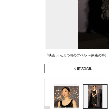
『映画 えんとつ町のプペル ～約束の時計台～
前の写真