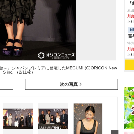
「
原
月
正社
N
賞
特
月給
正社
』ジャパンプレミアに登壇したMEGUMI (C)ORICON New
S inc. （2/11枚）
次の写真