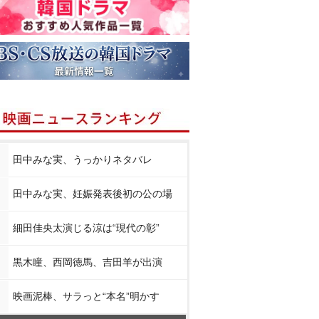
田中みな実、うっかりネタバレ
田中みな実、妊娠発表後初の公の場
細田佳央太演じる涼は“現代の彰”
黒木瞳、西岡徳馬、吉田羊が出演
映画泥棒、サラっと“本名”明かす