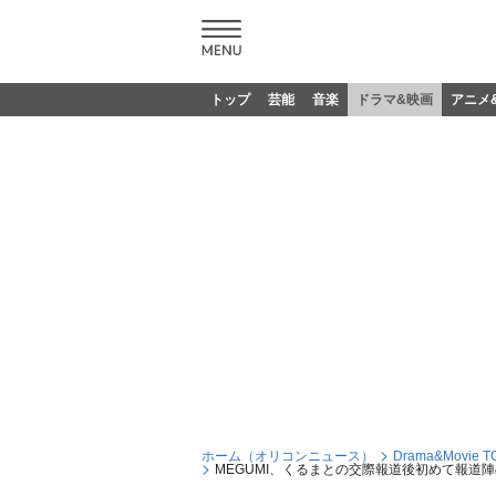
トップ
芸能
音楽
ドラマ&映画
アニメ
ホーム（オリコンニュース）
Drama&Movie T
MEGUMI、くるまとの交際報道後初めて報道