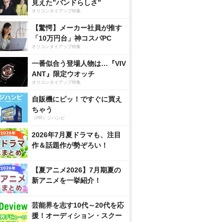
見えた”バンドらしさ”
オリコンタイアップ特集
【驚愕】メーカー社員が推す
「10万円台」神コスパPC
オリコンタイアップ特集
一番似合う登場人物は…『VIV
ANT』限定ウオッチ
オリコンタイアップ特集
自販機にピッ！ですぐに買え
ちゃう
（PR）ジハンピ
2026年7月夏ドラマも、注目
作＆話題作が勢ぞろい！
【夏アニメ2026】7月期夏の
新アニメを一挙紹介！
芸能界を志す10代～20代を応
援！オーディション・スクー