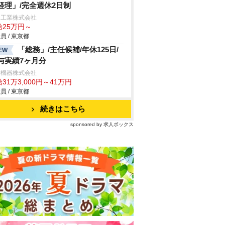
経理」/完全週休2日制
田工業株式会社
給25万円～
員 / 東京都
「総務」/主任候補/年休125日/
EW
与実績7ヶ月分
許機器株式会社
31万3,000円～41万円
員 / 東京都
続きはこちら
sponsored by 求人ボックス