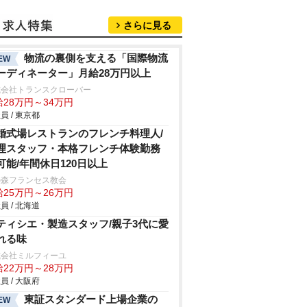
さらに見る
物流の裏側を支える「国際物流
EW
ーディネーター」月給28万円以上
式会社トランスクローバー
給28万円～34万円
員 / 東京都
婚式場レストランのフレンチ料理人/
理スタッフ・本格フレンチ体験勤務
可能/年間休日120日以上
の森フランセス教会
給25万円～26万円
員 / 北海道
ティシエ・製造スタッフ/親子3代に愛
れる味
式会社ミルフィーユ
給22万円～28万円
員 / 大阪府
東証スタンダード上場企業の
EW