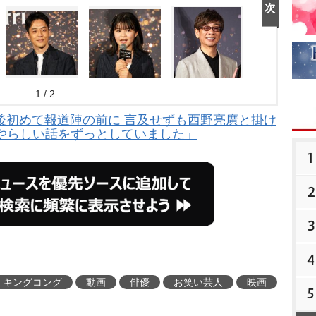
1 / 2
道後初めて報道陣の前に 言及せずも西野亮廣と掛け
やらしい話をずっとしていました」
1
2
3
4
キングコング
動画
俳優
お笑い芸人
映画
5