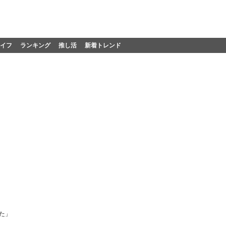
イフ
ランキング
推し活
新着トレンド
た」