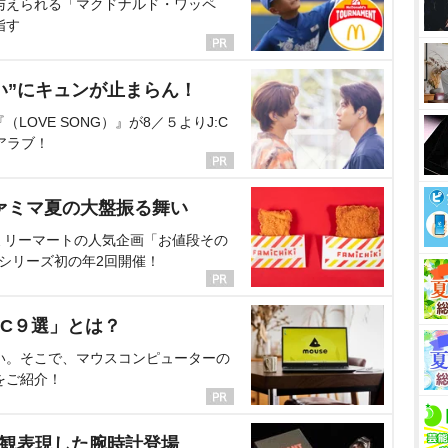
与えられる「マクドナルド・ワッペ
指す
い”にキュンが止まらん！
OVE SONG）』が8／５よりJ:C
アラブ！
ァミマ夏の大盤振る舞い
ミリーマートの人気企画「お値段その
、シリーズ初の年2回開催！
C９選」とは？
い。そこで、マウスコンピューターの
をご紹介！
界観表現した腕時計登場