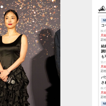
N
コ
株
月
正社
結
調
も
宮
月
正社
パ
さ
株
月
正社
N