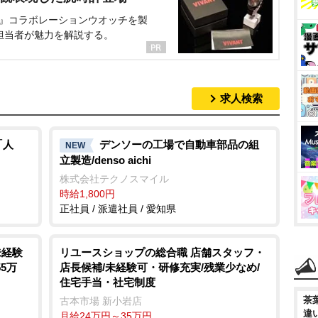
NT』コラボレーションウオッチを製
担当者が魅力を解説する。
求人検索
「人
デンソーの工場で自動車部品の組
NEW
立製造/denso aichi
株式会社テクノスマイル
時給1,800円
正社員 / 派遣社員 / 愛知県
未経験
リユースショップの総合職 店舗スタッフ・
55万
店長候補/未経験可・研修充実/残業少なめ/
住宅手当・社宅制度
茶
古本市場 新小岩店
違
月給24万円～35万円