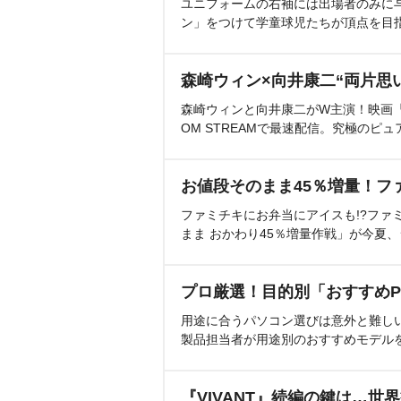
ユニフォームの右袖には出場者のみに
ン」をつけて学童球児たちが頂点を目
森崎ウィン×向井康二“両片思
森崎ウィンと向井康二がW主演！映画『（L
OM STREAMで最速配信。究極のピュ
お値段そのまま45％増量！フ
ファミチキにお弁当にアイスも!?ファ
まま おかわり45％増量作戦」が今夏
プロ厳選！目的別「おすすめP
用途に合うパソコン選びは意外と難し
製品担当者が用途別のおすすめモデル
『VIVANT』続編の鍵は…世