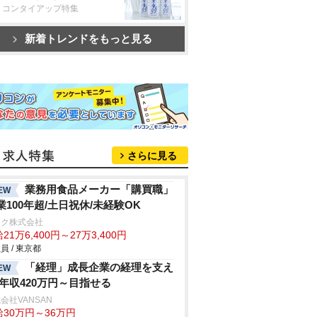
リコンタイアップ特集
新着トレンドをもっと見る
さらに見る
業務用食品メーカー「購買職」
EW
業100年超/土日祝休/未経験OK
ネク株式会社
21万6,400円～27万3,400円
員 / 東京都
「経理」成長企業の経理を支え
EW
/年収420万円～目指せる
会社VANSAN
給30万円～36万円