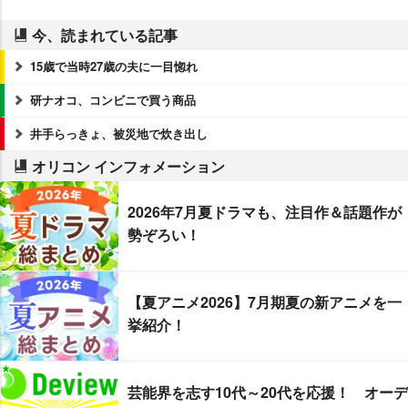
今、読まれている記事
15歳で当時27歳の夫に一目惚れ
研ナオコ、コンビニで買う商品
井手らっきょ、被災地で炊き出し
オリコン インフォメーション
2026年7月夏ドラマも、注目作＆話題作が
勢ぞろい！
【夏アニメ2026】7月期夏の新アニメを一
挙紹介！
芸能界を志す10代～20代を応援！ オーデ