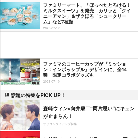
ファミリーマート、「ほっぺたとろける！
ミルクスイーツ」を発売 カリッと「クイ
ニーアマン」＆ザクほろ「シュークリー
ム」など7種類
2026-07-17
ファミマのコーヒーカップが『ミッショ
ン：インポッシブル』デザインに、全14
種 限定コラボグッズも
2023-07-10
話題の特集をPICK UP！
森崎ウィン×向井康二“両片思い”にキュン
が止まらん！
オリコンタイアップ特集