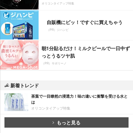
オリコンタイアップ特集
自販機にピッ！ですぐに買えちゃう
（PR）ジハンピ
朝1分貼るだけ！ミルクピールで一日中ず
っとうるツヤ肌
（PR）サボリーノ
新着トレンド
茶葉で一目瞭然の浸透力！味の違いに衝撃を受ける水と
は
オリコンタイアップ特集
もっと見る