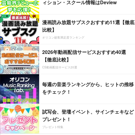
ィション・スクール情報はDeview
漫画読み放題サブスクおすすめ11選【徹底
比較】
オリコン顧客満足度ランキング
2026年動画配信サービスおすすめ40選
【徹底比較】
CS動画配信サービス20選
毎週の音楽ランキングから、ヒットの推移
をチェック！
試写会、登壇イベント、サインチェキなど
プレゼント！
プレゼント特集