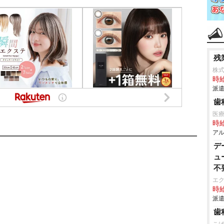
残
株式
時給
派遣
歯
医療
時給
アル
デ
ュ
不
エ
時給
派遣
歯