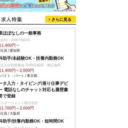
さらに見る
業ほぼなしの一般事務
会社I・PARTNERS
1,400円～
社員 / 愛知県
科助手/未経験OK・扶養内勤務OK
法人社団萠藤会 THREE歯科・矯正歯科
1,400円～2,000円
バイト・パート / 東京都
ータ入力・タイピング/座り仕事デビ
ー 電話なしのチャット対応も履歴書
要で登録
クスエージェント株式会社
1,700円～2,000円
社員 / 大阪府
科助手/扶養内勤務OK・短時間OK