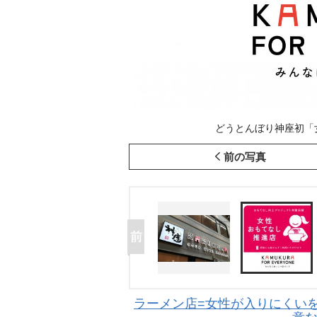
どうとんぼり神座初「女
前の写真
ラーメン店=女性が入りにくい