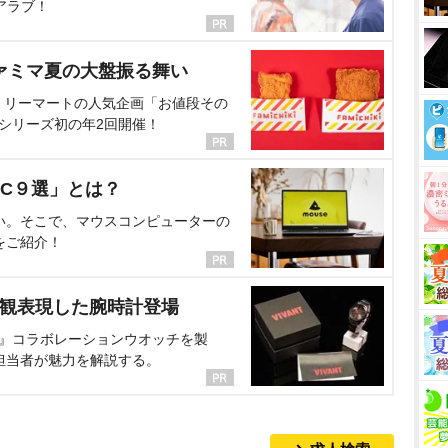
アラブ！
ァミマ夏の大盤振る舞い
ミリーマートの人気企画「お値段その
、シリーズ初の年2回開催！
C９選」とは？
い。そこで、マウスコンピューターの
をご紹介！
界観表現した腕時計登場
NT』コラボレーションウオッチを製
担当者が魅力を解説する。