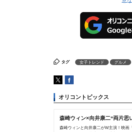
意
タグ
女子トレンド
グルメ
オリコントピックス
森崎ウィン×向井康二“両片思
森崎ウィンと向井康二がW主演！映画『（L