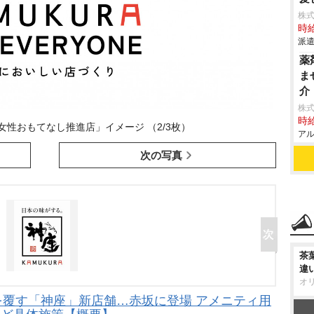
株式
時給
派遣
薬
ま
介
株式
時給
性おもてなし推進店」イメージ （2/3枚）
アル
次の写真
茶
違
オ
を覆す「神座」新店舗…赤坂に登場 アメニティ用