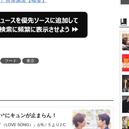
など具体施策【概要】
フード
東京
い”にキュンが止まらん！
OVE SONG）』が8／５よりJ:C