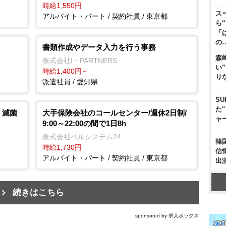
時給1,550円
ス
アルバイト・パート / 契約社員 / 東京都
ら
「
の
書類作成やデータ入力を行う事務
森
株式会社I・PARTNERS
い
時給1,400円～
り
派遣社員 / 愛知県
SU
た
・滅菌
大手保険会社のコールセンター/週休2日制/
ャ
9:00～22:00の間で1日8h
株式会社ベルシステム24
韓
時給1,730円
信
アルバイト・パート / 契約社員 / 東京都
出
続きはこちら
sponsored by 求人ボックス