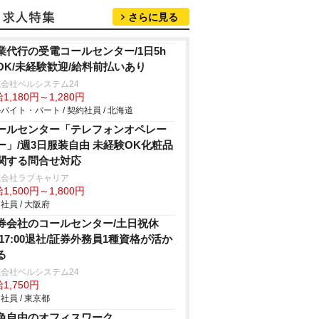
さらに見る
業代行の受電コールセンター/1日5h
OK/未経験歓迎/給料前払いあり
会社ベルシステム24
1,180円～1,280円
バイト・パート / 契約社員 / 北海道
ールセンター「テレフォンオペレー
ー」/週3日服装自由 未経験OK化粧品
関する問合せ対応
式会社ラブキャリア
1,500円～1,800円
社員 / 大阪府
券会社のコールセンター/土日祝休
/17:00退社/証券外務員1種資格が活か
る
会社ベルシステム24
1,750円
社員 / 東京都
色自由のオフィスワーク