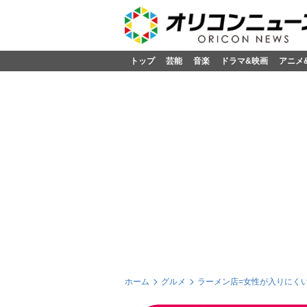
トップ
芸能
音楽
ドラマ&映画
アニメ
ホーム
グルメ
ラーメン店=女性が入りにく