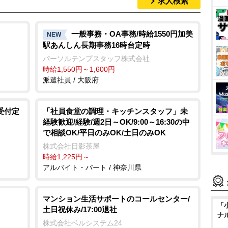
求人検索
一般事務・OA事務/時給1550円加美
NEW
駅あんしん長期事務16時台定時
パーソルテンプスタッフ株式会社
時給1,550円～1,600円
派遣社員 / 大阪府
受付定
「社員食堂の調理・キッチンスタッフ」未
経験歓迎/経験/週2日～OK/9:00～16:30の中
で相談OK/平日のみOK/土日のみOK
株式会社日影茶屋
時給1,225円～
アルバイト・パート / 神奈川県
マンション生活サポートのコールセンター/
「
土日祝休み/17:00退社
ナ
株式会社ベルシステム24