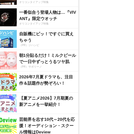
オリコンタイアップ特集
一番似合う登場人物は…『VIV
ANT』限定ウオッチ
オリコンタイアップ特集
自販機にピッ！ですぐに買え
ちゃう
（PR）ジハンピ
朝1分貼るだけ！ミルクピール
で一日中ずっとうるツヤ肌
（PR）サボリーノ
2026年7月夏ドラマも、注目
作＆話題作が勢ぞろい！
【夏アニメ2026】7月期夏の
新アニメを一挙紹介！
芸能界を志す10代～20代を応
援！オーディション・スクー
ル情報はDeview