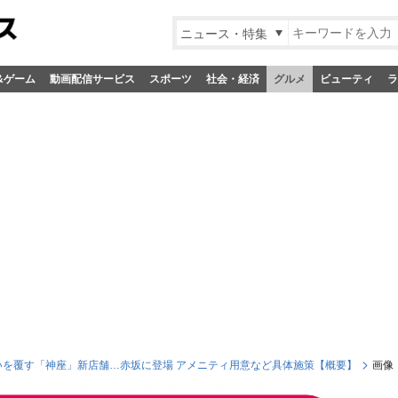
ニュース・特集
&ゲーム
動画配信サービス
スポーツ
社会・経済
グルメ
ビューティ
ラ
いを覆す「神座」新店舗…赤坂に登場 アメニティ用意など具体施策【概要】
画像