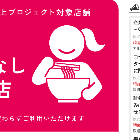
企
～
株式
時給
アル
コ
タ
に
株
時給
派遣
証
み
せ
株式
時給
派遣
髪