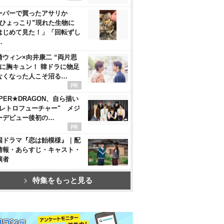
ーパーで買ったアサリか
“ひょっこり”現れた生物に
はじめて見た！」「回転ずし
…
崎ウィン×向井康二 “両片思
”に胸キュン！ 韓ドラに物足
なくなった人こそ沼る…
PER★DRAGON、自ら描い
"レトロフューチャー" メジ
ーデビュー後初の…
国ドラマ『恋は飴模様』｜配
情報・あらすじ・キャスト・
演者
特集をもっと見る