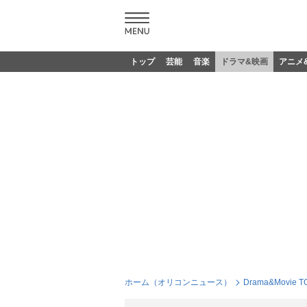
トップ
芸能
音楽
ドラマ&映画
アニメ
ホーム（オリコンニュース）
Drama&Movie T