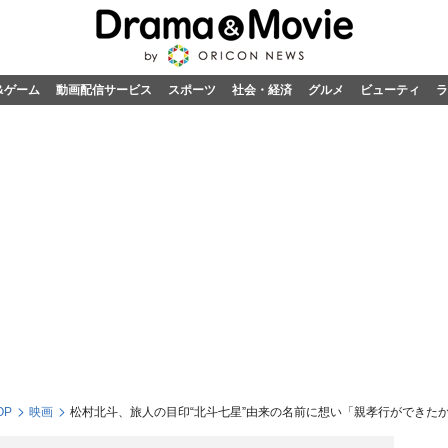
&ゲーム
動画配信サービス
スポーツ
社会・経済
グルメ
ビューティ
ラ
OP
映画
松村北斗、旅人の目印“北斗七星”由来の名前に想い「親孝行ができた