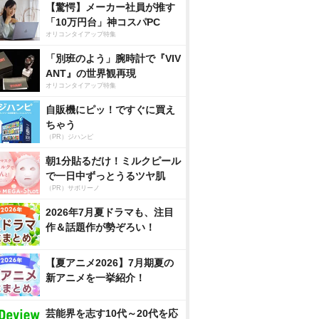
【驚愕】メーカー社員が推す
「10万円台」神コスパPC
オリコンタイアップ特集
「別班のよう」腕時計で『VIV
ANT』の世界観再現
オリコンタイアップ特集
自販機にピッ！ですぐに買え
ちゃう
（PR）ジハンピ
朝1分貼るだけ！ミルクピール
で一日中ずっとうるツヤ肌
（PR）サボリーノ
2026年7月夏ドラマも、注目
作＆話題作が勢ぞろい！
【夏アニメ2026】7月期夏の
新アニメを一挙紹介！
芸能界を志す10代～20代を応