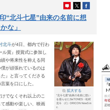
印“北斗七星”由来の名前に想
たかな」
村北斗
が4日、都内で行わ
ドール賞』授賞式に参加し
功績や将来性を称える同
つ僕が頑張れているのは
した』と言ってくださる
N
の言葉を口にした。
「E
ト
拡大する
だけでなくそれ以上のこ
“北斗七星”由来の名前に想い
株式
を巡らせたSixTONES・松村
年収
して感動や楽しい、映画
北斗 （C）ORICON NewS in
正社
c.