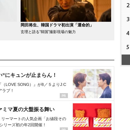
2
3
岡田将生、韓国ドラマ初出演「運命的」
4
玄理と語る“韓国”撮影現場の魅力
5
い”にキュンが止まらん！
OVE SONG）』が8／５よりJ:C
アラブ！
ァミマ夏の大盤振る舞い
ミリーマートの人気企画「お値段その
、シリーズ初の年2回開催！