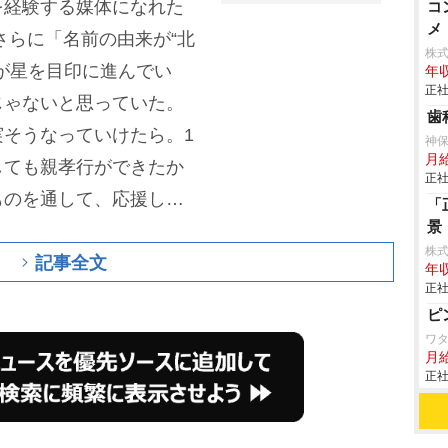
を経験する媒体になれた
コ
メ
さらに「名前の由来が“北
株
が星を目印に進んでい
年収
正社
じゃないと思っていた。
歯
そうなっていけたら。1
神
月
しても親孝行ができたか
正社
ものを通して、応援して
「
景
い吸い取られて枯れてい
株
記事全文
を表した。
年収
正社
ピ
ワタ
月
正社