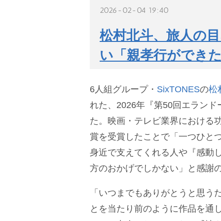
2026-02-04 19:40
松村北斗、旅人の目
い「親孝行ができ
6人組グループ・
SixTONES
の
松
れた、2026年『第50回エラン
た。映画・テレビ業界における
賞を受賞したことで「一つひと
身近で支えてくれる人や『感動
方のおかげでしかない」と感謝
「いつまでもありがとうと思う
とを当たり前のように作品を通