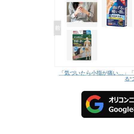
「気づいたら小指が痛い…」
る“