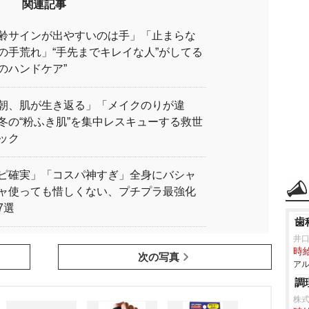
関連記事
齢サインが出やすいのは手」「止まらな
の手荒れ」“手先までキレイな人”がしてる
のハンドケア”
朝、肌が生き返る」「メイクのりが違
冬の“粉ふき肌”を集中レスキューする救世
ック
ピ確実」「コスパ神すぎ」全身にバシャ
ャ使っても惜しくない、プチプラ最強化
7選
歯
井
時給
次の写真
アル
調
株