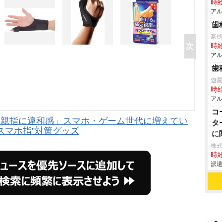
時給
アル
歯
豪
時給
アル
歯
遊
時給
アル
コ
「親指に違和感」スマホ・ゲーム世代に増えてい
タ
スマホ指”対策グッズ
に
株
時給
派遣