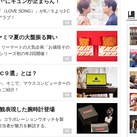
い”にキュンが止まらん！
OVE SONG）』が8／５よりJ:C
アラブ！
ァミマ夏の大盤振る舞い
ミリーマートの人気企画「お値段その
、シリーズ初の年2回開催！
C９選」とは？
い。そこで、マウスコンピューターの
をご紹介！
界観表現した腕時計登場
NT』コラボレーションウオッチを製
担当者が魅力を解説する。