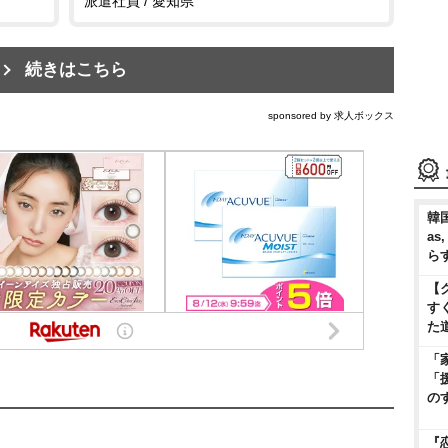
派遣社員 / 愛知県
続きはこちら
sponsored by 求人ボックス
韓国
as
ら
【
す
た
「
「
の
『