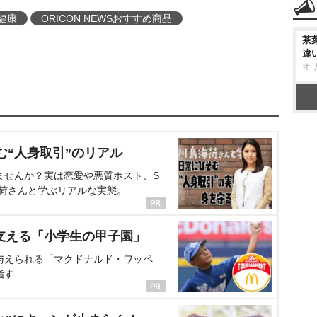
健康
ORICON NEWSおすすめ商品
茶
違
オ
む“人身取引”のリアル
ませんか？実は恋愛や悪質ホスト、S
海荷さんと学ぶリアルな実態。
支える「小学生の甲子園」
与えられる「マクドナルド・ワッペ
指す