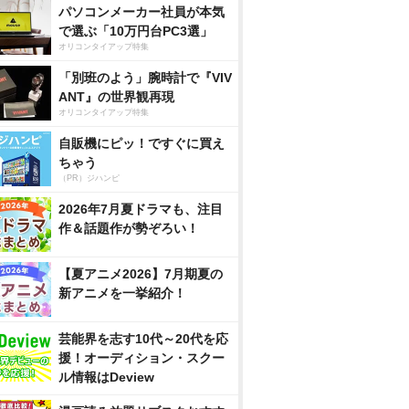
パソコンメーカー社員が本気
で選ぶ「10万円台PC3選」
オリコンタイアップ特集
「別班のよう」腕時計で『VIV
ANT』の世界観再現
オリコンタイアップ特集
自販機にピッ！ですぐに買え
ちゃう
（PR）ジハンピ
2026年7月夏ドラマも、注目
作＆話題作が勢ぞろい！
【夏アニメ2026】7月期夏の
新アニメを一挙紹介！
芸能界を志す10代～20代を応
援！オーディション・スクー
ル情報はDeview