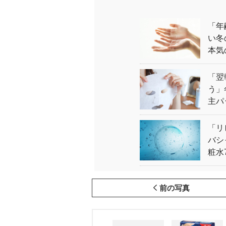
「年
い冬
本気
「翌
う」
主パ
「リ
バシ
粧水
前の写真