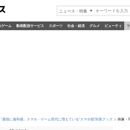
ニュース・特集
&ゲーム
動画配信サービス
スポーツ
社会・経済
グルメ
ビューティ
ラ
「親指に違和感」スマホ・ゲーム世代に増えている“スマホ指”対策グッズ
画像・