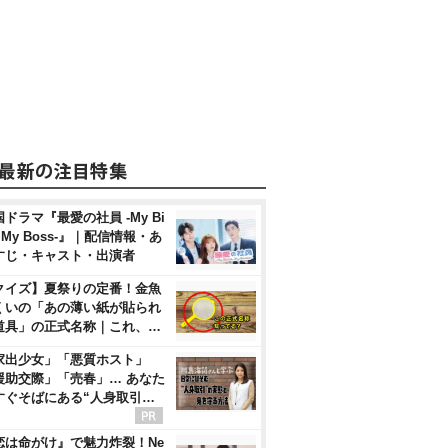
ドラマ『最愛の社員 -My Bi
, My Boss-』｜配信情報・あ
すじ・キャスト・出演者
クイズ】夏祭りの定番！金魚
くいの「あの薄い紙が貼られ
道具」の正式名称｜これ、…
家出少女」「悪質ホスト」
援助交際」「売春」… あなた
すぐそばにある“人身取引…
恋は命がけ』で魅力炸裂！Ne