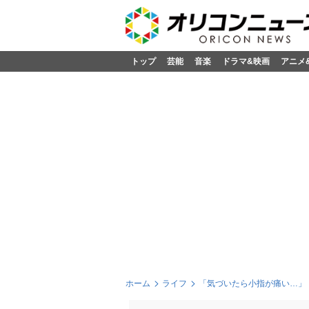
トップ
芸能
音楽
ドラマ&映画
アニメ
ホーム
ライフ
「気づいたら小指が痛い…」