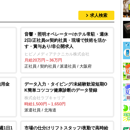
求人検索
音響・照明オペレーター/ホテル常駐・週休
2日/正社員or契約社員・現場で技術を活か
す・賞与あり/非公開求人
ヒビノメディアテクニカル株式会社
月給20万円～36万円
正社員 / 契約社員 / 派遣社員 / 大阪府
信用金
データ入力・タイピング/未経験歓迎短期O
K簡単コツコツ健康診断のデータ登録
株式会社ラブキャリア
時給1,500円～1,650円
派遣社員 / 北海道
週1日1
市場の仕分けリフトスタッフ/夜勤で高時給