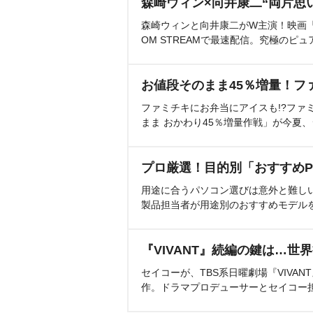
森崎ウィン×向井康二“両片思
森崎ウィンと向井康二がW主演！映画『（L
OM STREAMで最速配信。究極のピュ
お値段そのまま45％増量！フ
ファミチキにお弁当にアイスも!?ファ
まま おかわり45％増量作戦」が今夏
プロ厳選！目的別「おすすめP
用途に合うパソコン選びは意外と難し
製品担当者が用途別のおすすめモデル
『VIVANT』続編の鍵は…世
セイコーが、TBS系日曜劇場『VIVA
作。ドラマプロデューサーとセイコー