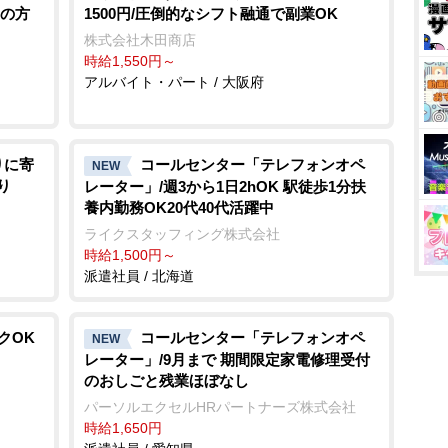
ーの方
1500円/圧倒的なシフト融通で副業OK
株式会社木田商店
時給1,550円～
アルバイト・パート / 大阪府
りに寄
コールセンター「テレフォンオペ
NEW
り
レーター」/週3から1日2hOK 駅徒歩1分扶
養内勤務OK20代40代活躍中
ライクスタッフィング株式会社
時給1,500円～
派遣社員 / 北海道
クOK
コールセンター「テレフォンオペ
NEW
レーター」/9月まで 期間限定家電修理受付
のおしごと残業ほぼなし
パーソルエクセルHRパートナーズ株式会社
時給1,650円