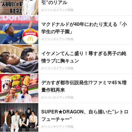
引”のリアル
オリコンタイアップ特集
マクドナルドが40年にわたり支える「小
学生の甲子園」
オリコンタイアップ特集
イケメンてんこ盛り！尊すぎる男子の純
情ラブに胸キュン
オリコンタイアップ特集
デカすぎ都市伝説発生!?ファミマ45％増
量作戦再来
オリコンタイアップ特集
SUPER★DRAGON、自ら描いた”レトロ
フューチャー”
オリコンタイアップ特集