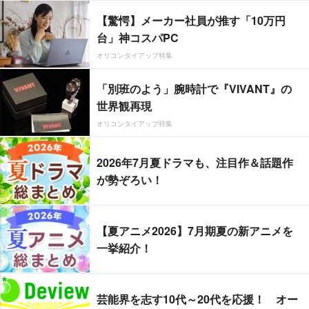
【驚愕】メーカー社員が推す「10万円
台」神コスパPC
オリコンタイアップ特集
「別班のよう」腕時計で『VIVANT』の
世界観再現
オリコンタイアップ特集
2026年7月夏ドラマも、注目作＆話題作
が勢ぞろい！
【夏アニメ2026】7月期夏の新アニメを
一挙紹介！
芸能界を志す10代～20代を応援！ オー