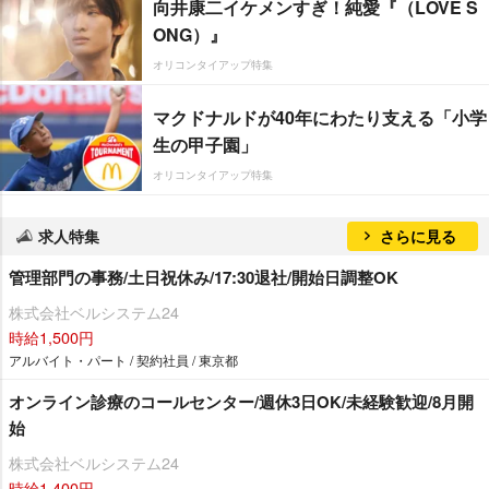
向井康二イケメンすぎ！純愛『（LOVE S
ONG）』
オリコンタイアップ特集
マクドナルドが40年にわたり支える「小学
生の甲子園」
オリコンタイアップ特集
求人特集
さらに見る
管理部門の事務/土日祝休み/17:30退社/開始日調整OK
株式会社ベルシステム24
時給1,500円
アルバイト・パート / 契約社員 / 東京都
オンライン診療のコールセンター/週休3日OK/未経験歓迎/8月開
始
株式会社ベルシステム24
時給1,400円