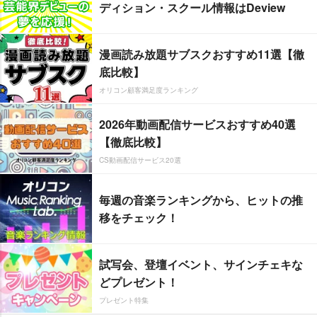
ディション・スクール情報はDeview
漫画読み放題サブスクおすすめ11選【徹
底比較】
オリコン顧客満足度ランキング
2026年動画配信サービスおすすめ40選
【徹底比較】
CS動画配信サービス20選
毎週の音楽ランキングから、ヒットの推
移をチェック！
試写会、登壇イベント、サインチェキな
どプレゼント！
プレゼント特集