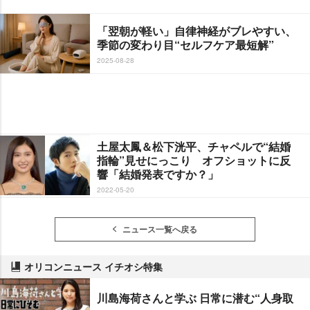
「翌朝が軽い」自律神経がブレやすい、
季節の変わり目“セルフケア最短解”
2025-08-28
土屋太鳳＆松下洸平、チャペルで“結婚
指輪”見せにっこり オフショットに反
響「結婚発表ですか？」
2022-05-20
ニュース一覧へ戻る
オリコンニュース イチオシ特集
川島海荷さんと学ぶ 日常に潜む“人身取