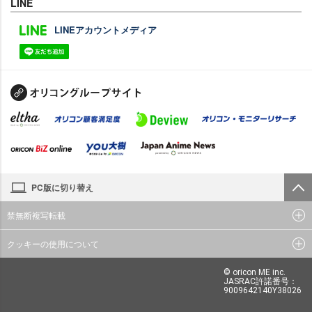
LINE
LINEアカウントメディア
PC版に切り替え
禁無断複写転載
クッキーの使用について
© oricon ME inc.
JASRAC許諾番号：
9009642140Y38026