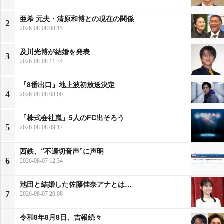
亜希 元夫・清原和博との現在の関係
2
2026-08-08 08:15
及川光博が結婚を発表
3
2026-08-08 11:34
『8番出口』地上波初放送決定
4
2026-08-08 08:00
「株式会社嵐」5人のFC出そろう
5
2026-08-08 09:17
西鉄、“不適切音声”に声明
6
2026-08-07 12:34
池田と結婚した佐藤佳奈アナとは…
7
2026-08-07 20:08
令和8年8月8日、吉報続々