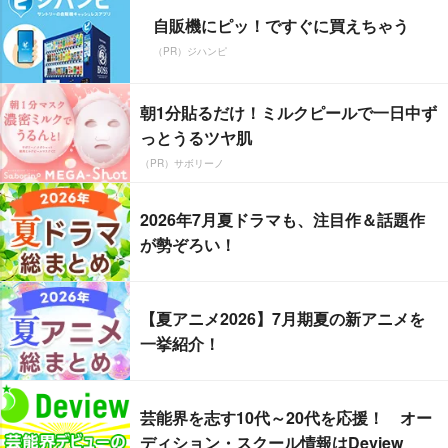
自販機にピッ！ですぐに買えちゃう
（PR）ジハンピ
朝1分貼るだけ！ミルクピールで一日中ず
っとうるツヤ肌
（PR）サボリーノ
2026年7月夏ドラマも、注目作＆話題作
が勢ぞろい！
【夏アニメ2026】7月期夏の新アニメを
一挙紹介！
芸能界を志す10代～20代を応援！ オー
ディション・スクール情報はDeview