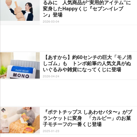
るみに 人気商品が“実用的アイテム”に
変身したHappyくじ『セブン‐イレブ
ン』登場
2026-03-04
【あすから】約60センチの巨大「モノ消
しゴム」も トンボ鉛筆の人気文具がぬ
いぐるみや雑貨になってくじに登場
2026-04-24
『ポテトチップス しあわせバタ〜』がブ
ランケットに変身 「カルビー」のお菓
子モチーフの一番くじ登場
2025-01-23