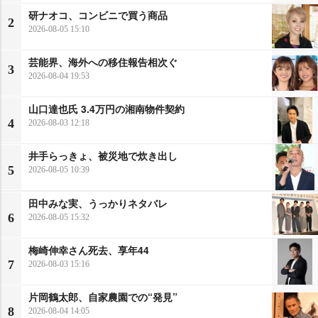
研ナオコ、コンビニで買う商品
2
2026-08-05 15:10
芸能界、海外への移住報告相次ぐ
3
2026-08-04 19:53
山口達也氏 3.4万円の湘南物件契約
4
2026-08-03 12:18
井手らっきょ、被災地で炊き出し
5
2026-08-05 10:39
田中みな実、うっかりネタバレ
6
2026-08-05 15:32
梅崎伸幸さん死去、享年44
7
2026-08-03 15:16
片岡鶴太郎、自家農園での“発見”
8
2026-08-04 14:05