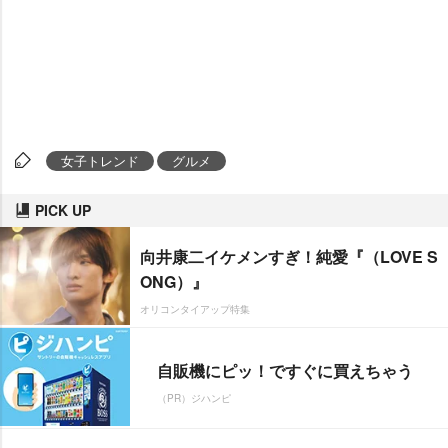
女子トレンド
グルメ
PICK UP
向井康二イケメンすぎ！純愛『（LOVE S
ONG）』
オリコンタイアップ特集
自販機にピッ！ですぐに買えちゃう
（PR）ジハンピ