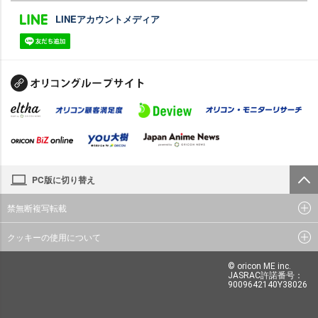
LINEアカウントメディア
PC版に切り替え
禁無断複写転載
クッキーの使用について
© oricon ME inc.
JASRAC許諾番号：
9009642140Y38026