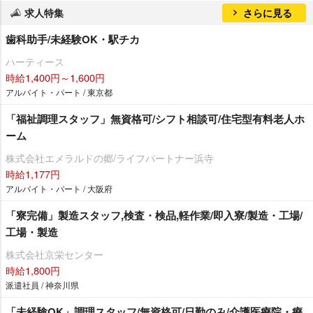
求人特集
さらに見る
歯科助手/未経験OK・駅チカ
ハーティース
時給1,400円～1,600円
アルバイト・パート / 東京都
「福祉調理スタッフ」無資格可/シフト相談可/住宅型有料老人ホ
ーム
株式会社エメラルドの郷/ライフパートナー浜寺
時給1,177円
アルバイト・パート / 大阪府
「寮完備」製造スタッフ,検査・検品,軽作業/即入寮/製造・工場/
工場・製造
株式会社京栄センター
時給1,800円
派遣社員 / 神奈川県
「未経験OK」調理スタッフ/無資格可/日勤のみ/介護医療院・療