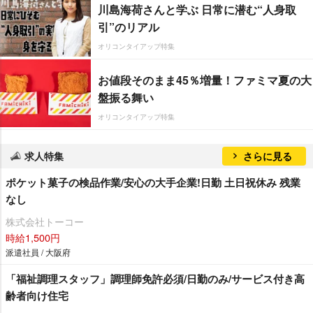
川島海荷さんと学ぶ 日常に潜む“人身取
引”のリアル
オリコンタイアップ特集
お値段そのまま45％増量！ファミマ夏の大
盤振る舞い
オリコンタイアップ特集
求人特集
さらに見る
ポケット菓子の検品作業/安心の大手企業!日勤 土日祝休み 残業
なし
株式会社トーコー
時給1,500円
派遣社員 / 大阪府
「福祉調理スタッフ」調理師免許必須/日勤のみ/サービス付き高
齢者向け住宅