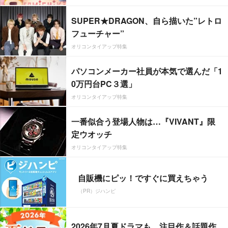
SUPER★DRAGON、自ら描いた”レトロ
フューチャー”
オリコンタイアップ特集
パソコンメーカー社員が本気で選んだ「1
0万円台PC３選」
オリコンタイアップ特集
一番似合う登場人物は…『VIVANT』限
定ウオッチ
オリコンタイアップ特集
自販機にピッ！ですぐに買えちゃう
（PR）ジハンピ
2026年7月夏ドラマも、注目作＆話題作