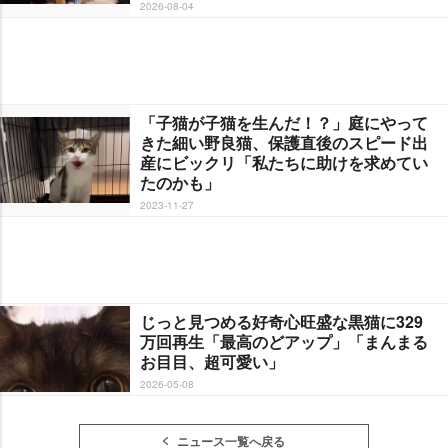
2026-08-04
「子猫が子猫を生んだ！？」庭にやって
きた細い野良猫、保護直後のスピード出
産にビックリ「私たちに助けを求めてい
たのかも」
2023-11-27
じっと見つめる好奇心旺盛な黒猫に329
万回再生「最高のどアップ」「まんまる
お目目、超可愛い」
2026-05-08
ニュース一覧へ戻る