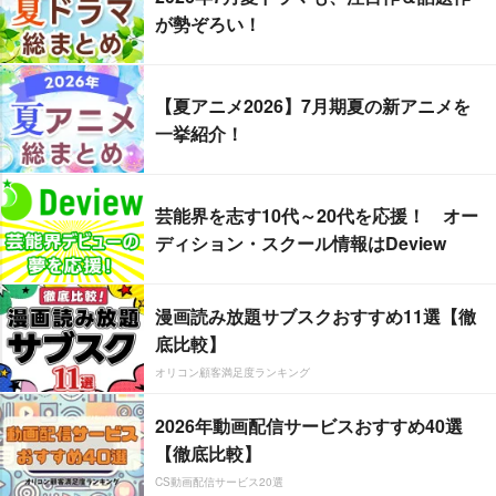
が勢ぞろい！
【夏アニメ2026】7月期夏の新アニメを
一挙紹介！
芸能界を志す10代～20代を応援！ オー
ディション・スクール情報はDeview
漫画読み放題サブスクおすすめ11選【徹
底比較】
オリコン顧客満足度ランキング
2026年動画配信サービスおすすめ40選
【徹底比較】
CS動画配信サービス20選