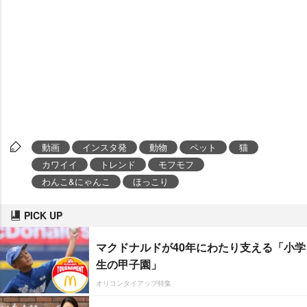
動画
インスタ発
動物
ペット
猫
カワイイ
トレンド
モフモフ
わんこ&にゃんこ
ほっこり
PICK UP
マクドナルドが40年にわたり支える「小学
生の甲子園」
オリコンタイアップ特集