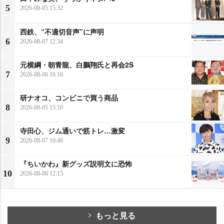
5
2026-08-05 15:32
西鉄、“不適切音声”に声明
6
2026-08-07 12:34
元横綱・朝青龍、白鵬翔氏と再会2S
7
2026-08-06 16:16
研ナオコ、コンビニで買う商品
8
2026-08-05 15:10
寺田心、ジム通いで筋トレ…激変
9
2026-08-07 10:46
『ちいかわ』新グッズ説明文に恐怖
10
2026-08-06 12:15
もっと見る