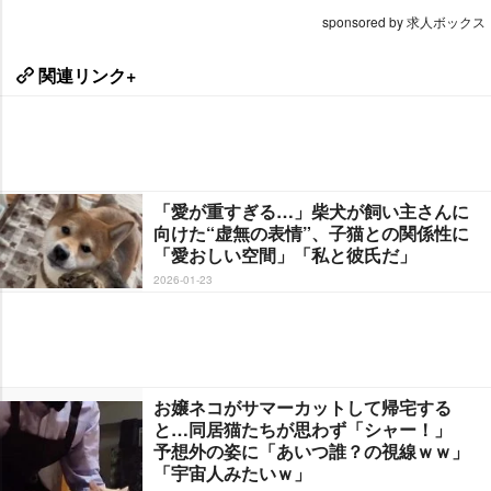
sponsored by 求人ボックス
関連リンク+
「愛が重すぎる…」柴犬が飼い主さんに
向けた“虚無の表情”、子猫との関係性に
「愛おしい空間」「私と彼氏だ」
2026-01-23
お嬢ネコがサマーカットして帰宅する
と…同居猫たちが思わず「シャー！」
予想外の姿に「あいつ誰？の視線ｗｗ」
「宇宙人みたいｗ」