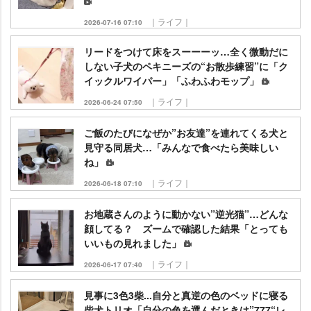
｜ライフ｜
2026-07-16 07:10
リードをつけて床をスーーーッ…全く微動だに
しない子犬のペキニーズの“お散歩練習”に「ク
イックルワイパー」「ふわふわモップ」
｜ライフ｜
2026-06-24 07:50
ご飯のたびになぜか”お友達”を連れてくる犬と
見守る同居犬…「みんなで食べたら美味しい
ね」
｜ライフ｜
2026-06-18 07:10
お地蔵さんのように動かない”逆光猫”…どんな
顔してる？ ズームで確認した結果「とっても
いいもの見れました」
｜ライフ｜
2026-06-17 07:40
見事に3色3柴...自分と真逆の色のベッドに寝る
柴犬トリオ「自分の色を選んだときは”777“レ