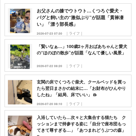
お父さんの膝でウトウト…くつろぐ愛犬・
パグと飼い主の“激似ぶり”が話題「貫禄凄
い」「漂う部長感」
｜ライフ｜
2026-07-23 07:30
「賢いなぁ…」100歳2ヶ月おばあちゃんと愛犬
の“ほのぼの散歩”が話題「なんて優しい風景」
｜ライフ｜
2026-07-22 08:20
玄関の床でくつろぐ柴犬、クールベッドを買っ
たら翌日まさかの結末に…「お財布がひんやり
したね」「結局、床でいい」
｜ライフ｜
2026-07-20 08:10
入浴していたら…次々と大集合する猫たち ク
ッションまで持参する姿に「自分で座布団もっ
てきて尊すぎる…」「あつまれどうぶつの森」