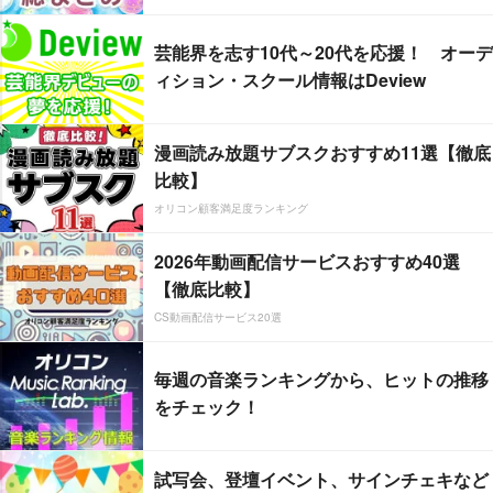
芸能界を志す10代～20代を応援！ オーデ
ィション・スクール情報はDeview
漫画読み放題サブスクおすすめ11選【徹底
比較】
オリコン顧客満足度ランキング
2026年動画配信サービスおすすめ40選
【徹底比較】
CS動画配信サービス20選
毎週の音楽ランキングから、ヒットの推移
をチェック！
試写会、登壇イベント、サインチェキなど