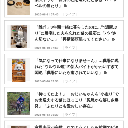
ベルの当たり」
｜ライフ｜
2026-06-11 07:40
「誰!?」3年間一緒に暮らしたのに…“1週間ぶ
り”に帰宅した夫を忘れた猫の反応に「パパさ
ん切ない…」「再構築頑張ってください」
｜ライフ｜
2026-06-10 07:50
「気になって仕事になりませ～ん」…職場に現
れた“ウルウル瞳”の新人バイトがかわいすぎて
悶絶「職場にいたら癒されていいな」
｜ライフ｜
2026-05-20 07:50
「待ってたよ！」 おじいちゃんを“小走り”で
お出迎えする猫にほっこり「尻尾から嬉しさ爆
発」「ふたりとも愛おしい存在」
｜ライフ｜
2026-05-13 08:20
意思表示が完璧…なでようとしたら前脚でピタ