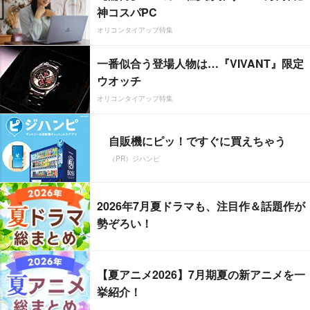
神コスパPC
オリコンタイアップ特集
一番似合う登場人物は…『VIVANT』限定
ウオッチ
オリコンタイアップ特集
自販機にピッ！ですぐに買えちゃう
（PR）ジハンピ
2026年7月夏ドラマも、注目作＆話題作が
勢ぞろい！
【夏アニメ2026】7月期夏の新アニメを一
挙紹介！