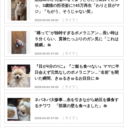
ッ、3歳猫の拒否姿に145万再生「わりと目がマ
ジ」「ちがう、そうじゃない笑」
｜ライフ｜
2026-05-06 08:30
”構って“が独特すぎるポメラニアン…長い時は
５分くらい、貫禄たっぷりのガン見に「これは
横綱」
｜ライフ｜
2026-05-05 07:50
『目が4分の1に』『ご飯も食べない』ママに半
日会えず元気なしのポメラニアン…“名前”を聞
いた瞬間、きゅるきゅるお目目に
｜ライフ｜
2026-05-04 08:30
ネバネバ大惨事…糸を引きながら納豆を爆食す
るチワワ 「部屋の壁も食べました」
｜ライフ｜
2026-04-30 07:50