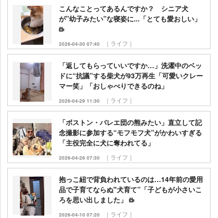
こんなことってあるんですか？ シニア犬
が”幼子みたい”な寝姿に...「とても愛おしい」
｜ライフ｜
2026-04-30 07:40
「返してもらっていいですか…」洗濯中のベッ
ドに“抗議”する柴犬が93万再生「可愛いクレー
マー笑」「おしゃべりできるのね」
｜ライフ｜
2026-04-29 11:30
「ボストン・バレエ団の熊みたい」直立して記
念撮影に参加する“モフモフ犬”がかわいすぎる
「主役完全に犬に奪われてる」
｜ライフ｜
2026-04-26 07:30
抱っこ紐で背負われているのは…14年前の愛用
品で子育てならぬ"犬育て”「子どもが小さいこ
ろを思い出しました」
｜ライフ｜
2026-04-10 07:20