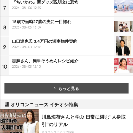
『ちいかわ』新グッズ説明文に恐怖
7
2026-08-06 12:15
15歳で当時27歳の夫に一目惚れ
8
2026-08-05 16:09
山口達也氏 3.4万円の湘南物件契約
9
2026-08-03 12:18
志麻さん、簡単そうめんレシピ紹介
10
2026-08-05 15:10
もっと見る
オリコンニュース イチオシ特集
川島海荷さんと学ぶ 日常に潜む“人身取
引”のリアル
オリコンタイアップ特集