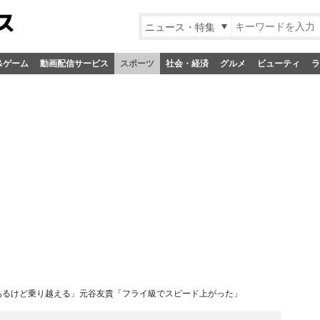
ニュース・特集
&ゲーム
動画配信サービス
スポーツ
社会・経済
グルメ
ビューティ
ラ
があるけど乗り越える」元谷友貴「フライ級でスピード上がった」