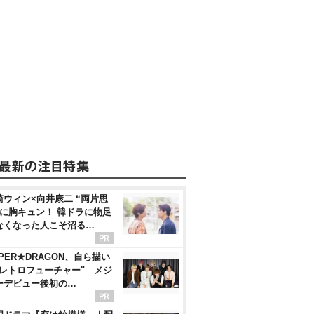
崎ウィン×向井康二 “両片思
”に胸キュン！ 韓ドラに物足
なくなった人こそ沼る…
PER★DRAGON、自ら描い
"レトロフューチャー" メジ
ーデビュー後初の…