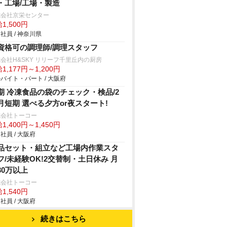
・工場/工場・製造
式会社京栄センター
1,500円
社員 / 神奈川県
資格可の調理師/調理スタッフ
会社H&SKY リリーフ千里丘内の厨房
1,177円～1,200円
バイト・パート / 大阪府
期 冷凍食品の袋のチェック・検品/2
月短期 選べる夕方or夜スタート!
式会社トーコー
1,400円～1,450円
社員 / 大阪府
品セット・組立など工場内作業スタ
フ/未経験OK!2交替制・土日休み 月
30万以上
式会社トーコー
1,540円
社員 / 大阪府
続きはこちら