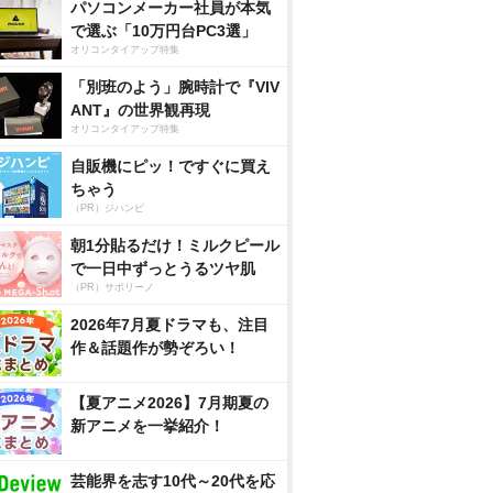
パソコンメーカー社員が本気
で選ぶ「10万円台PC3選」
オリコンタイアップ特集
「別班のよう」腕時計で『VIV
ANT』の世界観再現
オリコンタイアップ特集
自販機にピッ！ですぐに買え
ちゃう
（PR）ジハンピ
朝1分貼るだけ！ミルクピール
で一日中ずっとうるツヤ肌
（PR）サボリーノ
2026年7月夏ドラマも、注目
作＆話題作が勢ぞろい！
【夏アニメ2026】7月期夏の
新アニメを一挙紹介！
芸能界を志す10代～20代を応