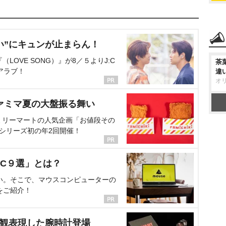
い”にキュンが止まらん！
OVE SONG）』が8／５よりJ:C
茶
アラブ！
違
オ
ァミマ夏の大盤振る舞い
ミリーマートの人気企画「お値段その
、シリーズ初の年2回開催！
C９選」とは？
い。そこで、マウスコンピューターの
をご紹介！
界観表現した腕時計登場