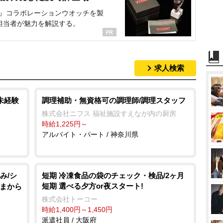
NT』コラボレーションウオッチを製
担当者が魅力を解説する。
求人検索
未経験
調理補助・無資格可の調理師/調理スタッフ
株式会社ニフス 福祉施設すえなが内の厨房
時給1,225円～
アルバイト・パート / 神奈川県
み/シ
短期 冷凍食品の袋のチェック・検品/2ヶ月
短期 選べる夕方or夜スタート!
さまから
株式会社トーコー
時給1,400円～1,450円
派遣社員 / 大阪府