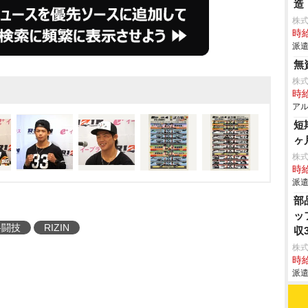
造
株
時給
派遣
無
株式
時給
アル
短
ヶ
株
時給
派遣
部
ッ
格闘技
RIZIN
収
株
時給
派遣