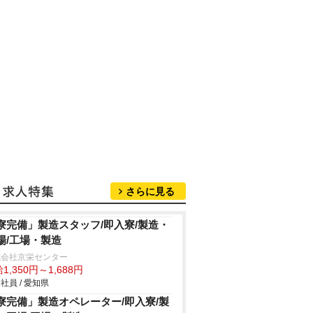
さらに見る
寮完備」製造スタッフ/即入寮/製造・
場/工場・製造
式会社京栄センター
1,350円～1,688円
社員 / 愛知県
寮完備」製造オペレーター/即入寮/製