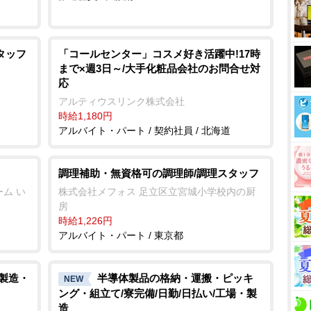
タッフ
「コールセンター」コスメ好き活躍中!17時
まで×週3日～/大手化粧品会社のお問合せ対
応
アルティウスリンク株式会社
時給1,180円
アルバイト・パート / 契約社員 / 北海道
調理補助・無資格可の調理師/調理スタッフ
ム い
株式会社メフォス 足立区立宮城小学校内の厨
房
時給1,226円
アルバイト・パート / 東京都
/製造・
半導体製品の格納・運搬・ピッキ
NEW
ング・組立て/寮完備/日勤/日払い/工場・製
造