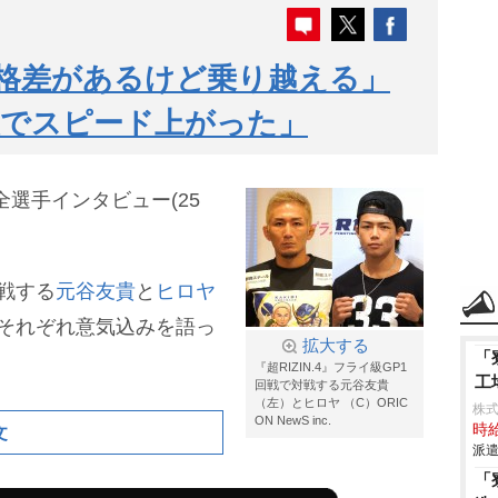
ヤ「格差があるけど乗り越える」
級でスピード上がった」
』全選手インタビュー(25
対戦する
元谷友貴
と
ヒロヤ
それぞれ意気込みを語っ
拡大する
「
『超RIZIN.4』フライ級GP1
工
回戦で対戦する元谷友貴
（左）とヒロヤ （C）ORIC
株
ON NewS inc.
時給
文
派遣
「