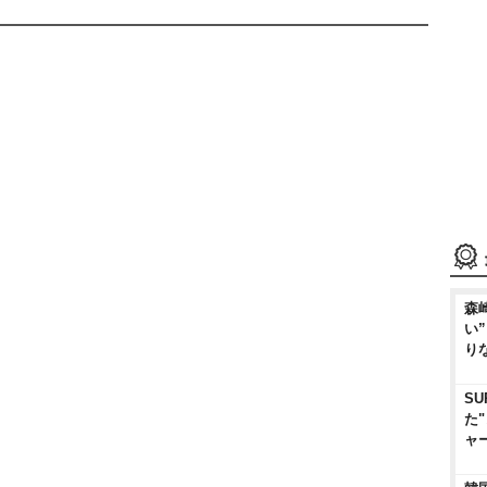
森
い
り
SU
た
ャ