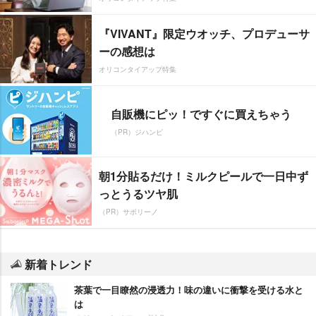
『VIVANT』限定ウオッチ、プロデューサ
ーの感想は
オリコンタイアップ特集
自販機にピッ！ですぐに買えちゃう
（PR）ジハンピ
朝1分貼るだけ！ミルクピールで一日中ず
っとうるツヤ肌
（PR）サボリーノ
新着トレンド
茶葉で一目瞭然の浸透力！味の違いに衝撃を受ける水と
は