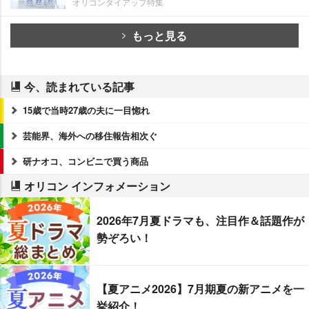
オリコンタイアップ特集
もっと見る
今、読まれている記事
15歳で当時27歳の夫に一目惚れ
芸能界、海外への移住報告相次ぐ
研ナオコ、コンビニで買う商品
オリコン インフォメーション
2026年7月夏ドラマも、注目作＆話題作が
勢ぞろい！
【夏アニメ2026】7月期夏の新アニメを一
挙紹介！