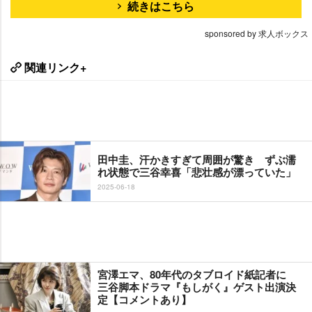
続きはこちら
sponsored by 求人ボックス
関連リンク+
田中圭、汗かきすぎて周囲が驚き ずぶ濡
れ状態で三谷幸喜「悲壮感が漂っていた」
2025-06-18
宮澤エマ、80年代のタブロイド紙記者に
三谷脚本ドラマ『もしがく』ゲスト出演決
定【コメントあり】