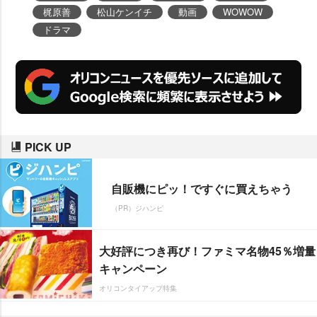
梶原善
松山ケンイチ
動画
WOWOW
ドラマ
PICK UP
自販機にピッ！ですぐに買えちゃう
（PR）ジハンピ
大好評につき再び！ファミマ名物45％増量
キャンペーン
オリコンタイアップ特集