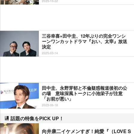
2025-10-22
三谷幸喜×田中圭、12年ぶりの完全ワンシ
ーンワンカットドラマ『おい、太宰』放送
決定
2025-03-14
田中圭、永野芽郁と不倫疑惑報道後初の公
の場 意味深風トークに小池栄子が注意
「お前が悪い」
2025-06-18
話題の特集をPICK UP！
向井康二イケメンすぎ！純愛『（LOVE S