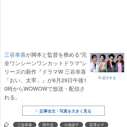
三谷幸喜
が脚本と監督を務める“完
全ワンシーンワンカットドラマ”シ
リーズの新作『ドラマW 三谷幸喜
拡大する
「おい、太宰」』が6月29日午後1
0時からWOWOWで放送・配信さ
れる。
記事全文・写真を大きく見る
三谷幸喜
田中圭
小池栄子
宮澤エマ