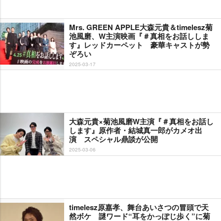
Mrs. GREEN APPLE大森元貴＆timelesz菊
池風磨、W主演映画『＃真相をお話ししま
す』レッドカーペット 豪華キャストが勢
ぞろい
2025-03-17
大森元貴×菊池風磨W主演『＃真相をお話し
します』原作者・結城真一郎がカメオ出
演 スペシャル鼎談が公開
2025-03-06
timelesz原嘉孝、舞台あいさつの冒頭で天
然ボケ 謎ワード“耳をかっぽじ歩く”に菊