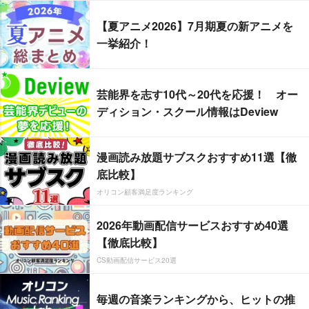
【夏アニメ2026】7月期夏の新アニメを
一挙紹介！
芸能界を志す10代～20代を応援！ オー
ディション・スクール情報はDeview
漫画読み放題サブスクおすすめ11選【徹
底比較】
オリコン顧客満足度ランキング
2026年動画配信サービスおすすめ40選
【徹底比較】
CS動画配信サービス20選
毎週の音楽ランキングから、ヒットの推