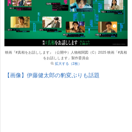
映画『#真相をお話しします』（公開中）人物相関図（C）2025 映画「#真相
をお話しします」製作委員会
拡大する（2枚）
【画像】伊藤健太郎の豹変ぶりも話題