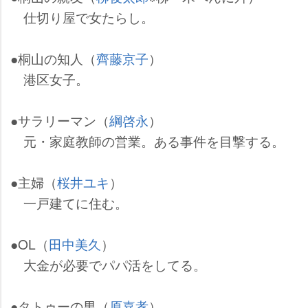
仕切り屋で女たらし。
●桐山の知人（
齊藤京子
）
港区女子。
●サラリーマン（
綱啓永
）
元・家庭教師の営業。ある事件を目撃する。
●主婦（
桜井ユキ
）
一戸建てに住む。
●OL（
田中美久
）
大金が必要でパパ活をしてる。
●タトゥーの男（
原嘉孝
）