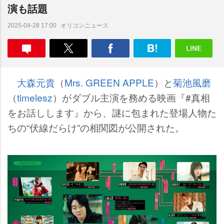
演も話題
オリコンニュース
2025-04-28 17:00
大森元貴
（
Mrs. GREEN APPLE
）と
菊池風磨
（
timelesz
）がダブル主演を務める映画『#真相
をお話しします』から、謎に包まれた登場人物た
ちの“伏線だらけ”の相関図が公開された。