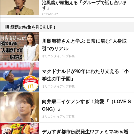
池風磨が頭抱える「グループで話し合いま
す」
2025-03-17
話題の特集をPICK UP！
川島海荷さんと学ぶ 日常に潜む“人身取
引”のリアル
オリコンタイアップ特集
マクドナルドが40年にわたり支える「小
学生の甲子園」
オリコンタイアップ特集
向井康二イケメンすぎ！純愛『（LOVE S
ONG）』
オリコンタイアップ特集
デカすぎ都市伝説発生!?ファミマ45％増