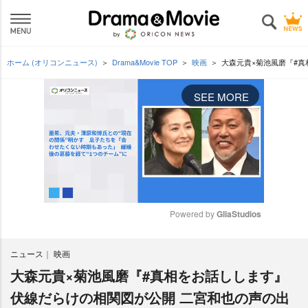
ホーム (オリコンニュース)
Drama&Movie TOP
映画
大森元貴×菊池風磨『#
SEE MORE
Powered by 
GliaStudios
M
ニュース
映画
u
t
大森元貴×菊池風磨『#真相をお話しします』
e
伏線だらけの相関図が公開 二宮和也の声の出