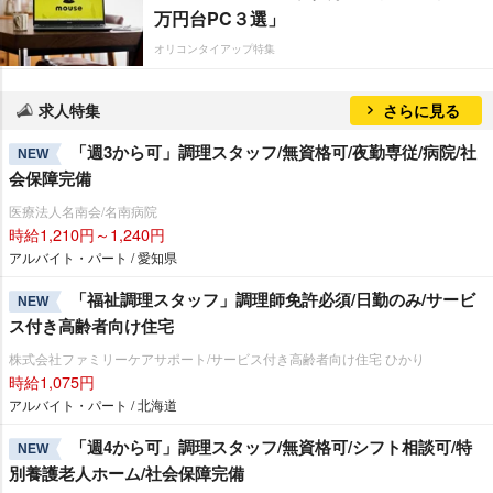
万円台PC３選」
オリコンタイアップ特集
求人特集
さらに見る
「週3から可」調理スタッフ/無資格可/夜勤専従/病院/社
NEW
会保障完備
医療法人名南会/名南病院
時給1,210円～1,240円
アルバイト・パート / 愛知県
「福祉調理スタッフ」調理師免許必須/日勤のみ/サービ
NEW
ス付き高齢者向け住宅
株式会社ファミリーケアサポート/サービス付き高齢者向け住宅 ひかり
時給1,075円
アルバイト・パート / 北海道
「週4から可」調理スタッフ/無資格可/シフト相談可/特
NEW
別養護老人ホーム/社会保障完備