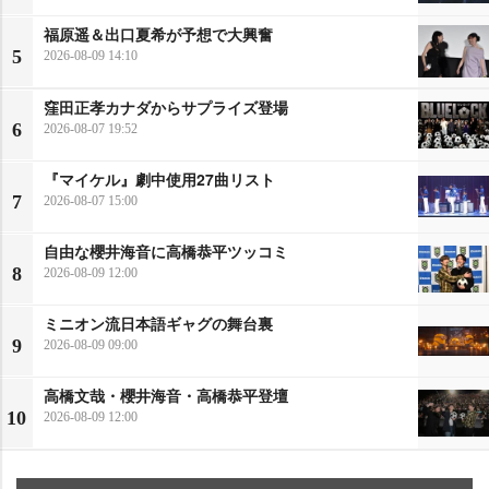
福原遥＆出口夏希が予想で大興奮
5
2026-08-09 14:10
窪田正孝カナダからサプライズ登場
6
2026-08-07 19:52
『マイケル』劇中使用27曲リスト
7
2026-08-07 15:00
自由な櫻井海音に高橋恭平ツッコミ
8
2026-08-09 12:00
ミニオン流日本語ギャグの舞台裏
9
2026-08-09 09:00
高橋文哉・櫻井海音・高橋恭平登壇
10
2026-08-09 12:00