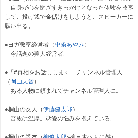
自身が心を閉ざすきっかけとなった体験を披露
して、投げ銭で金儲けをしようと、スピーカーに
願い出る。
●ヨガ教室経営者（
中条あやみ
）
今話題の美人経営者。
●「#真相をお話しします」チャンネル管理人
（
岡山天音
）
ある人物に頼まれてチャンネル管理人に。
●桐山の友人（
伊藤健太郎
）
普段は温厚。恋愛の悩みを抱えている。
●桐山の親友（
柳俊太郎
※柳＝木へんに舛）