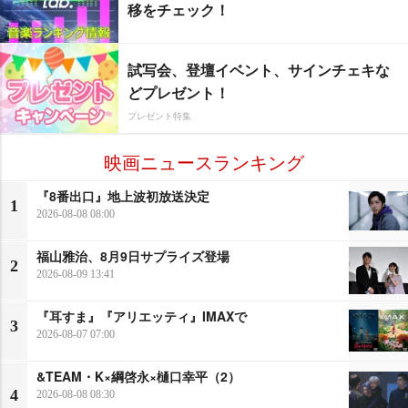
移をチェック！
試写会、登壇イベント、サインチェキな
どプレゼント！
プレゼント特集
映画ニュースランキング
『8番出口』地上波初放送決定
1
2026-08-08 08:00
福山雅治、8月9日サプライズ登場
2
2026-08-09 13:41
『耳すま』『アリエッティ』IMAXで
3
2026-08-07 07:00
&TEAM・K×綱啓永×樋口幸平（2）
4
2026-08-08 08:30