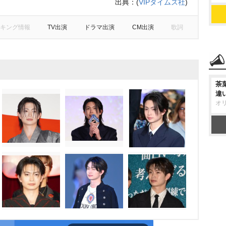
出典：
(
VIPタイムズ社
)
キング情報
TV出演
ドラマ出演
CM出演
歌詞
茶
違
オ