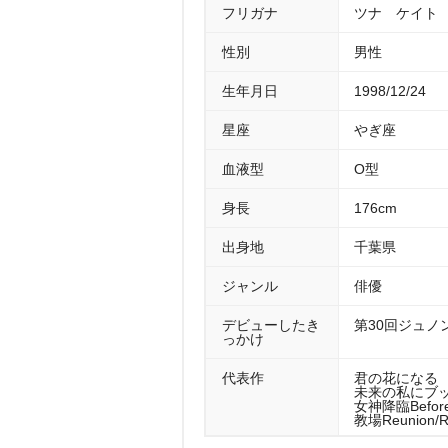
フリガナ
ツナ ケイト
性別
男性
生年月日
1998/12/24
星座
ぎ座
血液型
O型
身長
176cm
出身地
千葉県
ジャンル
俳優
デビューしたき
第30回ジュ
っかけ
代表作
君の花になる （
未来の私にブッか
女神降臨Before
教場Reunion/