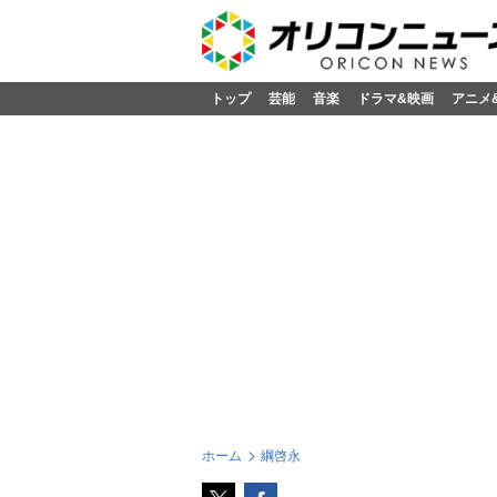
トップ
芸能
音楽
ドラマ&映画
アニメ
ホーム
綱啓永