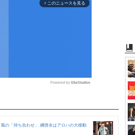
このニュースを見る
arrow_forward_ios
Powered by 
GliaStudios
M
u
t
e
風の「待ち合わせ」 綱啓永はアロハの大移動