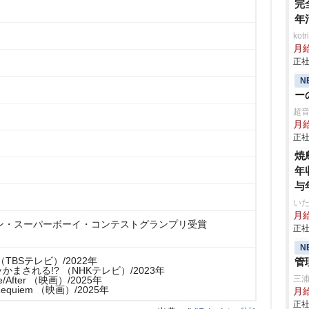
完
年
ko
月
正社
N
ー
超
月
正社
焼
年
与
いた
月給
ノン・スーパーボーイ・コンテストグランプリ受賞
正社
N
TBSテレビ）/2022年
管
まされる!? （NHKテレビ）/2023年
三
/After （映画）/2025年
Requiem （映画）/2025年
月
正社