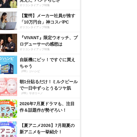
見えた”バンドらしさ”
オリコンタイアップ特集
【驚愕】メーカー社員が推す
「10万円台」神コスパPC
オリコンタイアップ特集
『VIVANT』限定ウオッチ、プ
ロデューサーの感想は
オリコンタイアップ特集
自販機にピッ！ですぐに買え
ちゃう
（PR）ジハンピ
朝1分貼るだけ！ミルクピール
で一日中ずっとうるツヤ肌
（PR）サボリーノ
2026年7月夏ドラマも、注目
作＆話題作が勢ぞろい！
【夏アニメ2026】7月期夏の
新アニメを一挙紹介！