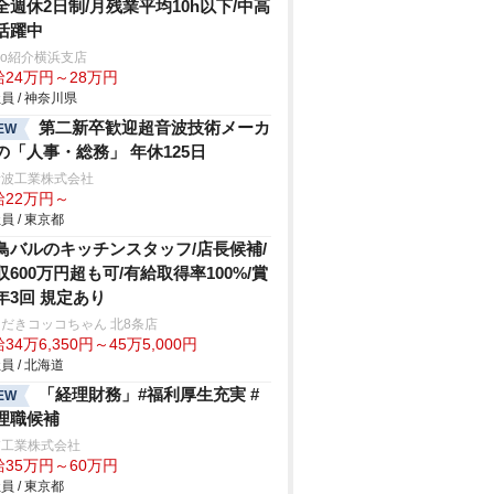
全週休2日制/月残業平均10h以下/中高
活躍中
trio紹介横浜支店
給24万円～28万円
員 / 神奈川県
第二新卒歓迎超音波技術メーカ
EW
の「人事・総務」 年休125日
音波工業株式会社
給22万円～
員 / 東京都
鳥バルのキッチンスタッフ/店長候補/
収600万円超も可/有給取得率100%/賞
年3回 規定あり
だきコッコちゃん 北8条店
34万6,350円～45万5,000円
員 / 北海道
「経理財務」#福利厚生充実 #
EW
理職候補
浦工業株式会社
給35万円～60万円
員 / 東京都