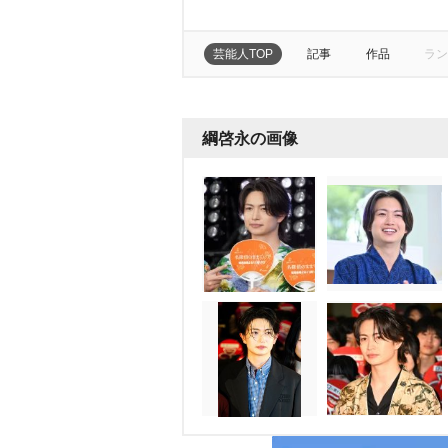
芸能人TOP
記事
作品
ラン
綱啓永の画像