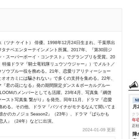
（ツナ ケイト） 俳優。1998年12月24日生まれ、千葉県出
ワタナベエンターテインメント所属。2017年、『第30回ジ
ン・スーパーボーイ・コンテスト』でグランプリを受賞。20
年、特撮ドラマ『騎士竜戦隊リュウソウジャー』）でメルト／
ウソウブルー役を務める。21年、恋愛リアリティーショー
とオオカミには騙されない』で多くの支持を集める。22年、
マ『君の花になる』発の期間限定ダンス＆ボーカルグルー
8LOOMのメンバーとしても活躍。23年4月、写真集『綱啓
ァースト写真集 繋がり』を発売。同年11月、ドラマ『恋愛
N
月
務める。その他、ドラマ『バツイチがモテるなんて聞いてま
かのカノジョ Season2』（23年）、ドラマ『ばらかも
ク
年収
恋人』（24年）などに出演。
正社
2024-01-09 更新
障