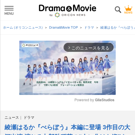
ホーム (オリコンニュース)
Drama&Movie TOP
ドラマ
綾瀬はるか『べらぼう』
このニュースを見る
arrow_forward_ios
Powered by 
GliaStudios
M
ニュース
ドラマ
u
t
綾瀬はるか『べらぼう』本編に登場 3作目の大
e