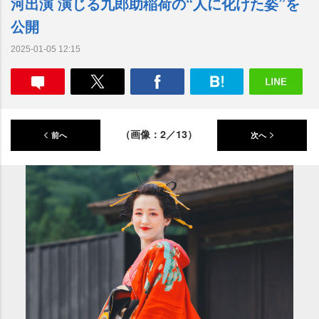
河出演 演じる九郎助稲荷の“人に化けた姿”を
公開
2025-01-05 12:15
（画像：2／13）
前へ
次へ