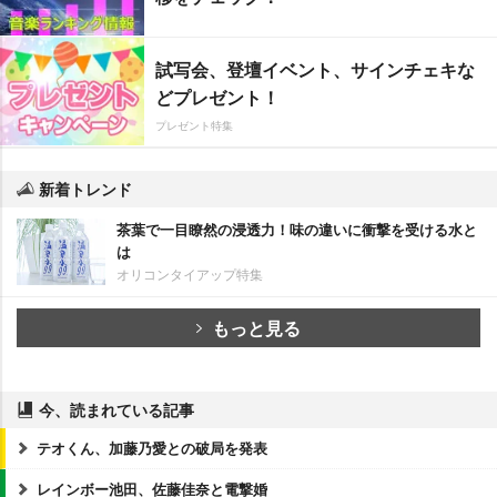
試写会、登壇イベント、サインチェキな
どプレゼント！
プレゼント特集
新着トレンド
茶葉で一目瞭然の浸透力！味の違いに衝撃を受ける水と
は
オリコンタイアップ特集
もっと見る
今、読まれている記事
テオくん、加藤乃愛との破局を発表
レインボー池田、佐藤佳奈と電撃婚