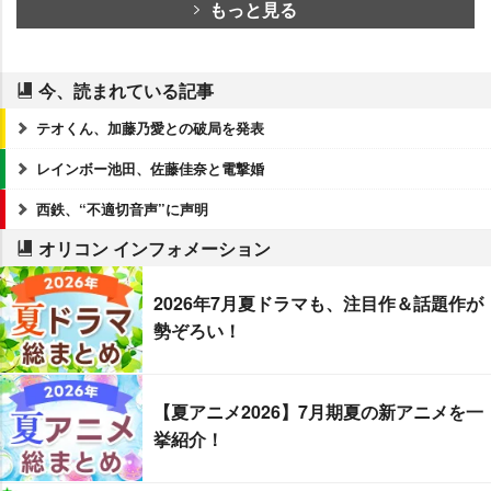
もっと見る
今、読まれている記事
テオくん、加藤乃愛との破局を発表
レインボー池田、佐藤佳奈と電撃婚
西鉄、“不適切音声”に声明
オリコン インフォメーション
2026年7月夏ドラマも、注目作＆話題作が
勢ぞろい！
【夏アニメ2026】7月期夏の新アニメを一
挙紹介！