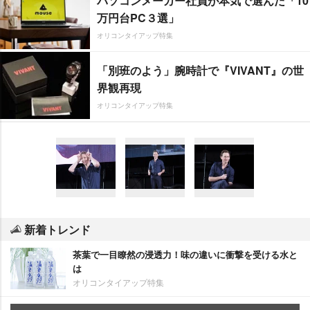
パソコンメーカー社員が本気で選んだ「10
万円台PC３選」
オリコンタイアップ特集
「別班のよう」腕時計で『VIVANT』の世
界観再現
オリコンタイアップ特集
新着トレンド
茶葉で一目瞭然の浸透力！味の違いに衝撃を受ける水と
は
オリコンタイアップ特集