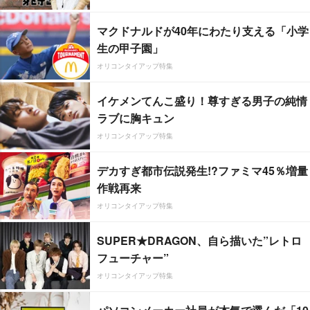
マクドナルドが40年にわたり支える「小学
生の甲子園」
オリコンタイアップ特集
イケメンてんこ盛り！尊すぎる男子の純情
ラブに胸キュン
オリコンタイアップ特集
デカすぎ都市伝説発生!?ファミマ45％増量
作戦再来
オリコンタイアップ特集
SUPER★DRAGON、自ら描いた”レトロ
フューチャー”
オリコンタイアップ特集