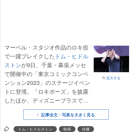
マーベル・スタジオ作品のロキ役
で一躍ブレイクした
トム・ヒドル
ストン
が9日、千葉・幕張メッセ
で開催中の「東京コミックコンベ
拡大する
ンション2023」のステージイベン
トに登壇。「ロキポーズ」を披露
したほか、ディズニープラスで配
信中のドラマシリーズ『ロキ Sea
記事全文・写真を大きく見る
son2』のラストについての思いも
語り、「ロキは旅路の最後で孤独
トム・ヒドルストン
映画
俳優