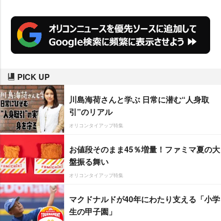
になりましたが、私は孤独ではな
かった」とMCU(マーベル・シネ
マティック・ユニバース)で共演し
たキャストの名前を片っ端から挙
げて感謝するなど、作品やキャラ
PICK UP
クター、ファンへの深い愛情を示
した。
川島海荷さんと学ぶ 日常に潜む“人身取
引”のリアル
オリコンタイアップ特集
お値段そのまま45％増量！ファミマ夏の大
盤振る舞い
オリコンタイアップ特集
マクドナルドが40年にわたり支える「小学
生の甲子園」