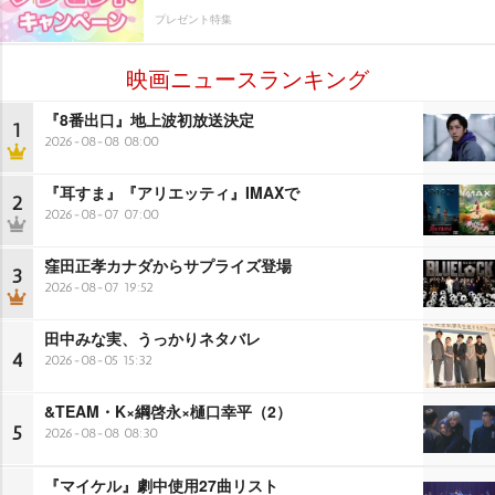
プレゼント特集
映画ニュースランキング
『8番出口』地上波初放送決定
1
2026-08-08 08:00
『耳すま』『アリエッティ』IMAXで
2
2026-08-07 07:00
窪田正孝カナダからサプライズ登場
3
2026-08-07 19:52
田中みな実、うっかりネタバレ
4
2026-08-05 15:32
&TEAM・K×綱啓永×樋口幸平（2）
5
2026-08-08 08:30
『マイケル』劇中使用27曲リスト