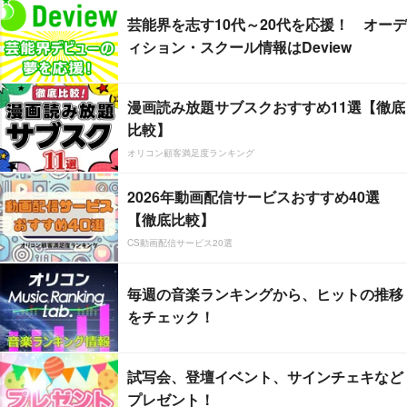
芸能界を志す10代～20代を応援！ オーデ
ィション・スクール情報はDeview
漫画読み放題サブスクおすすめ11選【徹底
比較】
オリコン顧客満足度ランキング
2026年動画配信サービスおすすめ40選
【徹底比較】
CS動画配信サービス20選
毎週の音楽ランキングから、ヒットの推移
をチェック！
試写会、登壇イベント、サインチェキなど
プレゼント！