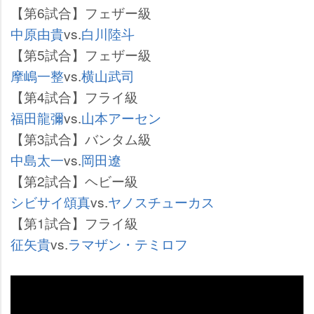
【第6試合】フェザー級
中原由貴
vs.
白川陸斗
【第5試合】フェザー級
摩嶋一整
vs.
横山武司
【第4試合】フライ級
福田龍彌
vs.
山本アーセン
【第3試合】バンタム級
中島太一
vs.
岡田遼
【第2試合】ヘビー級
シビサイ頌真
vs.
ヤノスチューカス
【第1試合】フライ級
征矢貴
vs.
ラマザン・テミロフ