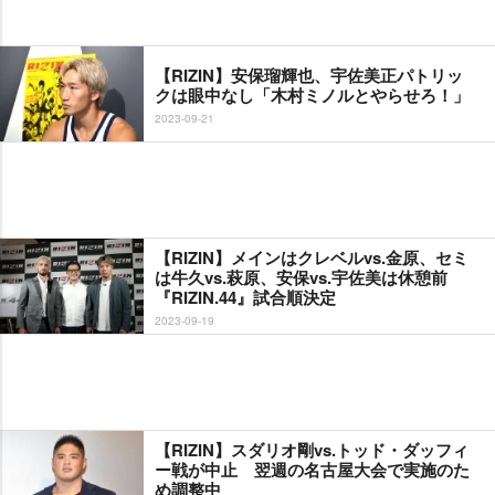
【RIZIN】安保瑠輝也、宇佐美正パトリッ
クは眼中なし「木村ミノルとやらせろ！」
2023-09-21
【RIZIN】メインはクレベルvs.金原、セミ
は牛久vs.萩原、安保vs.宇佐美は休憩前
『RIZIN.44』試合順決定
2023-09-19
【RIZIN】スダリオ剛vs.トッド・ダッフィ
ー戦が中止 翌週の名古屋大会で実施のた
め調整中