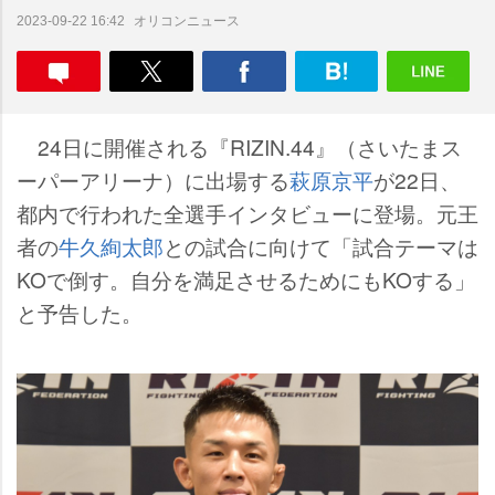
オリコンニュース
2023-09-22 16:42
24日に開催される『RIZIN.44』（さいたまス
ーパーアリーナ）に出場する
萩原京平
が22日、
都内で行われた全選手インタビューに登場。元王
者の
牛久絢太郎
との試合に向けて「試合テーマは
KOで倒す。自分を満足させるためにもKOする」
と予告した。