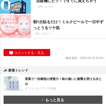
自販機にピッ！ですぐに買えちゃう
（PR）ジハンピ
朝1分貼るだけ！ミルクピールで一日中ず
っとうるツヤ肌
（PR）サボリーノ
コメントする・見る
（最終更新：2023-09-22 20:24）
新着トレンド
茶葉で一目瞭然の浸透力！味の違いに衝撃を受ける水と
は
オリコンタイアップ特集
もっと見る