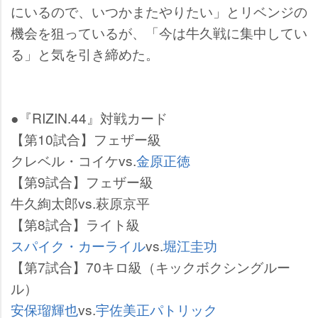
にいるので、いつかまたやりたい」とリベンジの
機会を狙っているが、「今は牛久戦に集中してい
る」と気を引き締めた。
●『RIZIN.44』対戦カード
【第10試合】フェザー級
クレベル・コイケvs.
金原正徳
【第9試合】フェザー級
牛久絢太郎vs.萩原京平
【第8試合】ライト級
スパイク・カーライル
vs.
堀江圭功
【第7試合】70キロ級（キックボクシングルー
ル）
安保瑠輝也
vs.
宇佐美正パトリック