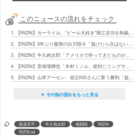
このニュースの流れをチェック
1. 【RIZIN】カーライル、“ビール大好き”堀江圭功を制裁宣言「彼の振る舞いはMMAに命をかけている選手を冒涜」
2. 【RIZIN】2年ぶり復帰の白川陸斗「負けたら次はない。かならず勝つ」強豪・中原由貴に必勝宣言
3. 【RIZIN】牛久絢太郎「アメリカで作ってきたものが軸になる」セコンドに堀口恭司【試合前インタビュー】
4. 【RIZIN】安保瑠輝也「木村ミノル、絶対にリングサイドに見に来いよ！」対戦相手の宇佐美は眼中なし
5. 【RIZIN】山本アーセン、叔父KIDさんに誓う勝利「超えるのは難しいかもしれないけど、あの人以上の結果を出したい」
▼ その他の流れをもっと見る
萩原京平
牛久絢太郎
格闘技
RIZIN
RIZIN.44