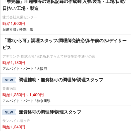
「寮完備」圧縮機等の運転記録の作成/即入寮/製造・工場/日勤/
日払い/工場・製造
株式会社京栄センター
時給1,600円
派遣社員 / 神奈川県
「週2から可」調理スタッフ/調理師免許必須/午前のみ/デイサー
ビス
アデランテ 株式会社/宅老所あでらんて林寺生野本通りの家
時給1,180円
アルバイト・パート / 大阪府
調理補助・無資格可の調理師/調理スタッフ
NEW
栗田病院
時給1,250円～1,400円
アルバイト・パート / 神奈川県
無資格可の調理師/調理スタッフ
NEW
サンハイム睦ヶ丘
時給1,240円