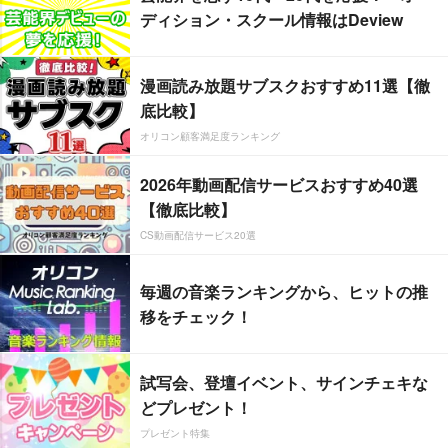
ディション・スクール情報はDeview
漫画読み放題サブスクおすすめ11選【徹
底比較】
オリコン顧客満足度ランキング
2026年動画配信サービスおすすめ40選
【徹底比較】
CS動画配信サービス20選
毎週の音楽ランキングから、ヒットの推
移をチェック！
試写会、登壇イベント、サインチェキな
どプレゼント！
プレゼント特集