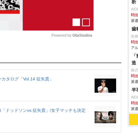
析
WD
時給
派遣
歯
Powered by 
GliaStudios
医
時給
アル
M
「
u
造
t
株
時給
e
ーカタログ「Vol.14 征矢貴」
派遣
半
WD
時給
派遣
追加「ドッドソンvs.征矢貴」/女子マッチも決定