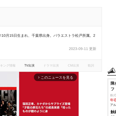
4年10月15日生まれ、千葉県出身。パラエストラ松戸所属。2
2023-09-11 更新
キング情報
TV出演
ドラマ出演
CM出演
歌詞
このニュースを見る
arrow_forward_ios
障
フ
株
年収
アル
触