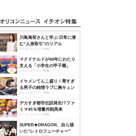
川島海荷さんと学ぶ 日常に潜
む“人身取引”のリアル
オリコンタイアップ特集
マクドナルドが40年にわたり
支える「小学生の甲子園」
オリコンタイアップ特集
イケメンてんこ盛り！尊すぎ
る男子の純情ラブに胸キュン
オリコンタイアップ特集
デカすぎ都市伝説発生!?ファ
ミマ45％増量作戦再来
オリコンタイアップ特集
SUPER★DRAGON、自ら描
いた”レトロフューチャー”