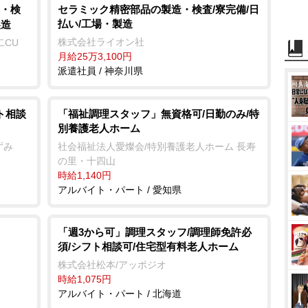
・検
セラミック精密部品の製造・検査/寮完備/日
払い/工場・製造
製造
株式会社ライオン社
二CU
月給25万3,100円
派遣社員 / 神奈川県
ト相談
「福祉調理スタッフ」無資格可/日勤のみ/特
別養護老人ホーム
ずみ
社会福祉法人愛燦会/特別養護老人ホーム 長寿
の里・十四山
時給1,140円
アルバイト・パート / 愛知県
「週3から可」調理スタッフ/調理師免許必
須/シフト相談可/住宅型有料老人ホーム
株式会社松本/アッポジオ
時給1,075円
アルバイト・パート / 北海道