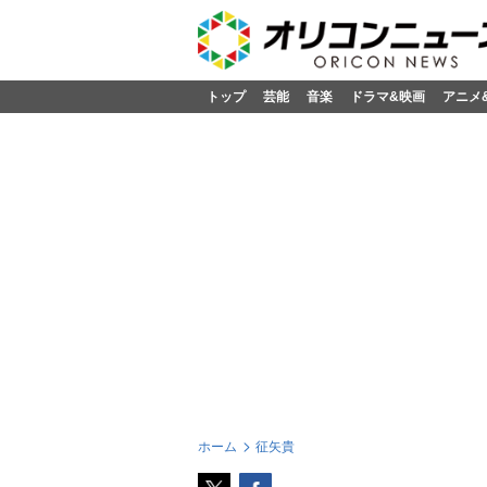
トップ
芸能
音楽
ドラマ&映画
アニメ
ホーム
征矢貴