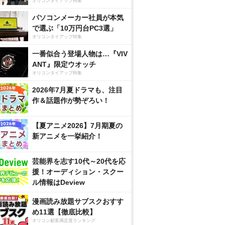
オリコンタイアップ特集
パソコンメーカー社員が本気
で選ぶ「10万円台PC3選」
オリコンタイアップ特集
一番似合う登場人物は…『VIV
ANT』限定ウオッチ
オリコンタイアップ特集
2026年7月夏ドラマも、注目
作＆話題作が勢ぞろい！
【夏アニメ2026】7月期夏の
新アニメを一挙紹介！
芸能界を志す10代～20代を応
援！オーディション・スクー
ル情報はDeview
漫画読み放題サブスクおすす
め11選【徹底比較】
オリコン顧客満足度ランキング