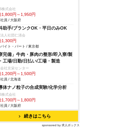
B株式会社
1,800円～1,950円
社員 / 大阪府
科助手/ブランクOK・平日のみOK
療法人社団仁清会
1,300円
バイト・パート / 東京都
寮完備」牛肉・豚肉の整形/即入寮/製
・工場/日勤/日払い/工場・製造
式会社京栄センター
1,200円～1,500円
社員 / 北海道
導体ナノ粒子の合成実験/化学分析
B株式会社
1,700円～1,800円
社員 / 大阪府
続きはこちら
sponsored by 求人ボックス