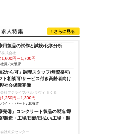
さらに見る
療用製品の試作と試験/化学分析
B株式会社
1,600円～1,700円
社員 / 大阪府
週2から可」調理スタッフ/無資格可/
フト相談可/サービス付き高齢者向け
宅/社会保障完備
会社フジライフ/ベル ラヴィ るくる
1,250円～1,300円
バイト・パート / 北海道
寮完備」コンクリート製品の製造/即
寮/製造・工場/日勤/日払い/工場・製
式会社京栄センター