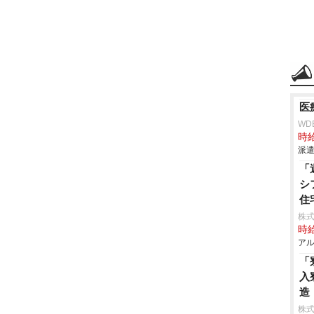
医
WD
時給
派遣
「
シ
住
株式
時給
アル
「
入
造
株