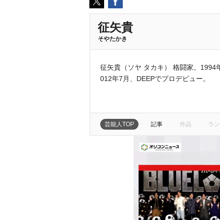
征矢貴
そやたかき
征矢貴（ソヤ タカキ） 格闘家。199
012年7月、DEEPでプロデビュー。
芸能人TOP
記事
作品
ラン