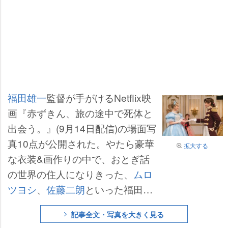
福田雄一
監督が手がけるNetflix映
画『赤ずきん、旅の途中で死体と
出会う。』(9月14日配信)の場面写
真10点が公開された。やたら豪華
拡大する
な衣装&画作りの中で、おとぎ話
の世界の住人になりきった、
ムロ
ツヨシ
、
佐藤二朗
といった福田組
常連メンバー、
桐谷美玲
、
夏菜
、
記事全文・写真を大きく見る
若月佑美
、
山本美月
、
キムラ緑子