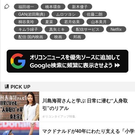
、
真矢ミキ
らの姿を見ることがで
福田雄一
橋本環奈
新木優子
きる。
橋本環奈
(赤ずきん)・
新木
GAN(岩田剛典)
ムロツヨシ
佐藤二朗
優子
(シンデレラ)・
田剛典
(王子
桐谷美玲
夏菜
若月佑美
山本美月
キムラ緑子
真矢ミキ
配信サービス
Netflix
様)らの新カットもある。
配信:国内映画
映画
邦画
PICK UP
川島海荷さんと学ぶ 日常に潜む“人身取
引”のリアル
オリコンタイアップ特集
マクドナルドが40年にわたり支える「小学