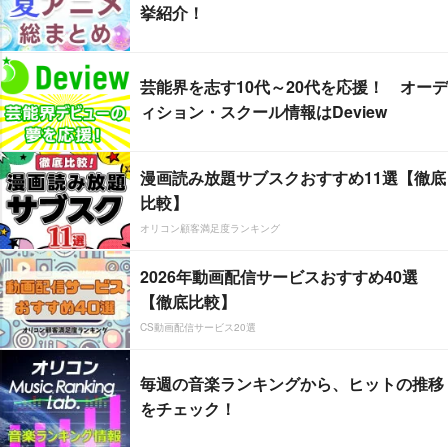
挙紹介！
芸能界を志す10代～20代を応援！ オーデ
ィション・スクール情報はDeview
漫画読み放題サブスクおすすめ11選【徹底
比較】
オリコン顧客満足度ランキング
2026年動画配信サービスおすすめ40選
【徹底比較】
CS動画配信サービス20選
毎週の音楽ランキングから、ヒットの推移
をチェック！