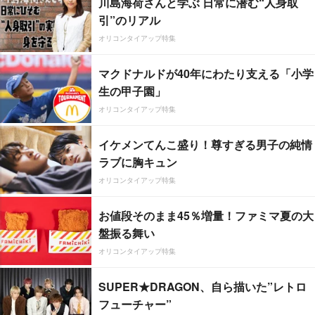
川島海荷さんと学ぶ 日常に潜む“人身取
引”のリアル
オリコンタイアップ特集
マクドナルドが40年にわたり支える「小学
生の甲子園」
オリコンタイアップ特集
イケメンてんこ盛り！尊すぎる男子の純情
ラブに胸キュン
オリコンタイアップ特集
お値段そのまま45％増量！ファミマ夏の大
盤振る舞い
オリコンタイアップ特集
SUPER★DRAGON、自ら描いた”レトロ
フューチャー”