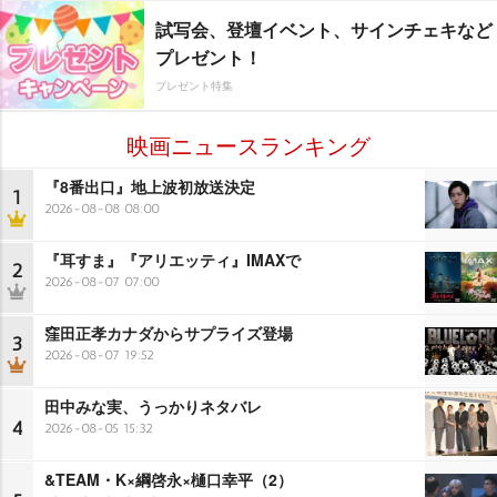
試写会、登壇イベント、サインチェキなど
プレゼント！
プレゼント特集
映画ニュースランキング
『8番出口』地上波初放送決定
1
2026-08-08 08:00
『耳すま』『アリエッティ』IMAXで
2
2026-08-07 07:00
窪田正孝カナダからサプライズ登場
3
2026-08-07 19:52
田中みな実、うっかりネタバレ
4
2026-08-05 15:32
&TEAM・K×綱啓永×樋口幸平（2）