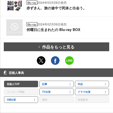
2024年03月29日発売
Blu-ray
赤ずきん、旅の途中で死体と出会う。
2024年02月09日発売
Blu-ray
何曜日に生まれたの Blu-ray BOX
作品をもっと見る
芸能人事典
芸能人TOP
記事
作品
ランキング情報
TV出演
ドラマ出演
CM出演
歌詞
音楽配信