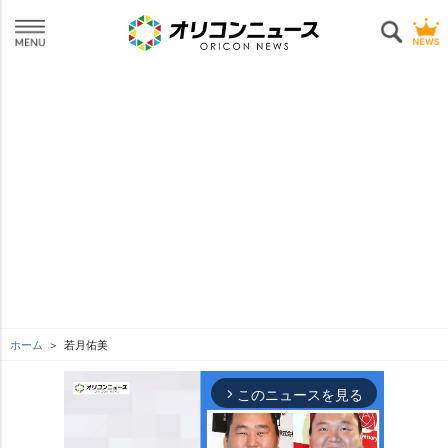
ホーム
若月佑美
このニュースを見る
arrow_forward_ios