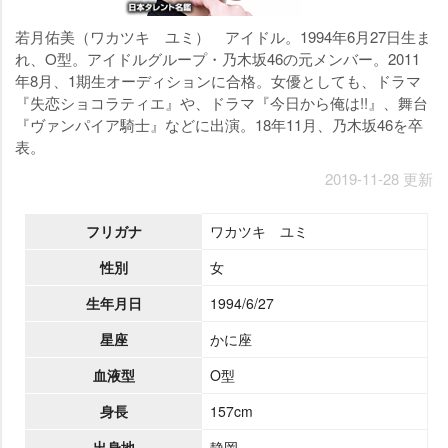
若月佑美（ワカツキ ユミ） アイドル。1994年6月27日生ま
れ、O型。アイドルグループ・乃木坂46の元メンバー。2011
年8月、1期生オーディションに合格。女優としても、ドラマ
『失恋ショコラティエ』や、ドラマ『今日から俺は!!』、舞台
『ヴァンパイア騎士』などに出演。18年11月、乃木坂46を卒
表。
2019-11-28 更新
フリガナ
ワカツキ ユミ
性別
女
生年月日
1994/6/27
星座
かに座
血液型
O型
身長
157cm
出身地
静岡