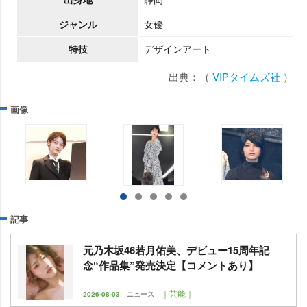
ジャンル
女優
特技
デザインアート
出典：（
VIPタイムズ社
）
画像
記事
元乃木坂46若月佑美、デビュー15周年記
念“作品集”発売決定【コメントあり】
｜芸能｜
2026-08-03
ニュース