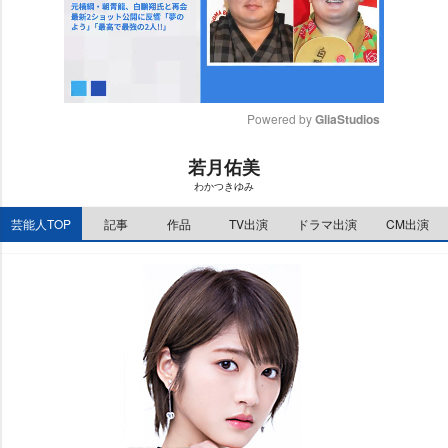
Powered by 
GliaStudios
M
若月佑美
u
わかつきゆみ
t
e
芸能人TOP
記事
作品
TV出演
ドラマ出演
CM出演