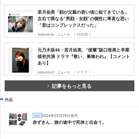
若月佑美「顔が父親の若い頃に似てきている」
左右で異なる“男顔・女顔”の個性に率直な思い
「昔はコンプレックスだった」
｜SNS発｜
2026-06-20
ニュース
元乃木坂46・若月佑美、“後輩”阪口珠美と卒業
後初共演 ドラマ『救い、巣喰われ』【コメント
あり】
｜ドラマ｜
2026-02-07
ニュース
記事をもっと見る
作品
2024年03月29日発売
DVD
赤ずきん、旅の途中で死体と出会う。