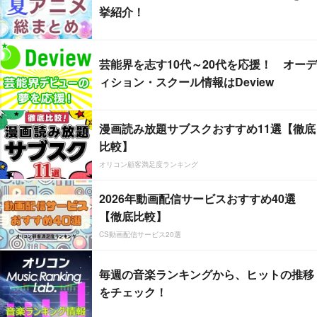
挙紹介！
芸能界を志す10代～20代を応援！ オーデ
ィション・スクール情報はDeview
漫画読み放題サブスクおすすめ11選【徹底
比較】
オリコン顧客満足度ランキング
2026年動画配信サービスおすすめ40選
【徹底比較】
CS動画配信サービス20選
毎週の音楽ランキングから、ヒットの推移
をチェック！