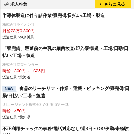
求人特集
さらに見る
半導体製造に伴う諸作業/寮完備/日払い/工場・製造
株式会社ライオン社
月給23万9,800円
派遣社員 / 神奈川県
「寮完備」殺菌前の牛乳の細菌検査/即入寮/製造・工場/日勤/日
払い/工場・製造
株式会社京栄センター
時給1,300円～1,625円
派遣社員 / 北海道
食品のリーチリフト作業・運搬・ピッキング/寮完備/日
NEW
勤/日払い/工場・製造
UTエージェント株式会社AGT東海第一CU
時給1,450円
派遣社員 / 愛知県
不正利用チェックの事務/電話対応なし/週3日～OK/夜勤/未経験