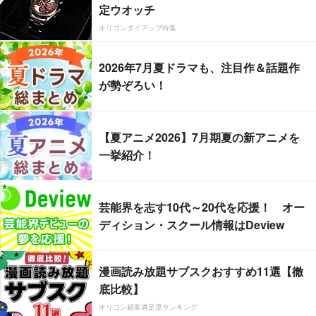
定ウオッチ
オリコンタイアップ特集
2026年7月夏ドラマも、注目作＆話題作
が勢ぞろい！
【夏アニメ2026】7月期夏の新アニメを
一挙紹介！
芸能界を志す10代～20代を応援！ オー
ディション・スクール情報はDeview
漫画読み放題サブスクおすすめ11選【徹
底比較】
オリコン顧客満足度ランキング