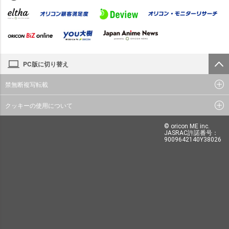
PC版に切り替え
禁無断複写転載
クッキーの使用について
© oricon ME inc.
JASRAC許諾番号：
9009642140Y38026