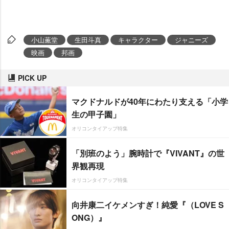
小山薫堂
生田斗真
キャラクター
ジャニーズ
映画
邦画
PICK UP
マクドナルドが40年にわたり支える「小学
生の甲子園」
オリコンタイアップ特集
「別班のよう」腕時計で『VIVANT』の世
界観再現
オリコンタイアップ特集
向井康二イケメンすぎ！純愛『（LOVE S
ONG）』