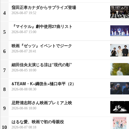
窪田正孝カナダからサプライズ登場
4
2026-08-07 19:52
『マイケル』劇中使用27曲リスト
5
2026-08-07 15:00
映画『ゼッツ』イベントでジーク
6
2026-08-07 20:41
細田佳央太演じる涼は“現代の彰”
7
2026-08-05 10:00
&TEAM・K×綱啓永×樋口幸平（2）
8
2026-08-08 08:30
忌野清志郎さん映画プレミア上映
9
2026-08-06 18:00
はるな愛、映画で初の母親役
10
2026-08-07 08:18