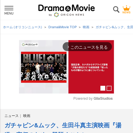
ホーム (オリコンニュース)
Drama&Movie TOP
映画
ガチャピン&ムック、生
このニュースを見る
arrow_forward_ios
Powered by 
GliaStudios
M
ニュース
映画
u
t
ガチャピン&ムック、生田斗真主演映画『湯
e