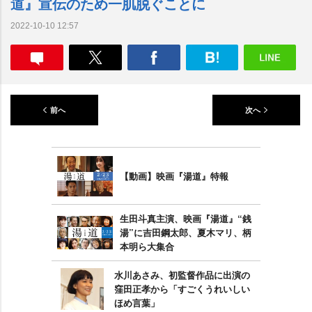
道』宣伝のため一肌脱ぐことに
2022-10-10 12:57
前へ
次へ
【動画】映画『湯道』特報
生田斗真主演、映画『湯道』“銭
湯”に吉田鋼太郎、夏木マリ、柄
本明ら大集合
水川あさみ、初監督作品に出演の
窪田正孝から「すごくうれいしい
ほめ言葉」