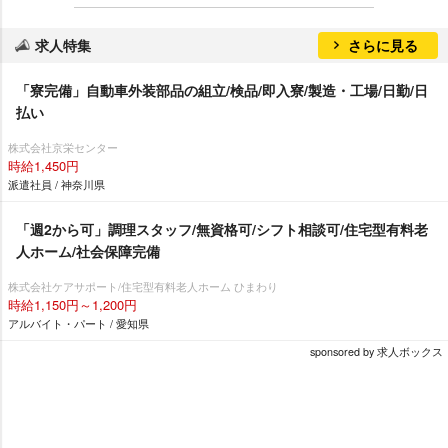
求人特集
さらに見る
「寮完備」自動車外装部品の組立/検品/即入寮/製造・工場/日勤/日
払い
株式会社京栄センター
時給1,450円
派遣社員 / 神奈川県
「週2から可」調理スタッフ/無資格可/シフト相談可/住宅型有料老
人ホーム/社会保障完備
株式会社ケアサポート/住宅型有料老人ホーム ひまわり
時給1,150円～1,200円
アルバイト・パート / 愛知県
sponsored by 求人ボックス