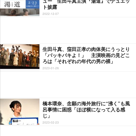
ュー 生田斗真主演『湯道』でデュエッ
ト披露
2022-12-07
生田斗真、窪田正孝の肉体美にうっとり
「バッキバキよ！」 主演映画の見どこ
ろは「それぞれの年代の男の裸」
2023-01-26
橋本環奈、念願の海外旅行に“沸く”も風
呂事情に困惑「ほぼ横になって入る感
じ」
2023-02-23