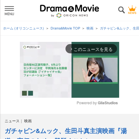
ホーム (オリコンニュース)
Drama&Movie TOP
映画
ガチャピン&ムック、生
このニュースを見る
arrow_forward_ios
Powered by 
GliaStudios
M
ニュース
映画
u
t
ガチャピン&ムック、生田斗真主演映画『湯
e