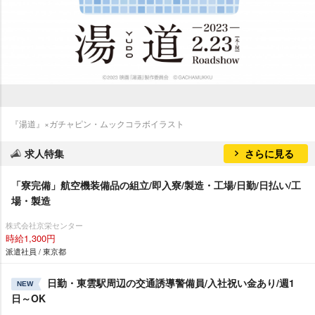
『湯道』×ガチャピン・ムックコラボイラスト
求人特集
さらに見る
「寮完備」航空機装備品の組立/即入寮/製造・工場/日勤/日払い/工
場・製造
株式会社京栄センター
時給1,300円
派遣社員 / 東京都
日勤・東雲駅周辺の交通誘導警備員/入社祝い金あり/週1
NEW
日～OK