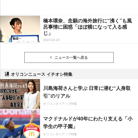
橋本環奈、念願の海外旅行に“沸く”も風
呂事情に困惑「ほぼ横になって入る感
じ」
2023-02-23
ニュース一覧へ戻る
オリコンニュース イチオシ特集
川島海荷さんと学ぶ 日常に潜む“人身取
引”のリアル
オリコンタイアップ特集
マクドナルドが40年にわたり支える「小
学生の甲子園」
オリコンタイアップ特集