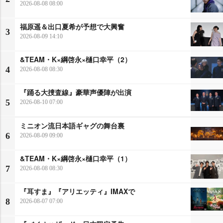
2026-08-08 08:00
福原遥＆出口夏希が予想で大興奮
3
2026-08-09 14:10
&TEAM・K×綱啓永×樋口幸平（2）
4
2026-08-08 08:30
『踊る大捜査線』豪華声優陣が出演
5
2026-08-10 07:00
ミニオン流日本語ギャグの舞台裏
6
2026-08-09 09:00
&TEAM・K×綱啓永×樋口幸平（1）
7
2026-08-08 08:30
『耳すま』『アリエッティ』IMAXで
8
2026-08-07 07:00