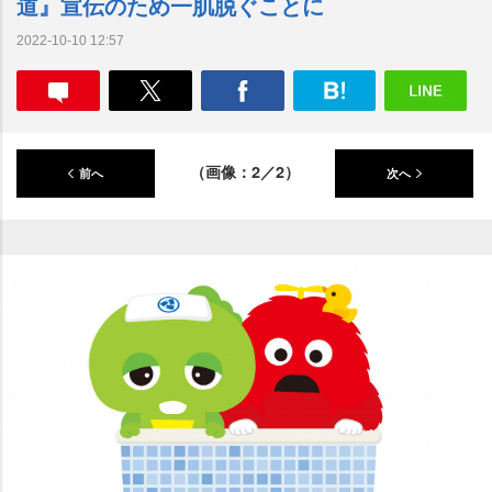
道』宣伝のため一肌脱ぐことに
2022-10-10 12:57
（画像：2／2）
前へ
次へ