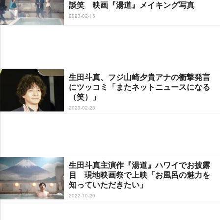
談笑 映画『湯道』メイキング写真
2023-02-15
生田斗真、フジ山崎夕貴アナの衝撃発言
にツッコミ「またネットニュースになる
（笑）」
2023-02-23
生田斗真主演作『湯道』ハワイでお披露
目 現地映画祭で上映「お風呂の魅力を
知っていただきたい」
2022-10-20