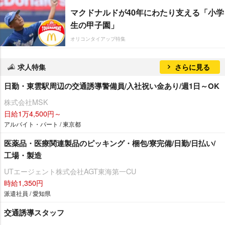
マクドナルドが40年にわたり支える「小学
生の甲子園」
オリコンタイアップ特集
求人特集
さらに見る
日勤・東雲駅周辺の交通誘導警備員/入社祝い金あり/週1日～OK
株式会社MSK
日給1万4,500円～
アルバイト・パート / 東京都
医薬品・医療関連製品のピッキング・梱包/寮完備/日勤/日払い/
工場・製造
UTエージェント株式会社AGT東海第一CU
時給1,350円
派遣社員 / 愛知県
交通誘導スタッフ