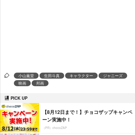
小山薫堂
生田斗真
キャラクター
ジャニーズ
映画
邦画
PICK UP
【8月12日まで！】チョコザップキャンペ
ーン実施中！
（PR）chocoZAP