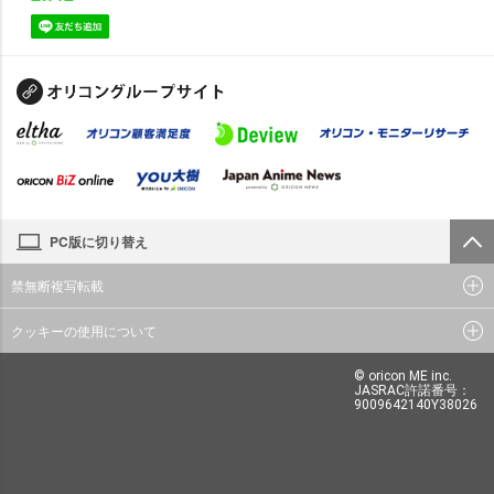
PC版に切り替え
禁無断複写転載
クッキーの使用について
© oricon ME inc.
JASRAC許諾番号：
9009642140Y38026