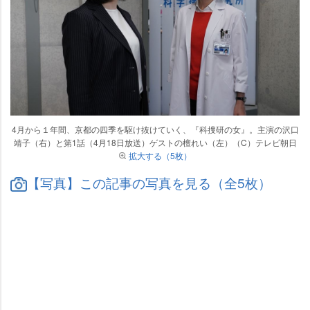
4月から１年間、京都の四季を駆け抜けていく、『科捜研の女』。主演の沢口
靖子（右）と第1話（4月18日放送）ゲストの檀れい（左）（C）テレビ朝日
拡大する（5枚）
【写真】この記事の写真を見る（全5枚）