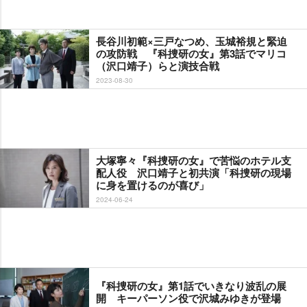
長谷川初範×三戸なつめ、玉城裕規と緊迫
の攻防戦 『科捜研の女』第3話でマリコ
（沢口靖子）らと演技合戦
2023-08-30
大塚寧々『科捜研の女』で苦悩のホテル支
配人役 沢口靖子と初共演「科捜研の現場
に身を置けるのが喜び」
2024-06-24
『科捜研の女』第1話でいきなり波乱の展
開 キーパーソン役で沢城みゆきが登場