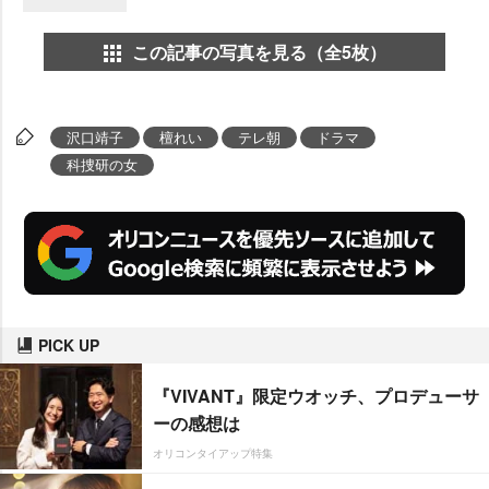
この記事の写真を見る（全5枚）
沢口靖子
檀れい
テレ朝
ドラマ
科捜研の女
PICK UP
『VIVANT』限定ウオッチ、プロデューサ
ーの感想は
オリコンタイアップ特集