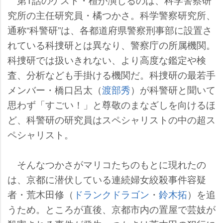
究所の主任研究員・橘つかさ。科学警察研究所、
通称“科警研”は、各都道府県警察刑事部に設置さ
れている科捜研とは異なり、警察庁の所属機関。
科捜研では扱いきれない、より高度な鑑定や検
査、分析なども手掛ける機関だ。科捜研の最若手
メンバー・橋口呂太（
渡部秀
）が科警研と聞いて
思わず「すごい！」と尊敬のまなざしを向けるほ
ど、科警研の研究員はスペシャリストの中の超ス
ペシャリスト。
そんなつかさがマリコたちのもとに現れたの
は、京都に潜伏している連続婦女絞殺事件容疑
者・荒木田修（
ドランクドラゴン
・
鈴木拓
）を追
うため。ところが直後、京都市内の置屋で芸妓が