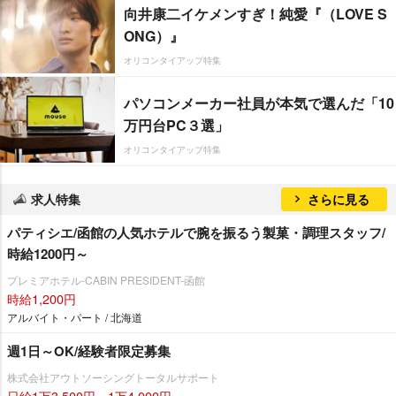
向井康二イケメンすぎ！純愛『（LOVE S
ONG）』
オリコンタイアップ特集
パソコンメーカー社員が本気で選んだ「10
万円台PC３選」
オリコンタイアップ特集
求人特集
さらに見る
パティシエ/函館の人気ホテルで腕を振るう製菓・調理スタッフ/
時給1200円～
プレミアホテル-CABIN PRESIDENT-函館
時給1,200円
アルバイト・パート / 北海道
週1日～OK/経験者限定募集
株式会社アウトソーシングトータルサポート
日給1万3,500円～1万4,000円