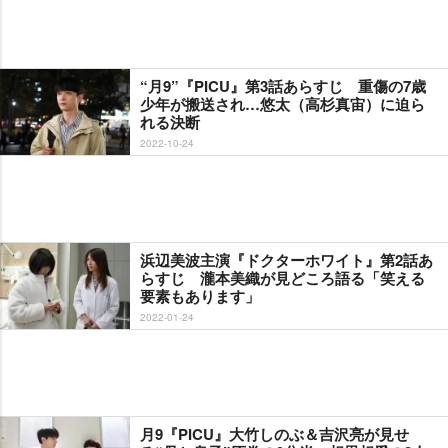
“月9”『PICU』第3話あらすじ 重傷の7歳
少年が搬送され…悠太（高杉真宙）に迫ら
れる決断
2022-10-24
浜辺美波主演『ドクターホワイト』第2話あ
らすじ 瀧本美織が見どころ語る「笑える
要素もあります」
2022-01-24
月9『PICU』大竹しのぶ＆吉沢亮が見せ