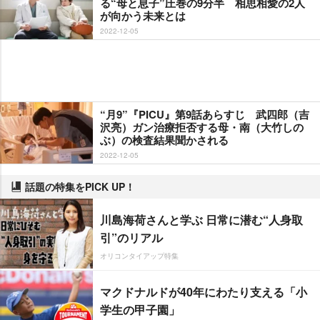
る“母と息子”圧巻の9分半 相思相愛の2人
が向かう未来とは
2022-12-05
“月9”『PICU』第9話あらすじ 武四郎（吉
沢亮）ガン治療拒否する母・南（大竹しの
ぶ）の検査結果聞かされる
2022-12-05
話題の特集をPICK UP！
川島海荷さんと学ぶ 日常に潜む“人身取
引”のリアル
オリコンタイアップ特集
マクドナルドが40年にわたり支える「小
学生の甲子園」