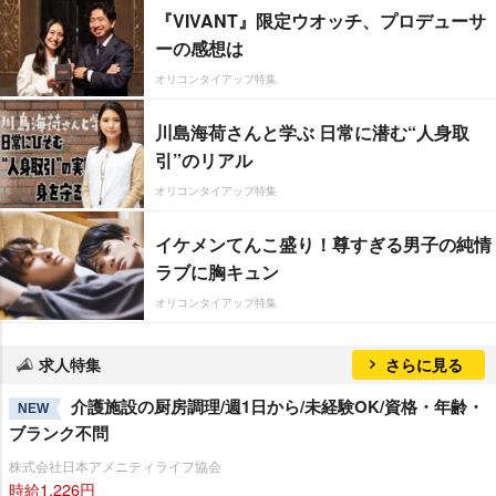
『VIVANT』限定ウオッチ、プロデューサ
ーの感想は
オリコンタイアップ特集
川島海荷さんと学ぶ 日常に潜む“人身取
引”のリアル
オリコンタイアップ特集
イケメンてんこ盛り！尊すぎる男子の純情
ラブに胸キュン
オリコンタイアップ特集
求人特集
さらに見る
介護施設の厨房調理/週1日から/未経験OK/資格・年齢・
NEW
ブランク不問
株式会社日本アメニティライフ協会
時給1,226円