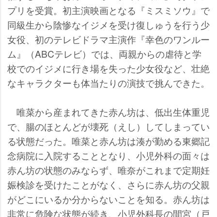
プリを受賞。初主演映画となる『ミスミソウ』で
同級生から陰惨なイジメを受け復しゅうを行う少
女役、初のテレビドラマ主演作『幸色のワンルー
ム』（ABCテレビ）では、両親からの虐待と学
校でのイジメに行き場を失った少女役など、壮絶
なキャラクターも体当たりの演技で挑んできた。
唯菜から産まれてきた赤ん坊は、低出生体重児
で、腸のほとんどが壊死（えし）してしまってい
る状態だった。唯菜と赤ん坊は湊が勤める東郷記
念病院に入院することとなり、小児外科の面々は
赤ん坊の状態のみならず、唯奈がこれまで定期妊
娠検診を受けたことがなく、さらに赤ん坊の父親
がどこにいるか分からないことを知る。赤ん坊は
非常に危険な状態が続き、小児外科長の間宮（戸