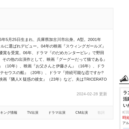
6年5月25日生まれ、兵庫県加古川市出身。A型。2001年
ールに選ばれデビュー。04年の映画『スウィングガールズ』
優賞を受賞。06年、ドラマ『のだめカンタービレ』で野田
。その他の出演作として、映画『グーグーだって猫である』
』（10年）、映画『お父さんと伊藤さん』（16年）、ドラ
『テセウスの船』（20年）、ドラマ『持続可能な恋ですか?
画『隣人X 疑惑の彼女』（23年）など。夫はTRICERATO
ラ
2024-02-28 更新
活
い
町田
キング情報
TV出演
ドラマ出演
CM出演
歌詞
時給
アル