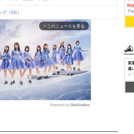
エス
時給
アル
ング（5位）
このニュースを見る
arrow_forward_ios
茶
違
オ
Powered by 
GliaStudios
M
u