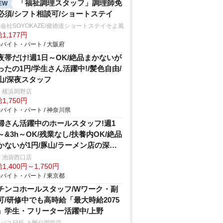
「福祉調理スタッフ」調理師免
EW
必須/シフト相談可/ショートステイ
会社SOYOKAZE/俊徳道ショートステイそよ風
1,177円
バイト・パート / 大阪府
夜帯だけ!週1日～OK/絶品まかないが
ったの1円/学生さん活躍中!/髪色自由/
山/深夜スタッフ
 横浜岡野店
1,750円
バイト・パート / 神奈川県
婦さん活躍中のホールスタッフ!週1
～&3h～OK/残業なし/扶養内OK/絶品
かないが1円/豚山/ラーメン店の深夜
ホール
 池袋西口店
1,400円～1,750円
バイト・パート / 東京都
チンコホールスタッフ/Wワーク・副
可/研修中でも高時給「最大時給2075
」学生・フリーター活躍中/上野