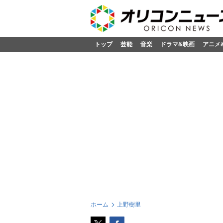
トップ
芸能
音楽
ドラマ&映画
アニメ
ホーム
上野樹里