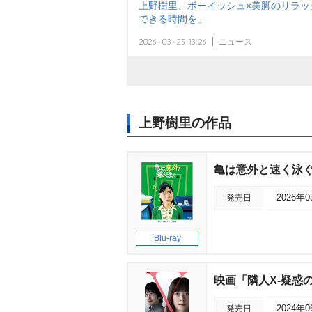
上野樹里、ボーイッシュ×美脚のリラッ
できる時間を」
2026-03-25 13:26
ニュース
上野樹里の作品
亀は意外と速く泳ぐ
発売日
2026年
Blu-ray
映画「隣人X‐疑惑の
発売日
2024年