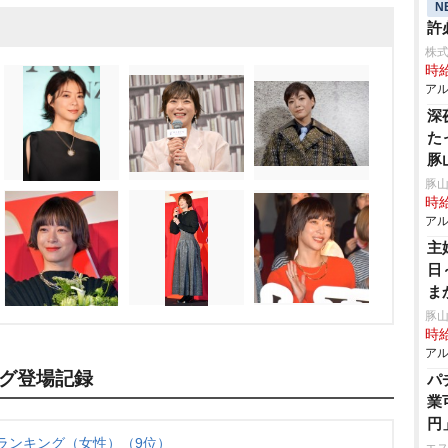
N
許
株式
時給
アル
深
た
豚
豚山
時給
アル
主
日
ま
帯
豚山
時給
アル
グ登場記録
パ
業
円
ランキング（女性）（9位）