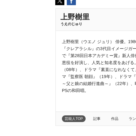
上野樹里
うえのじゅり
上野樹里（ウエノ ジュリ） 俳優。198
『クレアラシル』の3代目イメージガ
で『第28回日本アカデミー賞』新人俳
恵役を好演し、人気と知名度をあげる
（08年）、ドラマ『素直になれなくて
マ『監察医 朝顔』（19年）、ドラマ
～父と娘の結婚行進曲～』（22年）、映
PSの和田唱。
芸能人TOP
記事
作品
ラン