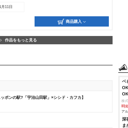
11月11日
商品購入
作品をもっと見る
ベ
O
O
ッポンの駅?「宇治山田駅」×シシド・カフカ】
株式
時給
アル
深
ま