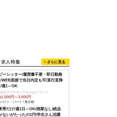
さらに見る
ビーシッター/履歴書不要・即日勤務
K/WEB面接で当日内定も可/直行直帰
K/週1～OK
会社アズスタッフ わんぱくランド
1,500円～3,000円
バイト・パート / 東京都
夜帯だけ!週1日～OK/残業なし/絶品
かないがたったの1円/学生さん活躍