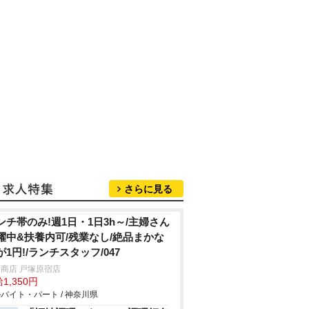
さらに見る
ンチ帯のみ!週1日・1日3h～/主婦さん
躍中&扶養内可/残業なし/絶品まかな
が1円!/ランチスタッフ/047
商店 戸塚原宿店
1,350円
バイト・パート / 神奈川県