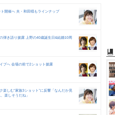
t
e
ト開催へ 夫・和田唱もラインナップ
弾き語り披露 上野の40歳誕生日&結婚10周
」
イブへ 会場の前で2ショット披露
ク楽しむ“家族3ショット”に反響「なんだか見
ん、楽しそうだね」