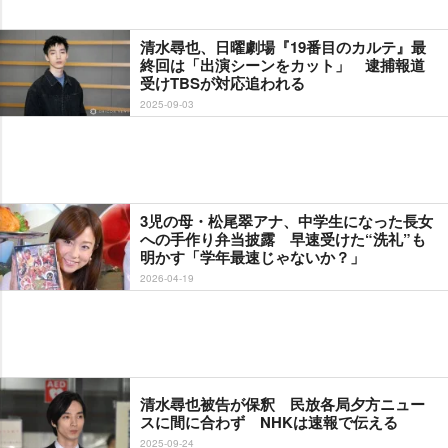
清水尋也、日曜劇場『19番目のカルテ』最
終回は「出演シーンをカット」 逮捕報道
受けTBSが対応追われる
2025-09-03
3児の母・松尾翠アナ、中学生になった長女
への手作り弁当披露 早速受けた“洗礼”も
明かす「学年最速じゃないか？」
2026-04-19
清水尋也被告が保釈 民放各局夕方ニュー
スに間に合わず NHKは速報で伝える
2025-09-24