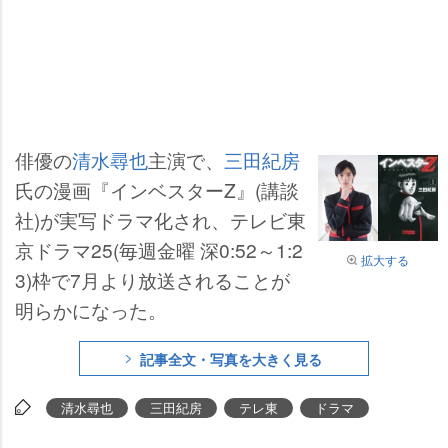
俳優の
清水尋也
主演で、
三田紀房
氏の漫画『インベスターZ』(講談
社)が実写ドラマ化され、テレビ東
京ドラマ25(毎週金曜 深0:52～1:2
拡大する
3)枠で7月より放送されることが
明らかになった。
記事全文・写真を大きく見る
清水尋也
三田紀房
テレ東
ドラマ