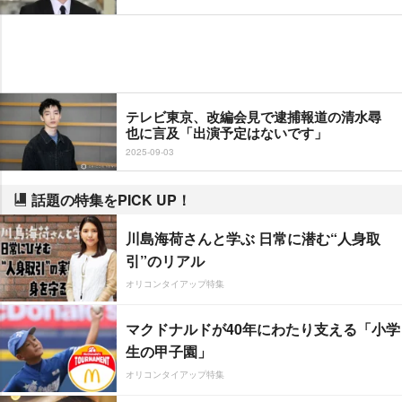
テレビ東京、改編会見で逮捕報道の清水尋
也に言及「出演予定はないです」
2025-09-03
話題の特集をPICK UP！
川島海荷さんと学ぶ 日常に潜む“人身取
引”のリアル
オリコンタイアップ特集
マクドナルドが40年にわたり支える「小学
生の甲子園」
オリコンタイアップ特集