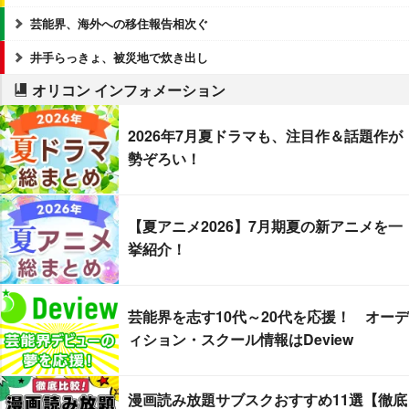
芸能界、海外への移住報告相次ぐ
井手らっきょ、被災地で炊き出し
オリコン インフォメーション
2026年7月夏ドラマも、注目作＆話題作が
勢ぞろい！
【夏アニメ2026】7月期夏の新アニメを一
挙紹介！
芸能界を志す10代～20代を応援！ オーデ
ィション・スクール情報はDeview
漫画読み放題サブスクおすすめ11選【徹底