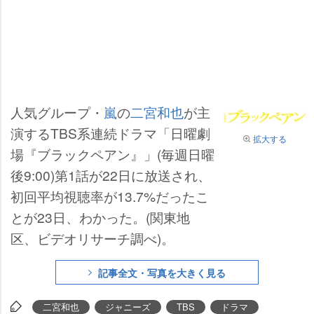
人気グループ・
嵐
の
二宮和也
が主
演するTBS系連続ドラマ「日曜劇
拡大する
場『ブラックペアン』」(毎週日曜
後9:00)第1話が22日に放送され、
初回平均視聴率が13.7%だったこ
とが23日、わかった。(関東地
区、ビデオリサーチ調べ)。
記事全文・写真を大きく見る
二宮和也
ジャニーズ
TBS
ドラマ