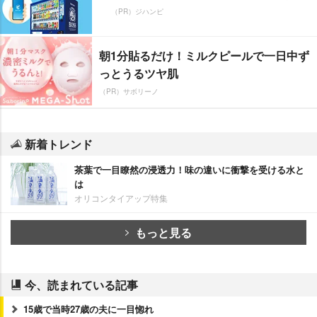
（PR）ジハンピ
朝1分貼るだけ！ミルクピールで一日中ず
っとうるツヤ肌
（PR）サボリーノ
新着トレンド
茶葉で一目瞭然の浸透力！味の違いに衝撃を受ける水と
は
オリコンタイアップ特集
もっと見る
今、読まれている記事
15歳で当時27歳の夫に一目惚れ