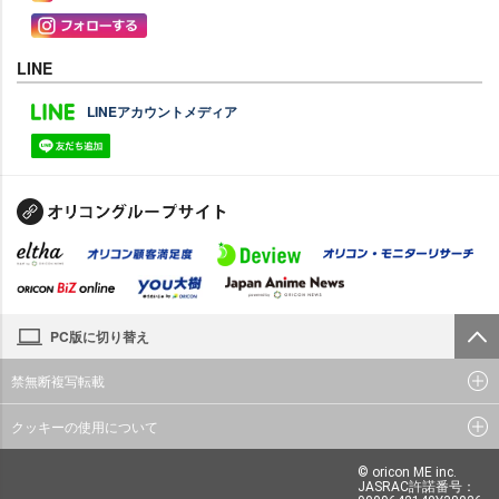
LINE
LINEアカウントメディア
PC版に切り替え
禁無断複写転載
クッキーの使用について
© oricon ME inc.
JASRAC許諾番号：