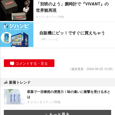
「別班のよう」腕時計で『VIVANT』の
世界観再現
オリコンタイアップ特集
自販機にピッ！ですぐに買えちゃう
（PR）ジハンピ
コメントする・見る
（最終更新：2024-06-25 12:26）
新着トレンド
茶葉で一目瞭然の浸透力！味の違いに衝撃を受ける水と
は
オリコンタイアップ特集
もっと見る