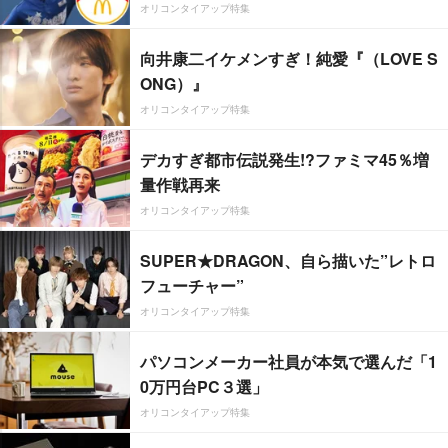
オリコンタイアップ特集
向井康二イケメンすぎ！純愛『（LOVE S
ONG）』
オリコンタイアップ特集
デカすぎ都市伝説発生!?ファミマ45％増
量作戦再来
オリコンタイアップ特集
SUPER★DRAGON、自ら描いた”レトロ
フューチャー”
オリコンタイアップ特集
パソコンメーカー社員が本気で選んだ「1
0万円台PC３選」
オリコンタイアップ特集