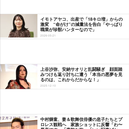
イモトアヤコ、出産で「18キロ増」からの
激変 “命がけ”の減量法を告白「やっぱり
職業が珍獣ハンターなので」
2026-05-21
上谷沙弥、安納サオリと乱闘騒ぎ 顔面踏
みつけも返り討ちに遭う「本当の悪夢を見
るのは、これからだからな！」
2025-12-10
中村獅童、妻＆歌舞伎俳優の息子たちとプ
ロレス観戦へ 家族ショットに反響「わ〜