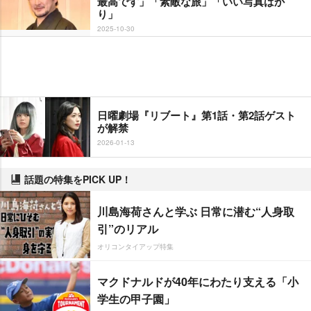
最高です」「素敵な旅」「いい写真ばか
り」
2025-10-30
日曜劇場『リブート』第1話・第2話ゲスト
が解禁
2026-01-13
話題の特集をPICK UP！
川島海荷さんと学ぶ 日常に潜む“人身取
引”のリアル
オリコンタイアップ特集
マクドナルドが40年にわたり支える「小
学生の甲子園」