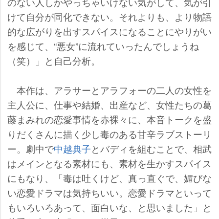
のない人しかやっちゃいけない気がして、気が引
けて自分が同化できない。それよりも、より物語
的な広がりを出すスパイスになることにやりがい
を感じて、“悪女”に流れていったんでしょうね
（笑）」と自己分析。
本作は、アラサーとアラフォーの二人の女性を
主人公に、仕事や結婚、出産など、女性たちの葛
藤まみれの恋愛事情を赤裸々に、本音トークを盛
りだくさんに描く少し毒のある甘辛ラブストーリ
ー。劇中で
中越典子
とバディを組むことで、相武
はメインとなる素材にも、素材を生かすスパイス
にもなり、「毒は吐くけど、真っ直ぐで、媚びな
い恋愛ドラマは気持ちいい。恋愛ドラマといって
もいろいろあって、面白いな、と思いました」と