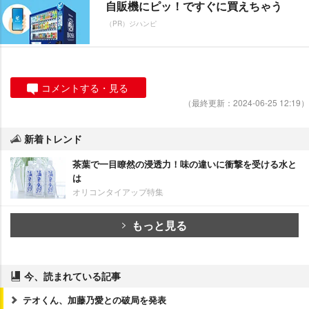
自販機にピッ！ですぐに買えちゃう
（PR）ジハンピ
コメントする・見る
（最終更新：2024-06-25 12:19）
新着トレンド
茶葉で一目瞭然の浸透力！味の違いに衝撃を受ける水と
は
オリコンタイアップ特集
もっと見る
今、読まれている記事
テオくん、加藤乃愛との破局を発表