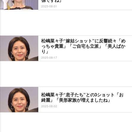
2025-08-31
松嶋菜々子“嫁姑ショット”に反響続々「め
っちゃ貴重」「ご自宅も立派」「美人ばか
り」
2025-08-17
松嶋菜々子“息子たち”との3ショット「お
綺麗」「美形家族が増えましたね」
2025-08-02