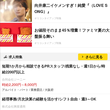
向井康二イケメンすぎ！純愛『（LOVE S
ONG）』
オリコンタイアップ特集
お値段そのまま45％増量！ファミマ夏の大
盤振る舞い
オリコンタイアップ特集
求人特集
さらに見る
短期1か月から相談できるPRスタッフ/残業なし・週1日から/時
給2200円以上
合同会社ジーニー
時給2,200円～8,000円
アルバイト・パート / 業務委託 / 大阪府
経理事務/月次決算の経験を活かす/シフト自由・週3～OK
株式会社興亜通商