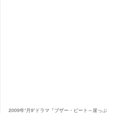
2009年“月9”ドラマ『ブザー・ビート～崖っぷ