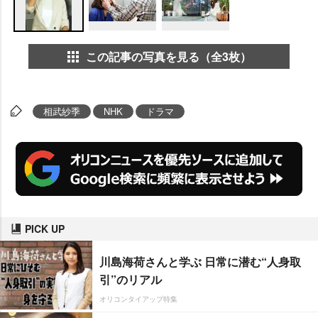
この記事の写真を見る（全3枚）
相武紗季
NHK
ドラマ
PICK UP
川島海荷さんと学ぶ 日常に潜む“人身取
引”のリアル
オリコンタイアップ特集