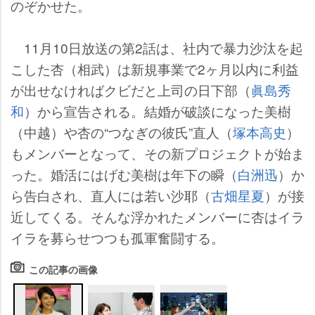
のぞかせた。
11月10日放送の第2話は、社内で暴力沙汰を起
こした杏（相武）は新規事業で2ヶ月以内に利益
が出せなければクビだと上司の日下部（
眞島秀
和
）から宣告される。結婚が破談になった美樹
（中越）や杏の“つなぎの彼氏”直人（
塚本高史
）
もメンバーとなって、その新プロジェクトが始ま
った。婚活にはげむ美樹は年下の瞬（
白洲迅
）か
ら告白され、直人には若い沙耶（
古畑星夏
）が接
近してくる。そんな浮かれたメンバーに杏はイラ
イラを募らせつつも孤軍奮闘する。
この記事の画像