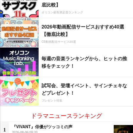
底比較】
オリコン顧客満足度ランキング
2026年動画配信サービスおすすめ40選
【徹底比較】
CS動画配信サービス20選
毎週の音楽ランキングから、ヒットの推
移をチェック！
試写会、登壇イベント、サインチェキな
どプレゼント！
プレゼント特集
ドラマニュースランキング
『VIVANT』俳優がツッコミの声
1
2026-08-06 09:20