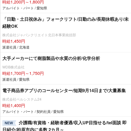
時給1,200円～1,800円
アルバイト・パート / 愛知県
「日勤・土日祝休み」フォークリフト/日勤のみ/長期休暇あり/未
経験OK
株式会社ジャパンクリエイト北日本事業統括部
時給1,450円
派遣社員 / 北海道
大手メーカーにて樹脂製品や水質の分析/化学分析
WDB株式会社
時給1,700円～1,750円
派遣社員 / 愛知県
電子商品券アプリのコールセンター/短期9月14日まで/大量募集
株式会社ベルシステム24
時給1,400円
アルバイト・パート / 契約社員 / 愛知県
介護職/有資格・経験者優遇/収入UP目指せる/tel面談 即
NEW
日紹介/柏原市内に多数 2カ月～