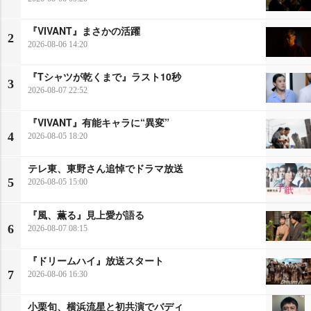
『VIVANT』まさかの活躍
2
2026-08-06 14:20
『Tシャツが乾くまで』ラスト10秒
3
2026-08-07 22:52
『VIVANT』有能キャラに“異変”
4
2026-08-05 18:20
テレ東、東野さん追悼でドラマ放送
5
2026-08-05 15:00
『風、薫る』見上愛が語る
6
2026-08-07 08:15
『ドリームハイ』放送スタート
7
2026-08-06 16:30
小栗旬、横浜流星と初共演でバディ