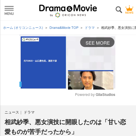
ホーム (オリコンニュース)
Drama&Movie TOP
ドラマ
相武紗季、悪女演技に
SEE MORE
Powered by 
GliaStudios
M
ニュース
ドラマ
u
t
相武紗季、悪女演技に開眼したのは「甘い恋
e
愛ものが苦手だったから」