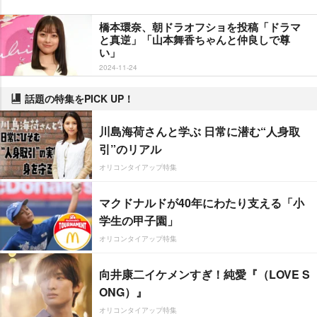
橋本環奈、朝ドラオフショを投稿「ドラマ
と真逆」「山本舞香ちゃんと仲良しで尊
い」
2024-11-24
話題の特集をPICK UP！
川島海荷さんと学ぶ 日常に潜む“人身取
引”のリアル
オリコンタイアップ特集
マクドナルドが40年にわたり支える「小
学生の甲子園」
オリコンタイアップ特集
向井康二イケメンすぎ！純愛『（LOVE S
ONG）』
オリコンタイアップ特集