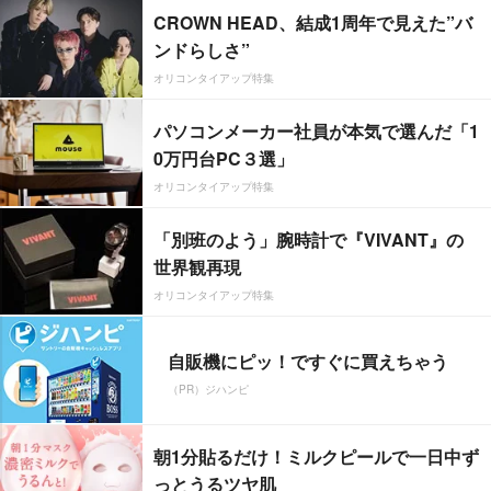
CROWN HEAD、結成1周年で見えた”バ
ンドらしさ”
オリコンタイアップ特集
パソコンメーカー社員が本気で選んだ「1
0万円台PC３選」
オリコンタイアップ特集
「別班のよう」腕時計で『VIVANT』の
世界観再現
オリコンタイアップ特集
自販機にピッ！ですぐに買えちゃう
（PR）ジハンピ
朝1分貼るだけ！ミルクピールで一日中ず
っとうるツヤ肌