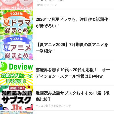
（PR）サボリーノ
2026年7月夏ドラマも、注目作＆話題作
が勢ぞろい！
【夏アニメ2026】7月期夏の新アニメを
一挙紹介！
芸能界を志す10代～20代を応援！ オー
ディション・スクール情報はDeview
漫画読み放題サブスクおすすめ11選【徹
底比較】
オリコン顧客満足度ランキング