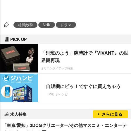
相武紗季
NHK
ドラマ
PICK UP
「別班のよう」腕時計で『VIVANT』の世
界観再現
オリコンタイアップ特集
自販機にピッ！ですぐに買えちゃう
（PR）ジハンピ
求人特集
さらに見る
「東京/愛知」3DCGクリエーター/その他マスコミ・エンターテ