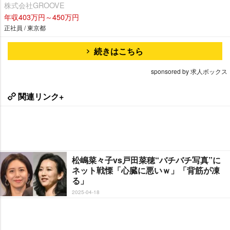
株式会社GROOVE
年収403万円～450万円
正社員 / 東京都
続きはこちら
sponsored by 求人ボックス
関連リンク+
松嶋菜々子vs戸田菜穂“バチバチ写真”に
ネット戦慄「心臓に悪いｗ」「背筋が凍
る」
2025-04-18