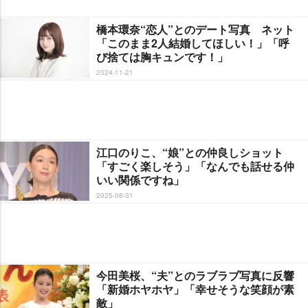
橋本環奈“恋人”とのデート写真 ネット
「このまま2人結婚してほしい！」「呼
び捨ては胸キュンです！」
2024-11-21
江口のりこ、“娘”との仲良しショット
「すごく楽しそう」「なんでも話せる仲
いい関係ですね」
2025-08-31
今田美桜、“夫”とのラブラブ写真に反響
「新婚ホヤホヤ」「幸せそうな笑顔が素
敵」