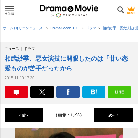
ホーム (オリコンニュース)
Drama&Movie TOP
ドラマ
相武紗季、悪女演技に
ニュース
ドラマ
相武紗季、悪女演技に開眼したのは「甘い恋
愛ものが苦手だったから」
2015-11-10 17:20
（画像：1／3）
前へ
次へ