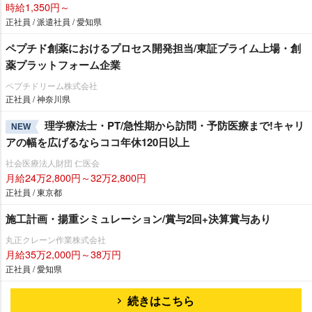
時給1,350円～
正社員 / 派遣社員 / 愛知県
ペプチド創薬におけるプロセス開発担当/東証プライム上場・創
薬プラットフォーム企業
ペプチドリーム株式会社
正社員 / 神奈川県
理学療法士・PT/急性期から訪問・予防医療まで!キャリ
NEW
アの幅を広げるならココ年休120日以上
社会医療法人財団 仁医会
月給24万2,800円～32万2,800円
正社員 / 東京都
施工計画・揚重シミュレーション/賞与2回+決算賞与あり
丸正クレーン作業株式会社
月給35万2,000円～38万円
正社員 / 愛知県
続きはこちら