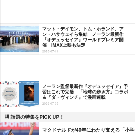
マット・デイモン、トム・ホランド、ア
ン・ハサウェイら集結 ノーラン最新作
『オデュッセイア』ワールドプレミア開
催 IMAX上映も決定
2026-07-11
ノーラン監督最新作『オデュッセイア』予
習はこれで完璧 「地球の歩き方」コラボ
＆『ダ・ヴィンチ』で漫画連載
2026-07-05
話題の特集をPICK UP！
マクドナルドが40年にわたり支える「小学