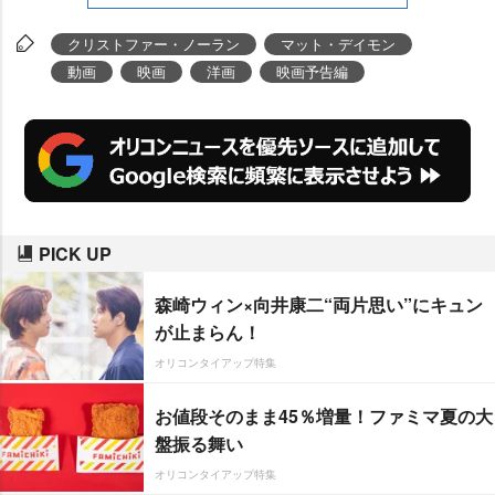
クリストファー・ノーラン
マット・デイモン
動画
映画
洋画
映画予告編
PICK UP
森崎ウィン×向井康二“両片思い”にキュン
が止まらん！
オリコンタイアップ特集
お値段そのまま45％増量！ファミマ夏の大
盤振る舞い
オリコンタイアップ特集