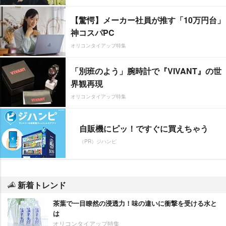
【驚愕】メーカー社員が推す「10万円台」
神コスパPC
オリコンタイアップ特集
「別班のよう」腕時計で『VIVANT』の世
界観再現
オリコンタイアップ特集
自販機にピッ！ですぐに買えちゃう
（PR）ジハンピ
新着トレンド
茶葉で一目瞭然の浸透力！味の違いに衝撃を受ける水と
は
オリコンタイアップ特集