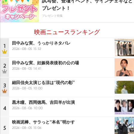
試写会、登壇イベント、サインチェキなど
プレゼント！
プレゼント特集
映画ニュースランキング
田中みな実、うっかりネタバレ
1
2026-08-05 15:32
田中みな実、妊娠発表後初の公の場
2
2026-08-05 14:41
細田佳央太演じる涼は“現代の彰”
3
2026-08-05 10:00
黒木瞳、西岡徳馬、吉田羊が出演
4
2026-08-06 10:00
映画泥棒、サラっと“本名”明かす
5
2026-08-05 15:06