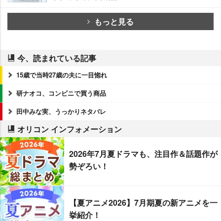
もっと見る
今、読まれている記事
15歳で当時27歳の夫に一目惚れ
研ナオコ、コンビニで買う商品
田中みな実、うっかりネタバレ
オリコン インフォメーション
2026年7月夏ドラマも、注目作＆話題作が
勢ぞろい！
【夏アニメ2026】7月期夏の新アニメを一
挙紹介！