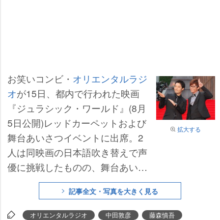
お笑いコンビ・
オリエンタルラジ
オ
が15日、都内で行われた映画
『ジュラシック・ワールド』(8月
5日公開)レッドカーペットおよび
拡大する
舞台あいさつイベントに出席。2
人は同映画の日本語吹き替えで声
優に挑戦したものの、舞台あいさ
つで
中田敦彦
(32)は「皆さん、僕
記事全文・写真を大きく見る
たちがどこに出ているか探すお仕
事がありますからね」、
藤森慎吾
オリエンタルラジオ
中田敦彦
藤森慎吾