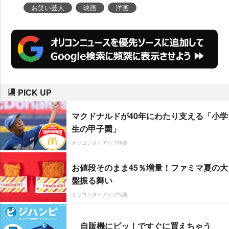
(32)も「出番は一瞬ですから聞き
お笑い芸人
映画
洋画
逃さないで」と自虐し、笑わせ
た。
PICK UP
マクドナルドが40年にわたり支える「小学
生の甲子園」
オリコンタイアップ特集
お値段そのまま45％増量！ファミマ夏の大
盤振る舞い
オリコンタイアップ特集
自販機にピッ！ですぐに買えちゃう