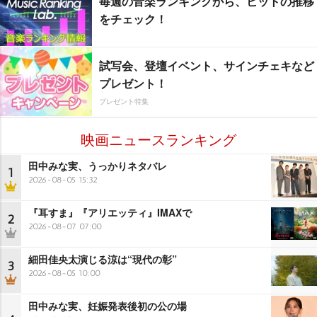
毎週の音楽ランキングから、ヒットの推移
をチェック！
試写会、登壇イベント、サインチェキなど
プレゼント！
プレゼント特集
映画ニュースランキング
田中みな実、うっかりネタバレ
1
2026-08-05 15:32
『耳すま』『アリエッティ』IMAXで
2
2026-08-07 07:00
細田佳央太演じる涼は“現代の彰”
3
2026-08-05 10:00
田中みな実、妊娠発表後初の公の場