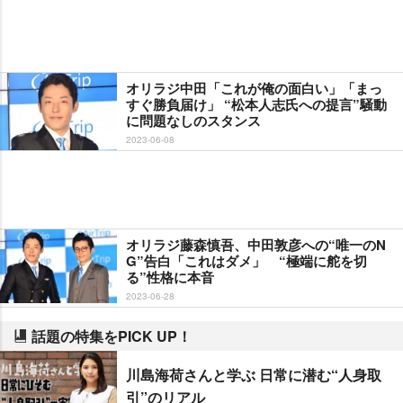
オリラジ中田「これが俺の面白い」「まっ
すぐ勝負届け」 “松本人志氏への提言”騒動
に問題なしのスタンス
2023-06-08
オリラジ藤森慎吾、中田敦彦への“唯一のN
G”告白「これはダメ」 “極端に舵を切
る”性格に本音
2023-06-28
話題の特集をPICK UP！
川島海荷さんと学ぶ 日常に潜む“人身取
引”のリアル