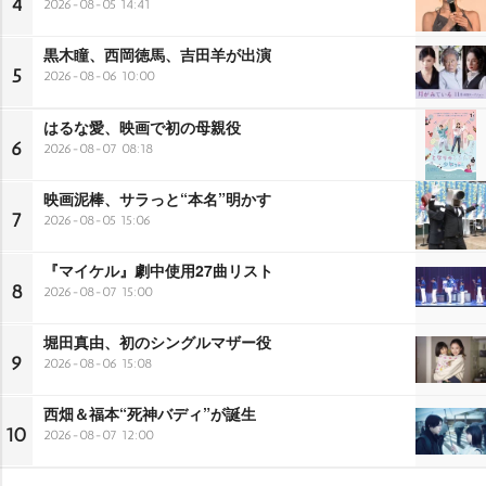
4
2026-08-05 14:41
黒木瞳、西岡徳馬、吉田羊が出演
5
2026-08-06 10:00
はるな愛、映画で初の母親役
6
2026-08-07 08:18
映画泥棒、サラっと“本名”明かす
7
2026-08-05 15:06
『マイケル』劇中使用27曲リスト
8
2026-08-07 15:00
堀田真由、初のシングルマザー役
9
2026-08-06 15:08
西畑＆福本“死神バディ”が誕生
10
2026-08-07 12:00