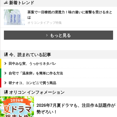
新着トレンド
茶葉で一目瞭然の浸透力！味の違いに衝撃を受ける水と
は
オリコンタイアップ特集
もっと見る
今、読まれている記事
田中みな実、うっかりネタバレ
自宅で「温泉卵」を簡単に作る方法
研ナオコ、コンビニで買う商品
オリコン インフォメーション
2026年7月夏ドラマも、注目作＆話題作が
勢ぞろい！