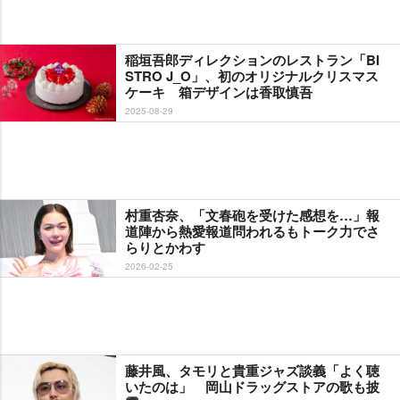
稲垣吾郎ディレクションのレストラン「BI
STRO J_O」、初のオリジナルクリスマス
ケーキ 箱デザインは香取慎吾
2025-08-29
村重杏奈、「文春砲を受けた感想を…」報
道陣から熱愛報道問われるもトーク力でさ
らりとかわす
2026-02-25
藤井風、タモリと貴重ジャズ談義「よく聴
いたのは」 岡山ドラッグストアの歌も披