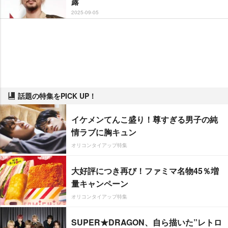
露
2025-09-05
話題の特集をPICK UP！
イケメンてんこ盛り！尊すぎる男子の純
情ラブに胸キュン
オリコンタイアップ特集
大好評につき再び！ファミマ名物45％増
量キャンペーン
オリコンタイアップ特集
SUPER★DRAGON、自ら描いた”レトロ