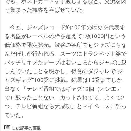
でも、ポストカードを手渡しするなど、交流を図
り集まった観客を喜ばせていた。
今回、ジャズレコード約100年の歴史を代表す
る名盤がレーベルの枠を超えて1枚1000円という
低価格で限定発売。渋谷の各所でもジャズにちな
んだ催しが行われる。スーツにトランペット姿で
バッチリキメたデーブは若いころからジャズに親
しんでいたことを明かし、得意のダジャレで“ジ
ャズギャグ”100発に挑戦。結果は10発までしか
出なく「テレビ番組ではギャグ10個（オンエア
で）残ったことない。カットされてて、よくて2
つ。テレビ番組なら大成功」とマイペースに語っ
ていた。
この記事の画像