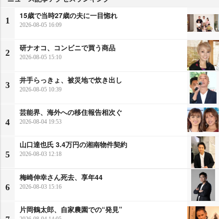
15歳で当時27歳の夫に一目惚れ
1
2026-08-05 16:09
研ナオコ、コンビニで買う商品
2
2026-08-05 15:10
井手らっきょ、被災地で炊き出し
3
2026-08-05 10:39
芸能界、海外への移住報告相次ぐ
4
2026-08-04 19:53
山口達也氏 3.4万円の湘南物件契約
5
2026-08-03 12:18
梅崎伸幸さん死去、享年44
6
2026-08-03 15:16
片岡鶴太郎、自家農園での“発見”
2026-08-04 14:05