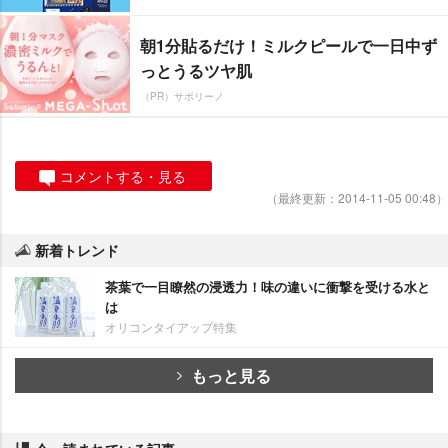
朝1分貼るだけ！ミルクピールで一日中ず
っとうるツヤ肌
（PR）サボリーノ
コメントする・見る
（最終更新：2014-11-05 00:48）
新着トレンド
茶葉で一目瞭然の浸透力！味の違いに衝撃を受ける水と
は
オリコンタイアップ特集
もっと見る