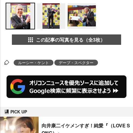
この記事の写真を見る（全3枚）
ルーシー・ケント
デーブ・スペクター
PICK UP
向井康二イケメンすぎ！純愛『（LOVE S
ONG）』