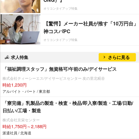
オリコンタイアップ特集
【驚愕】メーカー社員が推す「10万円台」
神コスパPC
オリコンタイアップ特集
求人特集
さらに見る
「福祉調理スタッフ」無資格可/午前のみ/デイサービス
株式会社ティーシーエス/デイサービスセンター 友の里北糀谷
時給1,230円
アルバイト・パート / 東京都
「寮完備」乳製品の製造・検査・検品/即入寮/製造・工場/日勤/
日払い/工場・製造
株式会社京栄センター
時給1,750円～2,188円
派遣社員 / 北海道