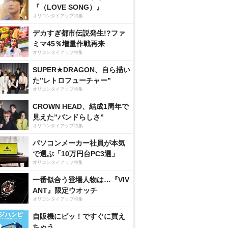
『（LOVE SONG）』
オリコンタイアップ特集
デカすぎ都市伝説発生!?ファ
ミマ45％増量作戦再来
オリコンタイアップ特集
SUPER★DRAGON、自ら描い
た”レトロフューチャー”
オリコンタイアップ特集
CROWN HEAD、結成1周年で
見えた”バンドらしさ”
オリコンタイアップ特集
パソコンメーカー社員が本気
で選ぶ「10万円台PC3選」
オリコンタイアップ特集
一番似合う登場人物は…『VIV
ANT』限定ウオッチ
オリコンタイアップ特集
自販機にピッ！ですぐに買え
ちゃう