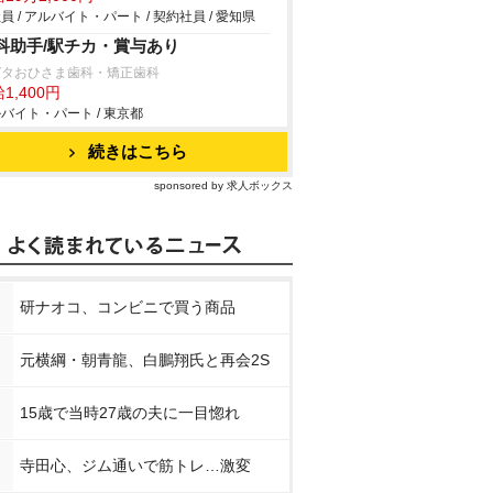
員 / アルバイト・パート / 契約社員 / 愛知県
科助手/駅チカ・賞与あり
ガタおひさま歯科・矯正歯科
1,400円
バイト・パート / 東京都
続きはこちら
sponsored by 求人ボックス
研ナオコ、コンビニで買う商品
元横綱・朝青龍、白鵬翔氏と再会2S
15歳で当時27歳の夫に一目惚れ
寺田心、ジム通いで筋トレ…激変