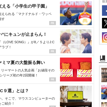
最
支える「小学生の甲子園」
与えられる「マクドナルド・ワッペ
指す
い”にキュンが止まらん！
OVE SONG）』が8／５よりJ:C
アラブ！
ァミマ夏の大盤振る舞い
ミリーマートの人気企画「お値段その
、シリーズ初の年2回開催！
C９選」とは？
い。そこで、マウスコンピューターの
をご紹介！