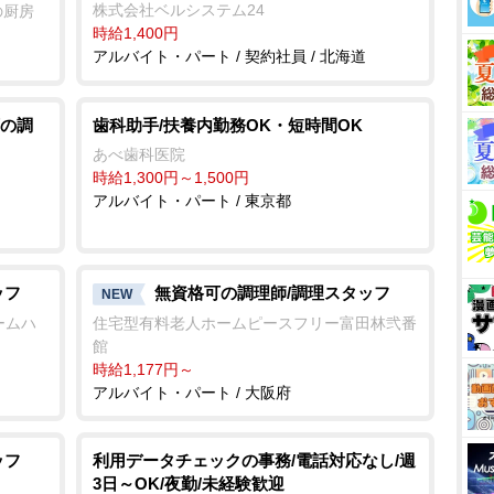
株式会社ベルシステム24
の厨房
時給1,400円
アルバイト・パート / 契約社員 / 北海道
の調
歯科助手/扶養内勤務OK・短時間OK
あべ歯科医院
時給1,300円～1,500円
アルバイト・パート / 東京都
ッフ
無資格可の調理師/調理スタッフ
NEW
ームハ
住宅型有料老人ホームピースフリー富田林弐番
館
時給1,177円～
アルバイト・パート / 大阪府
ッフ
利用データチェックの事務/電話対応なし/週
3日～OK/夜勤/未経験歓迎