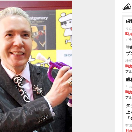
歯
り
時給
アル
手
プ
株式
時給
アル
歯
と
時給
アル
タ
上
「
有
月給