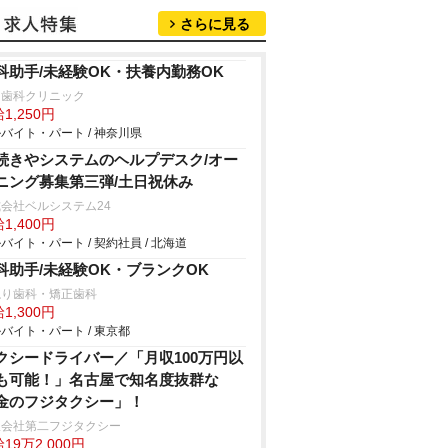
さらに見る
科助手/未経験OK・扶養内勤務OK
た歯科クリニック
1,250円
バイト・パート / 神奈川県
続きやシステムのヘルプデスク/オー
ニング募集第三弾/土日祝休み
会社ベルシステム24
1,400円
バイト・パート / 契約社員 / 北海道
科助手/未経験OK・ブランクOK
ねり歯科・矯正歯科
1,300円
バイト・パート / 東京都
クシードライバー／「月収100万円以
も可能！」名古屋で知名度抜群な
金のフジタクシー」！
限会社第二フジタクシー
19万2,000円