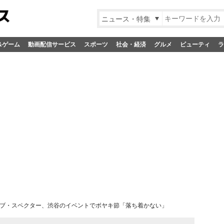
ニュース・特集
&ゲーム
動画配信サービス
スポーツ
社会・経済
グルメ
ビューティ
ラ
ブ・スペクター、渋谷のイベントでボヤキ節「落ち着かない」