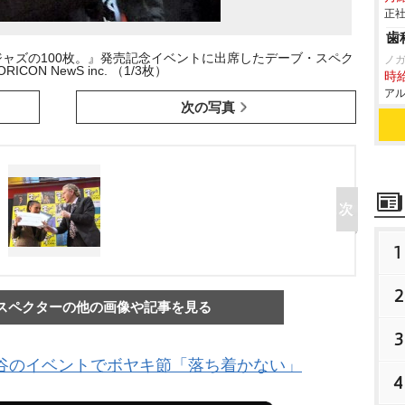
正社
歯
ャズの100枚。』発売記念イベントに出席したデーブ・スペク
ノ
ORICON NewS inc. （1/3枚）
時給
アル
次の写真
1
2
スペクターの他の画像や記事を見る
3
谷のイベントでボヤキ節「落ち着かない」
4