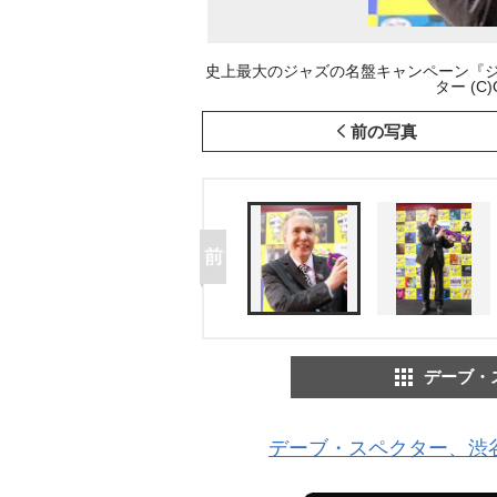
史上最大のジャズの名盤キャンペーン『ジ
ター (C)
前の写真
デーブ・
デーブ・スペクター、渋