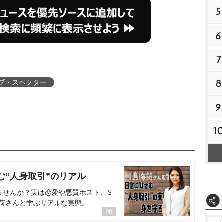
5
6
7
8
ブ・スペクター
9
1
む“人身取引”のリアル
ませんか？実は恋愛や悪質ホスト、S
海荷さんと学ぶリアルな実態。