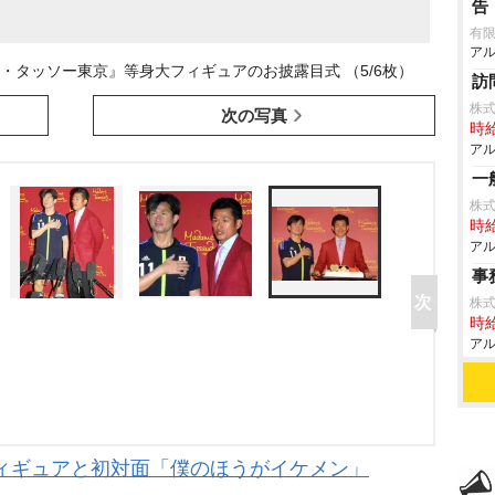
告
有限
アル
・タッソー東京』等身大フィギュアのお披露目式 （5/6枚）
訪
株
次の写真
時給
アル
一
株式
時給
アル
事
株
時給
アル
ィギュアと初対面「僕のほうがイケメン」