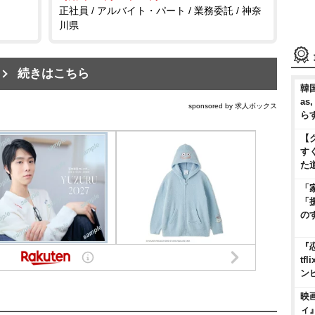
正社員 / アルバイト・パート / 業務委託 / 神奈
川県
続きはこちら
韓国
as
sponsored by 求人ボックス
ら
【
す
た
「
「
の
『
t
ン
映
ィ