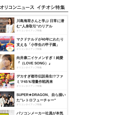
川島海荷さんと学ぶ 日常に潜
む“人身取引”のリアル
オリコンタイアップ特集
マクドナルドが40年にわたり
支える「小学生の甲子園」
オリコンタイアップ特集
向井康二イケメンすぎ！純愛
『（LOVE SONG）』
オリコンタイアップ特集
デカすぎ都市伝説発生!?ファ
ミマ45％増量作戦再来
オリコンタイアップ特集
SUPER★DRAGON、自ら描い
た”レトロフューチャー”
オリコンタイアップ特集
パソコンメーカー社員が本気