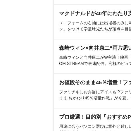
マクドナルドが40年にわたり
ユニフォームの右袖には出場者のみに
ン」をつけて学童球児たちが頂点を目
森崎ウィン×向井康二“両片思
森崎ウィンと向井康二がW主演！映画『（L
OM STREAMで最速配信。究極のピュ
お値段そのまま45％増量！フ
ファミチキにお弁当にアイスも!?ファ
まま おかわり45％増量作戦」が今夏
プロ厳選！目的別「おすすめP
用途に合うパソコン選びは意外と難し