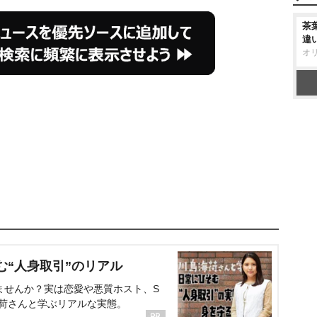
茶
違
オ
む“人身取引”のリアル
ませんか？実は恋愛や悪質ホスト、S
海荷さんと学ぶリアルな実態。