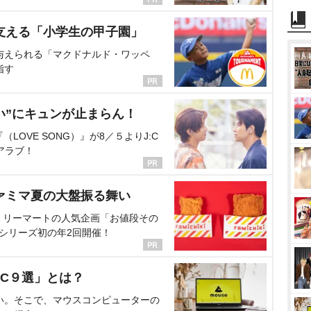
支える「小学生の甲子園」
与えられる「マクドナルド・ワッペ
指す
い”にキュンが止まらん！
OVE SONG）』が8／５よりJ:C
アラブ！
ァミマ夏の大盤振る舞い
ミリーマートの人気企画「お値段その
、シリーズ初の年2回開催！
C９選」とは？
い。そこで、マウスコンピューターの