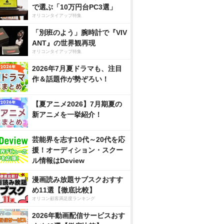
で選ぶ「10万円台PC3選」
オリコンタイアップ特集
「別班のよう」腕時計で『VIV
ANT』の世界観再現
オリコンタイアップ特集
2026年7月夏ドラマも、注目
作＆話題作が勢ぞろい！
【夏アニメ2026】7月期夏の
新アニメを一挙紹介！
芸能界を志す10代～20代を応
援！オーディション・スクー
ル情報はDeview
漫画読み放題サブスクおすす
め11選【徹底比較】
オリコン顧客満足度ランキング
2026年動画配信サービスおす