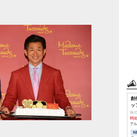
創
ッ
株式
時給
アル
N