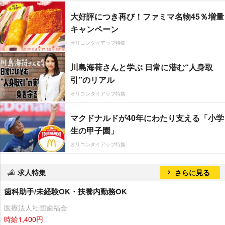
大好評につき再び！ファミマ名物45％増量
キャンペーン
オリコンタイアップ特集
川島海荷さんと学ぶ 日常に潜む“人身取
引”のリアル
オリコンタイアップ特集
マクドナルドが40年にわたり支える「小学
生の甲子園」
オリコンタイアップ特集
求人特集
さらに見る
歯科助手/未経験OK・扶養内勤務OK
医療法人社団歯福会
時給1,400円