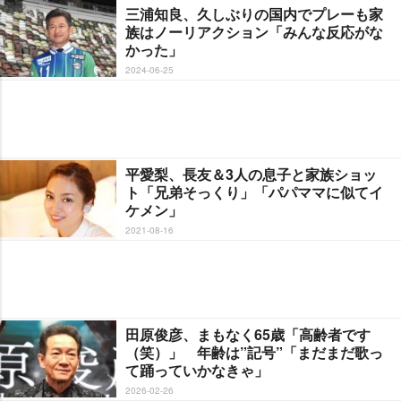
三浦知良、久しぶりの国内でプレーも家
族はノーリアクション「みんな反応がな
かった」
2024-06-25
平愛梨、長友＆3人の息子と家族ショッ
ト「兄弟そっくり」「パパママに似てイ
ケメン」
2021-08-16
田原俊彦、まもなく65歳「高齢者です
（笑）」 年齢は”記号”「まだまだ歌っ
て踊っていかなきゃ」
2026-02-26