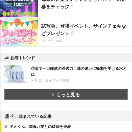
移をチェック！
試写会、登壇イベント、サインチェキな
どプレゼント！
プレゼント特集
新着トレンド
茶葉で一目瞭然の浸透力！味の違いに衝撃を受ける水と
は
オリコンタイアップ特集
もっと見る
今、読まれている記事
テオくん、加藤乃愛との破局を発表