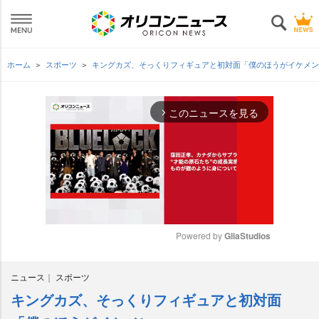
ホーム
スポーツ
キングカズ、そっくりフィギュアと初対面「僕のほうがイケメ
このニュースを見る
arrow_forward_ios
Powered by 
GliaStudios
M
ニュース
スポーツ
u
t
キングカズ、そっくりフィギュアと初対面
e