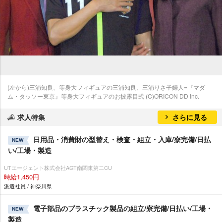
(左から)三浦知良、等身大フィギュアの三浦知良、三浦りさ子婦人=『マダ
ム・タッソー東京』等身大フィギュアのお披露目式 (C)ORICON DD inc.
求人特集
さらに見る
日用品・消費財の型替え・検査・組立・入庫/寮完備/日払
NEW
い/工場・製造
UTエージェント株式会社AGT南関東第二CU
時給1,450円
派遣社員 / 神奈川県
電子部品のプラスチック製品の組立/寮完備/日払い/工場・
NEW
製造