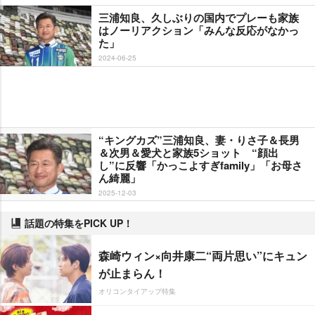
三浦知良、久しぶりの国内でプレーも家族
はノーリアクション「みんな反応がなかっ
た」
2024-06-25
“キングカズ”三浦知良、妻・りさ子＆長男
＆次男＆愛犬と家族5ショット “顔出
し”に反響「かっこよすぎfamily」「お母さ
ん綺麗」
2025-12-03
話題の特集をPICK UP！
森崎ウィン×向井康二“両片思い”にキュン
が止まらん！
オリコンタイアップ特集