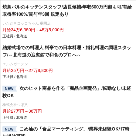
焼鳥バルのキッチンスタッフ/店長候補/年収600万円超も可/有給
取得率100%/賞与年3回 規定あり
いただきコッコちゃん 桑園店
月給34万6,350円～45万5,000円
正社員 / 北海道
結婚式場での料理人 料亭での日本料理・婚礼料理の調理スタッ
フ/～北海道の迎賓館で和食のプロへ～
エルムガーデン
月給25万円～27万8,800円
正社員 / 北海道
次のヒット商品を作る「商品企画開発」/転勤なし/未経
NEW
験OK
株式会社つぼ八
月給27万円～38万円
正社員 / 北海道
こめ油の「食品マーケティング」/業界未経験OK/17時
NEW
に退社可能