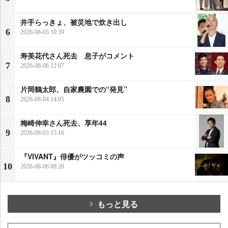
井手らっきょ、被災地で炊き出し
6
2026-08-05 10:39
寿美花代さん死去 息子がコメント
7
2026-08-06 12:07
片岡鶴太郎、自家農園での“発見”
8
2026-08-04 14:05
梅崎伸幸さん死去、享年44
9
2026-08-03 15:16
『VIVANT』俳優がツッコミの声
10
2026-08-06 09:20
もっと見る