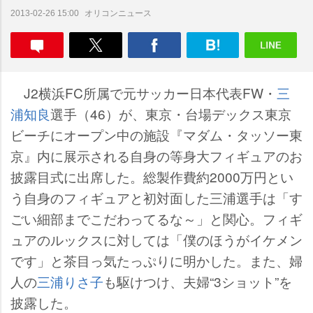
オリコンニュース
2013-02-26 15:00
J2横浜FC所属で元サッカー日本代表FW・
三
浦知良
選手（46）が、東京・台場デックス東京
ビーチにオープン中の施設『マダム・タッソー東
京』内に展示される自身の等身大フィギュアのお
披露目式に出席した。総製作費約2000万円とい
う自身のフィギュアと初対面した三浦選手は「す
ごい細部までこだわってるな～」と関心。フィギ
ュアのルックスに対しては「僕のほうがイケメン
です」と茶目っ気たっぷりに明かした。また、婦
人の
三浦りさ子
も駆けつけ、夫婦“3ショット”を
披露した。