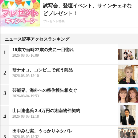
試写会、登壇イベント、サインチェキな
どプレゼント！
プレゼント特集
ニュース記事アクセスランキング
15歳で当時27歳の夫に一目惚れ
1
2026-08-05 16:09
研ナオコ、コンビニで買う商品
2
2026-08-05 15:10
芸能界、海外への移住報告相次ぐ
3
2026-08-04 19:53
山口達也氏 3.4万円の湘南物件契約
4
2026-08-03 12:18
田中みな実、うっかりネタバレ
5
2026-08-05 15:32