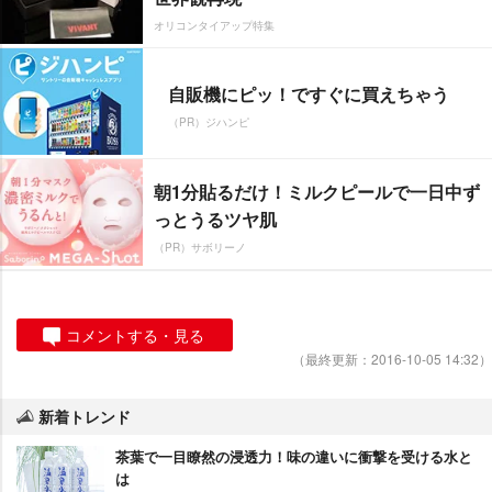
オリコンタイアップ特集
自販機にピッ！ですぐに買えちゃう
（PR）ジハンピ
朝1分貼るだけ！ミルクピールで一日中ず
っとうるツヤ肌
（PR）サボリーノ
コメントする・見る
（最終更新：2016-10-05 14:32）
新着トレンド
茶葉で一目瞭然の浸透力！味の違いに衝撃を受ける水と
は