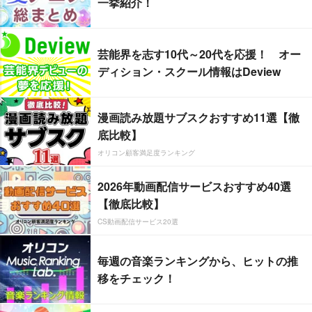
一挙紹介！
芸能界を志す10代～20代を応援！ オー
ディション・スクール情報はDeview
漫画読み放題サブスクおすすめ11選【徹
底比較】
オリコン顧客満足度ランキング
2026年動画配信サービスおすすめ40選
【徹底比較】
CS動画配信サービス20選
毎週の音楽ランキングから、ヒットの推
移をチェック！