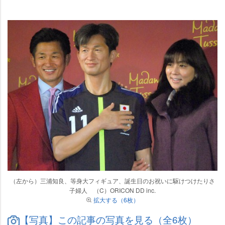
（左から）三浦知良、等身大フィギュア、誕生日のお祝いに駆けつけたりさ
子婦人 （C）ORICON DD inc.
拡大する（6枚）
【写真】この記事の写真を見る（全6枚）