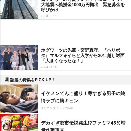
大地震へ義援金1000万円拠出 緊急募金を
呼びかけ
2023-02-14
ホグワーツの先輩・宮野真守、『ハリポ
タ』マルフォイらと入学から20年越し対面
「大きくなったな！」
2023-06-15
話題の特集をPICK UP！
イケメンてんこ盛り！尊すぎる男子の純
情ラブに胸キュン
オリコンタイアップ特集
デカすぎ都市伝説発生!?ファミマ45％増
量作戦再来