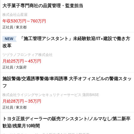
大手菓子専門商社の品質管理・監査担当
株式会社山星屋
年収530万円～760万円
正社員 / 東京都
「施工管理アシスタント」未経験歓迎/IT×建設で働き方
NEW
改革
ツヅラノフロンティア株式会社
月給25万円～45万円
正社員 / 大阪府
施設警備/交通誘導警備/車両誘導 大手オフィスビルの警備スタッ
フ
株式会社ライジングサンセキュリティーサービス 蒲田BASE
月給28万円～35万円
正社員 / 東京都
トヨタ正規ディーラーの販売アシスタント/ノルマなし/第二新卒
歓迎/残業月10時間