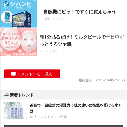
自販機にピッ！ですぐに買えちゃう
（PR）ジハンピ
朝1分貼るだけ！ミルクピールで一日中ず
っとうるツヤ肌
（PR）サボリーノ
コメントする・見る
（最終更新：2016-10-05 14:32）
新着トレンド
茶葉で一目瞭然の浸透力！味の違いに衝撃を受ける水と
は
オリコンタイアップ特集