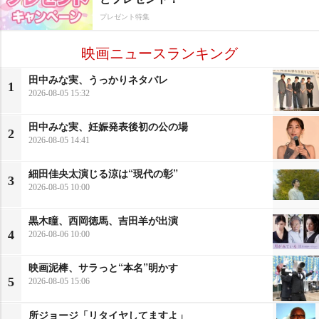
プレゼント特集
映画ニュースランキング
田中みな実、うっかりネタバレ
1
2026-08-05 15:32
田中みな実、妊娠発表後初の公の場
2
2026-08-05 14:41
細田佳央太演じる涼は“現代の彰”
3
2026-08-05 10:00
黒木瞳、西岡徳馬、吉田羊が出演
4
2026-08-06 10:00
映画泥棒、サラっと“本名”明かす
5
2026-08-05 15:06
所ジョージ「リタイヤしてますよ」