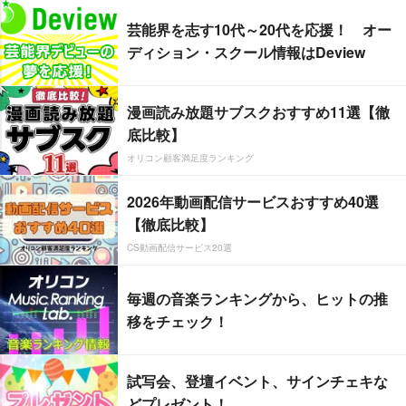
芸能界を志す10代～20代を応援！ オー
ディション・スクール情報はDeview
漫画読み放題サブスクおすすめ11選【徹
底比較】
オリコン顧客満足度ランキング
2026年動画配信サービスおすすめ40選
【徹底比較】
CS動画配信サービス20選
毎週の音楽ランキングから、ヒットの推
移をチェック！
試写会、登壇イベント、サインチェキな
どプレゼント！