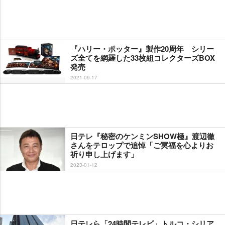
『ハリー・ポッター』製作20周年 シリー
ズ全てを網羅した33枚組コレクターズBOX
発売
2021-09-17
日テレ『秘密のケンミンSHOW極』渡辺徹
さんをテロップで追悼「ご冥福を心よりお
祈り申し上げます」
2023-01-12
日テレら「24時間テレビ」トルコ・シリア