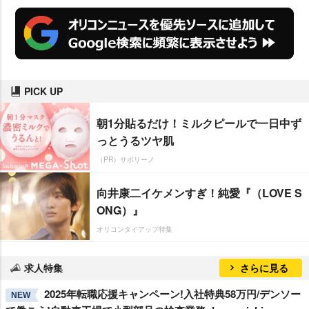
PICK UP
朝1分貼るだけ！ミルクピールで一日中ず
っとうるツヤ肌
（PR）サボリーノ
向井康二イケメンすぎ！純愛『（LOVE S
ONG）』
オリコンタイアップ特集
求人特集
さらに見る
2025年転職応援キャンペーン!入社特典58万円/デンソー
NEW